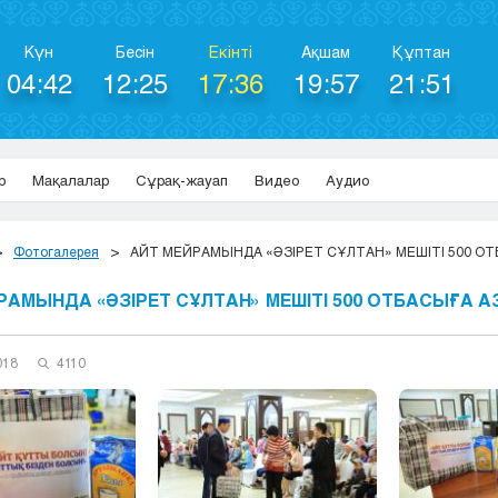
Күн
Бесін
Екінті
Ақшам
Құптан
04:42
12:25
17:36
19:57
21:51
р
Мақалалар
Сұрақ-жауап
Видео
Аудио
Фотогалерея
АЙТ МЕЙРАМЫНДА «ӘЗІРЕТ СҰЛТАН» МЕШІТІ 500 О
РАМЫНДА «ӘЗІРЕТ СҰЛТАН» МЕШІТІ 500 ОТБАСЫҒА 
018
4110