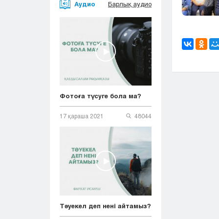
Аудио
Барлық аудио
Фотоға түсуге бола ма?
17 қараша 2021
48044
Тәуекел деп нені айтамыз?