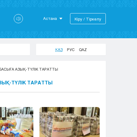
Астана
Кіру / Тіркелу
Астана
Алматы
Актау
ҚАЗ
РУС
QAZ
Актобе
Атырау
ТБАСЫҒА АЗЫҚ-ТҮЛІК ТАРАТТЫ
Жезказган
Караганда
АЗЫҚ-ТҮЛІК ТАРАТТЫ
Кокшетау
Костанай
Кызылорда
Павлодар
Петропавловск
Семей
Талдыкорган