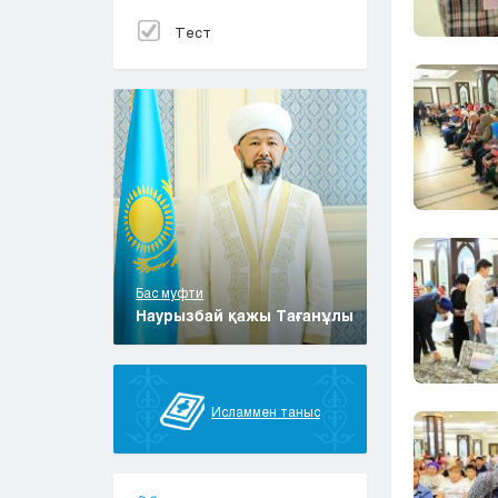
Тест
Бас муфти
Наурызбай қажы Тағанұлы
Исламмен таныс