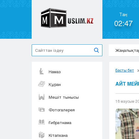
Таң
02:47
Жаңалықта
Басты бет
Намаз
АЙТ МЕЙ
Құран
Мешіт тынысы
18 маусым 2
Фотогалерея
Ғибратнама
Кітапхана