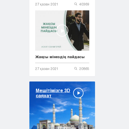
27 қазан 2021
40369
Жақсы мінездің пайдасы
27 қазан 2021
20865
Мешітімізге 3D
саяхат