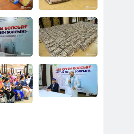
Тараз
Туркестан
Уральск
Усть-Каменогорск
Шымкент