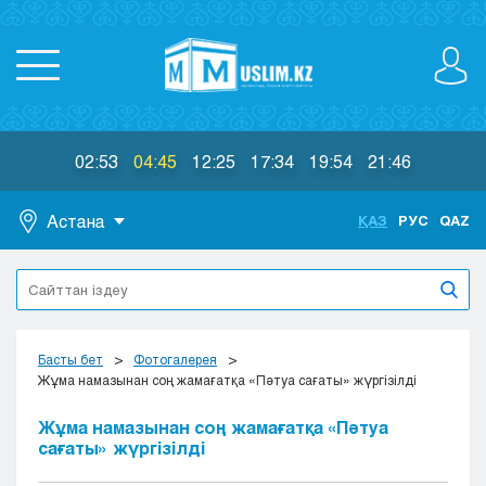
02:53
04:45
12:25
17:34
19:54
21:46
Астана
ҚАЗ
РУС
QAZ
Астана
Алматы
Актау
Актобе
Басты бет
Фотогалерея
Атырау
Жұма намазынан соң жамағатқа «Пәтуа сағаты» жүргізілді
Жезказган
Жұма намазынан соң жамағатқа «Пәтуа
Караганда
сағаты» жүргізілді
Кокшетау
Костанай