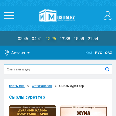
02:45
04:41
12:25
17:38
19:59
21:54
Астана
ҚАЗ
РУС
QAZ
Астана
Алматы
Актау
Актобе
Басты бет
Фотогалерея
Сырлы суреттер
Атырау
Жезказган
Сырлы суреттер
Караганда
Кокшетау
Костанай