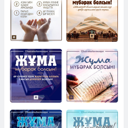
Кызылорда
Павлодар
Петропавловск
Семей
Талдыкорган
Тараз
Туркестан
Уральск
Усть-Каменогорск
Шымкент