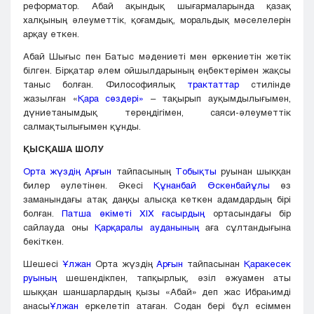
реформатор. Абай ақындық шығармаларында қазақ
халқының әлеуметтік, қоғамдық, моральдық мәселелерін
арқау еткен.
Абай Шығыс пен Батыс мәдениеті мен өркениетін жетік
білген. Бірқатар әлем ойшылдарының еңбектерімен жақсы
таныс болған. Философиялық
трактаттар
стилінде
жазылған «
Қара сөздері»
– тақырып ауқымдылығымен,
дүниетанымдық тереңдігімен, саяси-әлеуметтік
салмақтылығымен құнды.
ҚЫСҚАША ШОЛУ
Орта жүздің
Арғын
тайпасының
Тобықты
руынан шыққан
билер әулетінен. Әкесі
Құнанбай Өскенбайұлы
өз
заманындағы атақ даңқы алысқа кеткен адамдардың бірі
болған.
Патша өкіметі
XIX ғасырдың
ортасындағы бір
сайлауда оны
Қарқаралы ауданының
аға сұлтандығына
бекіткен.
Шешесі
Ұлжан
Орта жүздің
Арғын
тайпасынан
Қаракесек
руының
шешендікпен, тапқырлық, әзіл әжуамен аты
шыққан шаншарлардың қызы «Абай» деп жас Ибраһимді
анасы
Ұлжан
еркелетіп атаған. Содан бері бұл есіммен