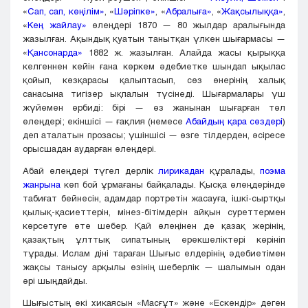
«
Сап, сап, көңілім»
, «
Шәріпке»
, «
Абралыға»
, «
Жақсылыққа»
,
«
Кең жайлау»
өлеңдері 1870 — 80 жылдар аралығында
жазылған. Ақындық қуатын танытқан үлкен шығармасы —
«
Қансонарда»
1882 ж. жазылған. Алайда жасы қырыққа
келгеннен кейін ғана көркем әдебиетке шындап ықылас
қойып, көзқарасы қалыптасып, сөз өнерінің халық
санасына тигізер ықпалын түсінеді. Шығармалары үш
жүйемен өрбиді: бірі — өз жанынан шығарған төл
өлеңдері; екіншісі — ғақлия (немесе
Абайдың қара сөздері
)
деп аталатын прозасы; үшіншісі — өзге тілдерден, әсіресе
орысшадан аударған өлеңдері.
Абай өлеңдері түгел дерлік
лирикадан
құралады,
поэма
жанрына
көп бой ұрмағаны байқалады. Қысқа өлеңдерінде
табиғат бейнесін, адамдар портретін жасауға, ішкі-сыртқы
қылық-қасиеттерін, мінез-бітімдерін айқын суреттермен
көрсетуге өте шебер. Қай өлеңінен де қазақ жерінің,
қазақтың ұлттық сипатының ерекшеліктері көрініп
тұрады. Ислам діні тараған Шығыс елдерінің әдебиетімен
жақсы танысу арқылы өзінің шеберлік — шалымын одан
әрі шыңдайды.
Шығыстың екі хикаясын «Масғұт» және «Ескендір» деген