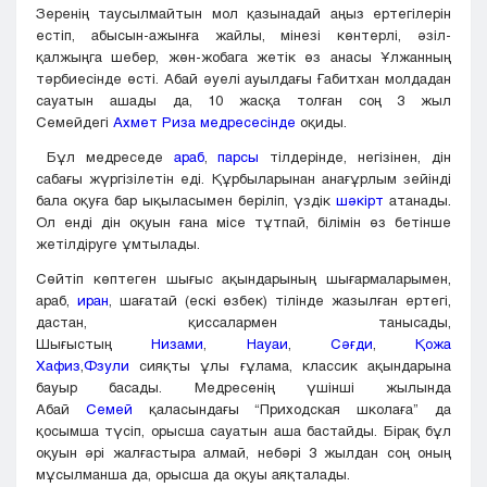
Зеренің таусылмайтын мол қазынадай аңыз ертегілерін
естіп, абысын-ажынға жайлы, мінезі көнтерлі, әзіл-
қалжыңга шебер, жөн-жобага жетік өз анасы Ұлжанның
тәрбиесінде өсті. Абай әуелі ауылдағы Ғабитхан молдадан
сауатын ашады да, 10 жасқа толған соң 3 жыл
Семейдегі
Ахмет Риза медресесінде
оқиды.
Бұл медреседе
араб
,
парсы
тілдерінде, негізінен, дін
сабағы жүргізілетін еді. Құрбыларынан анағұрлым зейінді
бала оқуға бар ықыласымен беріліп, үздік
шәкірт
атанады.
Ол енді дін оқуын ғана місе тұтпай, білімін өз бетінше
жетілдіруге ұмтылады.
Сөйтіп көптеген шығыс ақындарының шығармаларымен,
араб,
иран
, шағатай (ескі өзбек) тілінде жазылған ертегі,
дастан, қиссалармен танысады,
Шығыстың
Низами
,
Науаи
,
Сәғди
,
Қожа
Хафиз
,
Фзули
сияқты ұлы ғұлама, классик ақындарына
бауыр басады. Медресенің үшінші жылында
Абай
Семей
қаласындағы “Приходская школаға” да
қосымша түсіп, орысша сауатын аша бастайды. Бірақ бұл
оқуын әрі жалғастыра алмай, небәрі 3 жылдан соң оның
мұсылманша да, орысша да оқуы аяқталады.