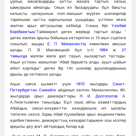
ұрлық жасағандарды қатты жазаға тартып, халық
қамқорына айналды. Оның ел басқарудағы бұл бағыты
халықты қалауынша езіп-жаншып жүрген шонжарлар
тарапынан қатты қарсылыққа ұшырады, үстінен оязға
жалган арыз айтушылар көбейді. Соның бірі
Үзікбай
Бөрібаевтың
“Таймақкөл деген жерімді тартып алды ”
деген жалған арызы бойынша көтерілген іс 10 жыл сүргінге
созылып, ақыры
Е. П. Михаэлистің
көмегімен аяқсыз
қалды. П. В. Маковецкий бұл істі
1884
ж.
27
тамызда
жалған жала деп тауып, қысқартып тастады.
Ақын үстінен жазылған “Абай барымта алды, ауыл шайып
әйел қорлады” деген бір топ шонжар дұшпандарының
арызы да нәтіжесіз қалды.
Ақын саяси қызметі үшін
1870
жылдары
Санкт-
Петербургтен
Семейге
айдалып келген Михаэлиспен, 80-
жылдарда орыс демократтары
Н. И. Долгополов
, А.
А.Леонтьевпен танысады. Бұл озық ойлы азаматтардың
Абайдың саяси-әлеуметтік көзқарасына игі ықпалы
тигізгені сөзсіз. Бірақ Абай Құнанбаев орыс мәдениетімен,
әдебиетіменен, демократтық көзқарастарымен осы кісілер
арқылы деу ағат айтқандық болар еді.