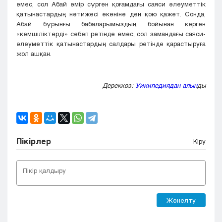
емес, сол Абай өмір сүрген қоғамдағы саяси әлеуметтік
қатынастардың нәтижесі екеніне ден қою қажет. Сонда,
Абай бұрынғы бабаларымыздың бойынан көрген
«кемшіліктерді» себеп ретінде емес, сол замандағы саяси-
әлеуметтік қатынастардың салдары ретінде қарастыруға
жол ашқан.
Дереккөз:
Уикипедиядан алын
ды
Пікірлер
Кіру
Жөнелту