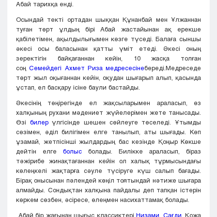
Абай тарихқа енді.
Осындай текті ортадан шыққан Құнанбай мен Ұлжаннан
туған төрт ұлдың бірі Абай жастайынан ақ ерекше
қабілетімен, ақылдылығымен көзге түседі. Балаға сыншы
әкесі осы баласынан қатты үміт етеді. Әкесі оның
зеректігін байқағаннан кейін, 10 жасқа толған
соң
Семейдегі Ахмет Риза медресесіне
береді.Медреседе
төрт жыл оқығаннан кейін, оқудан шығарып алып, қасында
ұстап, ел басқару ісіне баули бастайды.
Әкесінің төңірегінде ел жақсыларымен араласып, өз
халқының рухани мәдениет жүйелерімен жете танысады.
Өзі
билер
үлгісінде шешен сөйлеуге төселеді. Ұтымды
сөзімен, әділ билігімен елге танылып, аты шығады. Көп
ұзамай, жетпісінші жылдардың бас кезінде Қоңыр Көкше
дейтін елге
болыс
болады. Билікке араласып, біраз
тәжірибе жинақтағаннан кейін ол халық тұрмысындағы
көлеңкелі жақтарға сәуле түсіруге күш салып бағады.
Бірақ онысынан пәлендей көңіл тоятындай нәтиже шығара
алмайды. Сондықтан халқына пайдалы деп тапқан істерін
көркем сөзбен, әсіресе, өлеңмен насихаттамақ болады.
Абай бір жағынан шығыс классиктері
Низами
,
Сағди
, Қожа