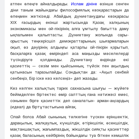
атпен өлеңге айналдырады.
Ислам дініне
өзінше сенген
діни таным жайындағы философиялық көзқарастарын да
өлеңмен жеткізеді. Абайдың дүниетанудағы көзқарасы
XIX ғасырдың екінші жартысында Қазақ халқының
экономикасы мен ой-пікірінің алға ұмтылу бағытта даму
ықпалымен қалыптасты. Дүниетану жолында сары-
орыстың төңкерісшіл демократтарының шығармаларын
оқып, өз дәуірінің алдыңғы қатарлы ой-пікірін қорытып,
басқаларға қазақ өміріндегі аса маңызды мәселелерді
түсіндіруге қолданады. Дүниетану өңірінде екі
қасиеттің — сезім мен қыйсынның, түйсік пен ақылдың
қатынасын таразылайды. Сондықтан да: «Ақыл сенбей
сенбеңіз, Бір іске кез келсеңіз» деп жазады.
Кез келген халықтың тарих сахнасына шығуы — жүйеге
бейімделген біртектес өмір салттың ғана нәтижесі емес,
сонымен бірге қасиеттік деп саналатын- арман-аңсардың
(идеал) да біртұтастығына айғақ.
Олай болса Абай сынының тәлкегіне түскен еріншектік,
дарақылық, жалқаулық, күншілдік, өтірікшілік, өсекшілдік,
мақтаншақтық, жағымпаздық, жікшілдік сияқты қасиеттер
қазақ баласының кейбірінің бойындағы туа біткен кемшілік