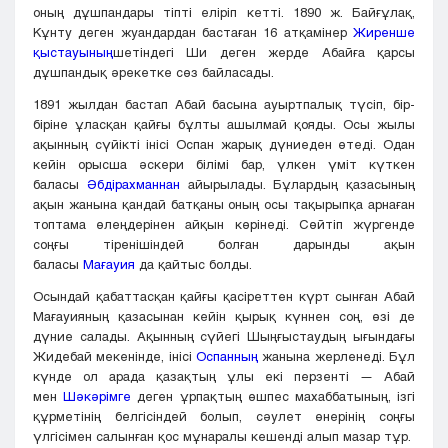
оның дұшпандары тіпті еліріп кетті. 1890 ж. Байғұлақ,
Кұнту деген жуандардан бастаған 16 атқамінер
Жиренше
қыстауының
шетіндегі Ши деген жерде Абайға қарсы
дұшпандық әрекетке сөз байласады.
1891 жылдан бастап Абай басына ауыртпалық түсіп, бір-
біріне ұласқан қайғы бұлты ашылмай қояды. Осы жылы
ақынның сүйікті інісі Оспан жарық дүниеден өтеді. Одан
кейін орысша әскери білімі бар, үлкен үміт күткен
баласы
Әбдірахманнан
айырылады. Бұлардың қазасының
ақын жанына қандай батқаны оның осы тақырыпқа арнаған
топтама өлеңдерінен айқын көрінеді. Сөйтіп жүргенде
соңғы тіренішіндей болған дарынды ақын
баласы
Мағауия
да қайтыс болды.
Осындай қабаттасқан қайғы қасіреттен күрт сынған Абай
Мағауияның қазасынан кейін қырық күннен соң, өзі де
дүние салады. Ақынның сүйегі Шыңғыстаудың ығындағы
Жидебай мекенінде, інісі
Оспанның
жанына жерленеді. Бұл
күнде ол арада қазақтың ұлы екі перзенті — Абай
мен
Шәкәрімге
деген ұрпақтың өшпес махаббатының, ізгі
құрметінің белгісіндей болып, сәулет өнерінің соңғы
үлгісімен салынған қос мұнаралы кешенді алып мазар тұр.