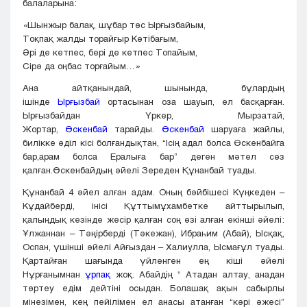
балаларына:
«
Шынжыр балақ, шұбар төс Ырғызбайым,
Тоқпақ жалды торайғыр Көтібағым,
Әрі де кетпес, бері де кетпес Топайым,
Сірә да оңбас торғайым…
»
Ана айтқанындай, шынында, бұлардың
ішінде
Ырғызбай
ортасынан оза шауып, ел басқарған.
Ырғызбайдан Үркер, Мырзатай,
Жортар,
Өскенбай
тарайды.
Өскенбай
шаруаға жайлы,
билікке әділ кісі болғандықтан, “Ісің адал болса Өскенбайга
бар,арам болса Ералыға бар” деген мәтел сөз
қалған.Өскенбайдың әйелі Зереден Құнанбай туады.
Құнанбай 4 әйел алған адам. Оның бәйбішесі Күңкеден –
Кұдайберді, інісі Құттымұхамбетке айттырылып,
қалыңдық кезінде жесір қалған соң өзі алған екінші әйелі:
Ұлжаннан – Тәңірберді (Тәкежан), Ибраһим (Абай), Ысқақ,
Оспан, үшінші әйелі Айғыздан – Халиулла, Ысмағұл туады.
Қартайған шағында үйленген ең кіші әйелі
Нұрғанымнан
ұрпақ
жоқ. Абайдің “ Атадан алтау, анадан
төртеу едім дейтіні осыдан. Болашақ ақын сабырлы
мінезімен, кең пейілімен ел анасы атанған “кәрі әжесі”