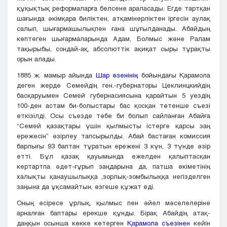
құқықтық реформаларға белсене араласады. Егде тартқан
шағында әкімқара биліктен, атқамінерліктен іргесін аулақ
салып, шығармашылықпен ғана шұғылданады. Абайдың
көптеген шығармаларында Адам, Болмыс және Ралам
тақырыбы, сондай-ақ, абсолюттік ақиқат сыры тұрақты
орын алады.
1885 ж. мамыр айында
Шар өзенінің
бойындағы Қарамола
деген жерде Семейдің ген.-губернаторы Цеклинцкийдің
басқаруымен Семей губернасиясына қарайтын 5 уездің
100-ден астам би-болыстары бас қосқан төтенше съезі
өткізілді. Осы съезде төбе би болып сайланған Абайға
“Семей қазақтары үшін қылмысты істерге қарсы заң
ережесін” әзірлеу тапсырылды. Абай бастаған комиссия
барлығы 93 баптан тұратын ережені 3 күн, 3 түнде әзір
етті. Бұл қазақ қауымында ежелден қалыптасқан
кертартпа әдет-ғұрып заңдарына да, патша өкіметінің
халықты қанаушылыққа ,зорлық-зомбылыққа негізделген
заңына да ұқсамайтын, өзгеше құжат еді.
Оның әсіресе ұрлық, қылмыс пен әйел мәселелеріне
арналған баптары ерекше құнды. Бірақ Абайдің атақ-
даңқын осынша көкке көтерген
Қарамола съезінен
кейін