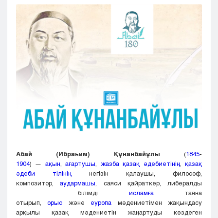
Кызылорда
Павлодар
Петропавловск
Семей
Талдыкорган
Тараз
Туркестан
Уральск
Усть-Каменогорск
Шымкент
Абай (Ибраһим) Құнанбайұлы
(
1845
-
1904
) —
ақын
,
ағартушы
,
жазба қазақ әдебиетінің
,
қазақ
әдеби тілінің
негізін қалаушы, философ,
композитор,
аудармашы
, саяси қайраткер, либералды
білімді
исламға
таяна
отырып,
орыс
және
еуропа
мәдениетімен жақындасу
арқылы қазақ мәдениетін жаңартуды көздеген