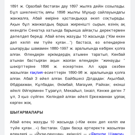
1891 ж. Оразбай бастаған дау 1897 жылға дейін созылады.
Бұл шиеленістің аяғы 1898 жылғы Мұқыр сайлауындагы
жанжалға, Абай өміріне қастандыққа әкеп соқтырады.
Ақын бұл жанжалдың барша жиренішті сырын, өзінің ақ
екендігін Сенатқа хатында барынша айғақты деректермен
дәлелдеп береді. Абай өлең жазуды 10 жасында (“Кім екен
деп келіп ем түйе қуған…”) бастаса, өз өлеңдеріне
шығаруды шамамен 1880-1997 ж. аралығында көбірек қолға
алған. Өлеңдерін әркімдердің атымен таратып, Көкбай
атынан бастырған ақын жазған өлеңдерін “жинауды ”
шәкірттеріне 1896 ж. ескерткен. Ал қара сөзбен
жазылған
ғақлия
-өсиеттерін 1890-98 ж. аралығында қолға
алған. Абай 3 әйел алған. Байбішесі Ділдадан: Ақылбай,
Әбдірахман, Кұлбадан, Әкімбай, Мағаұия, Райхан; екінші
әйелі Әйгерімнен Тұрағұл, Мекайыл, Ізкаіл, Кенже деген 7
ұл, 3 қыз сүйген. Келіндей алған әйелі Еркежаннан ұрпақ
көрген жоқ.
ШЫҒАРМАЛАРЫ
Абай өлең жазуды 10 жасында («Кім екен деп келіп ем
түйе қуған…») бастаған. Одан басқа ертеректе жазылған
өлеңдері — «Йузи-рәушән», екіншісі — «
Физули, Шәмси»
.