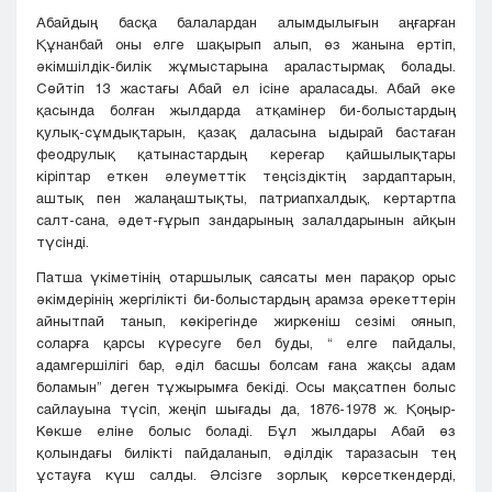
Абайдың басқа балалардан алымдылығын аңғарған
Құнанбай оны елге шақырып алып, өз жанына ертіп,
әкімшілдік-билік жұмыстарына араластырмақ болады.
Сөйтіп 13 жастағы Абай ел ісіне араласады. Абай әке
қасында болған жылдарда атқамінер би-болыстардың
қулық-сұмдықтарын, қазақ даласына ыдырай бастаған
феодрулық қатынастардың кереғар қайшылықтары
кіріптар еткен әлеуметтік теңсіздіктің зардаптарын,
аштық пен жалаңаштықты, патриапхалдық, кертартпа
салт-сана, әдет-ғұрып зандарының залалдарынын айқын
түсінді.
Патша үкіметінің отаршылық саясаты мен парақор орыс
әкімдерінің жергілікті би-болыстардың арамза әрекеттерін
айнытпай танып, көкірегінде жиркеніш сезімі оянып,
соларға қарсы күресуге бел буды, “ елге пайдалы,
адамгершілігі бар, әділ басшы болсам ғана жақсы адам
боламын” деген тұжырымға бекіді. Осы мақсатпен болыс
сайлауына түсіп, жеңіп шығады да, 1876-1978 ж. Қоңыр-
Көкше еліне болыс боладі. Бұл жылдары Абай өз
қолындағы билікті пайдаланып, әділдік таразасын тең
ұстауға күш салды. Әлсізге зорлық көрсеткендерді,