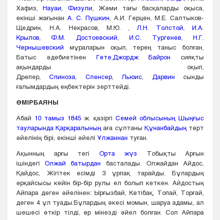
Хафиз,
Науаи
,
Физули
, Жәми тағы басқаларды оқыса,
екінші жағынан
А. С. Пушкин
, А.И. Герцен, М.Е. Салтыков-
Щедрин, Н.А. Некрасов, М.Ю. ,
Л.Н. Толстой
,
И.А.
Крылов
,
Ф.М. Достоевский
,
И.С. Тургенев
,
Н.Г.
Чернышевский
мұраларын оқып, терең таныс болған,
Батыс әдебиетінен
Гете
,
Джордж Байрон
сияқты
ақындарды оқып,
Дрепер,
Спиноза
,
Спенсер
,
Льюис
,
Дарвин
сынды
ғалымдардың еңбектерін зерттейді.
ӨМІРБАЯНЫ
Абай
10 тамыз
1845
ж. қазіргі
Семей облысының
Шыңғыс
тауларында
Қарқаралының
аға сұлтаны
Құнанбайдың
төрт
әйелінің бірі, екінші әйелі
Ұлжаннан
туған.
Ақынның арғы тегі
Орта жүз
Тобықты Арғын
ішіндегі
Олжай батырдан
басталады. Олжайдан Айдос,
Қайдос, Жігітек есімді 3 ұрпақ тарайды. Бұлардың
әрқайсысы кейін бір-бір рулы ел болып кеткен. Айдостың
Айпара деген әйелінен: Ырғызбай, Көтібақ, Топай, Торғай,
деген 4 ұл туады.Бұлардың әкесі момын, шаруа адамы, ал
шешесі өткір тілді, өр мінезді әйел болған. Сол Айпара