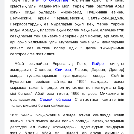
Бұл тұста
М. О. Әузовтың
“Ал, кейін орыс тілін біліп,
орыстың ұлы мадениетін мол, терең тани бастаған Абай
озгын ойды бұлардан үйренбейді. Пушкиннің өзінен,
Белинский, Герцен, Чернышевский, Салтыков-Щедрин,
Некрасовтардың өз мұраларын оқып, кең, терең тарбие
алды. Абайдың классик ақын болған маңызын, әлеументтік
көзқарасын тек Михаэлис әсерінен деп қойсақ, әрі Абайға,
әрі орыс халқының ұлы мұрасына жане ұлы даналарына
қиянат сөз айтқан болар едік ” деген тұжырымын
келтірсек те жеткілікті.
Абай осылайша Европаның Гете,
Байрон
сияқты
ақындарын, Спенсер,
Спиноза
, Льюис, Дарвин, Дрепер]
сынды ғұламаларының туындыларын оқыды. Сөйтіп
Әуезовтың сөзімен айтқанда “1884 жылдары, жасы
қырыққа таман іліңенде, ол дүниеден көп мағлұматы бар
кісі болды.” Абай осы тұста, 1886 ж. досы Михаэлистің
ұсынысымен,
Семей облысы
Статистика комитетінің
толық мүшесі болып сайланды.
1875 жылы Қоңыркөкше елінде өткен сайлауда жеңіп
шығып, 1878 жылға дейін болыс болады. Қазақ халқының
дәстүрлі ел билеу жосындарын, әдет-ғұрып заңдарын
жетік білетін Абай ел ішіндегі әр алуан әкімшілік-