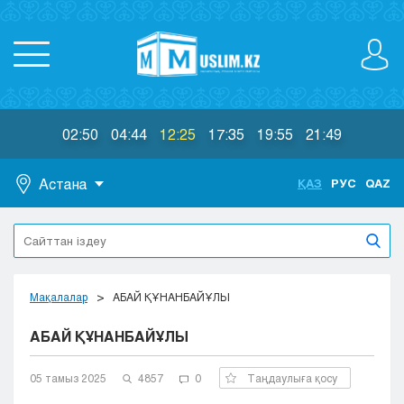
02:50
04:44
12:25
17:35
19:55
21:49
Астана
ҚАЗ
РУС
QAZ
Астана
Алматы
Актау
Актобе
Мақалалар
АБАЙ ҚҰНАНБАЙҰЛЫ
Атырау
АБАЙ ҚҰНАНБАЙҰЛЫ
Жезказган
Караганда
Кокшетау
05 тамыз 2025
4857
0
Таңдаулыға қосу
Костанай