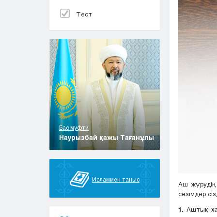
Тест
Бас муфти
Наурызбай қажы Тағанұлы
Исламмен таныс
Аш жүрудің 
сезімдер сіз
1.
Аштық хал