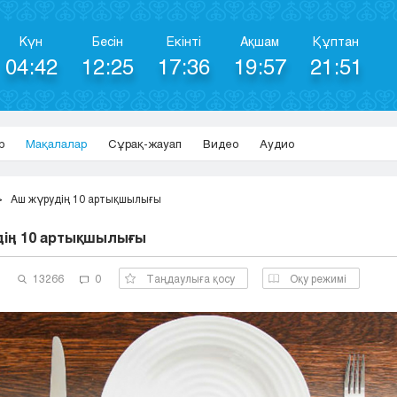
Күн
Бесін
Екінті
Ақшам
Құптан
04:42
12:25
17:36
19:57
21:51
р
Мақалалар
Сұрақ-жауап
Видео
Аудио
Аш жүрудің 10 артықшылығы
ің 10 артықшылығы
1
13266
0
Таңдаулыға қосу
Оқу режимі