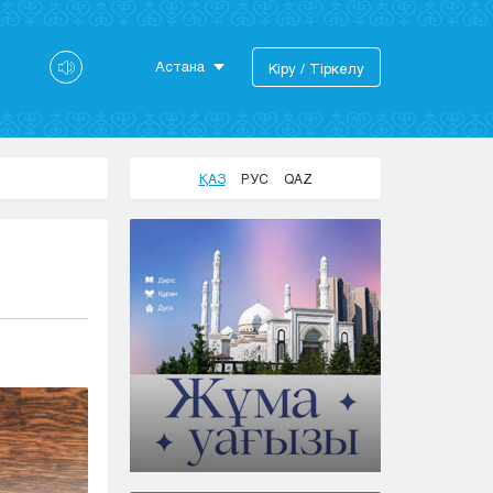
Астана
Кіру / Тіркелу
Астана
Алматы
Актау
ҚАЗ
РУС
QAZ
Актобе
Атырау
Жезказган
Караганда
Кокшетау
Костанай
Кызылорда
Павлодар
Петропавловск
Семей
Талдыкорган