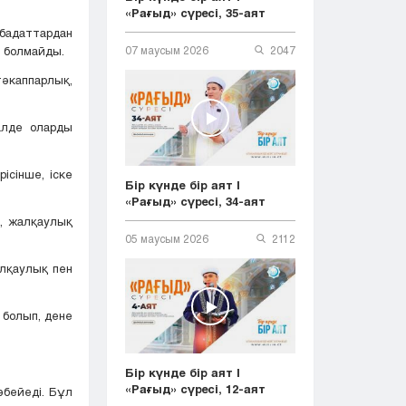
«Рағыд» сүресі, 35-аят
бадаттардан
н болмайды.
07 маусым 2026
2047
каппарлық,
алде оларды
ісінше, іске
Бір күнде бір аят |
«Рағыд» сүресі, 34-аят
, жалқаулық
05 маусым 2026
2112
лқаулық пен
 болып, дене
Бір күнде бір аят |
«Рағыд» сүресі, 12-аят
бейеді. Бұл