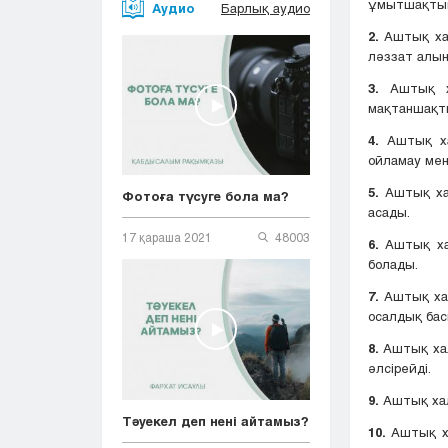
ұмытшақтық
Аудио
Барлық аудио
2.
Аштық хал
ләззат алын
3.
Аштық ха
мақтаншақты
4.
Аштық ха
ойламау мен
5.
Аштық хал
Фотоға түсуге бола ма?
асады.
17 қараша 2021
48003
6.
Аштық хал
болады.
7.
Аштық хал
осалдық бас
8.
Аштық хал
әлсірейді.
9.
Аштық хал
Тәуекел деп нені айтамыз?
10.
Аштық ха