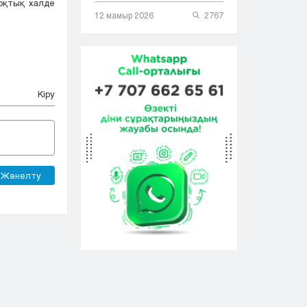
тоқтық халде
12 мамыр 2026
2767
Кіру
Жөнелту