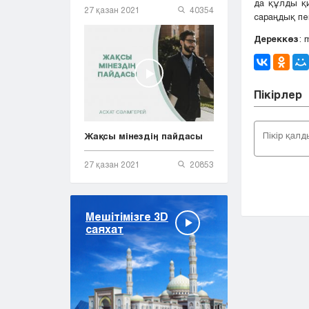
да құлды қи
27 қазан 2021
40354
сараңдық пе
Дереккөз
: 
Пікірлер
Жақсы мінездің пайдасы
27 қазан 2021
20853
Мешітімізге 3D
саяхат