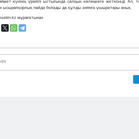
ямет күнінің үрейлі ыстығында салқын көлеңкеге жеткізеді. Ал, 
н ысырапқорлық пайда болады да құлды зиянға ұшыратары анық.
muslim.kz мұрағатынан