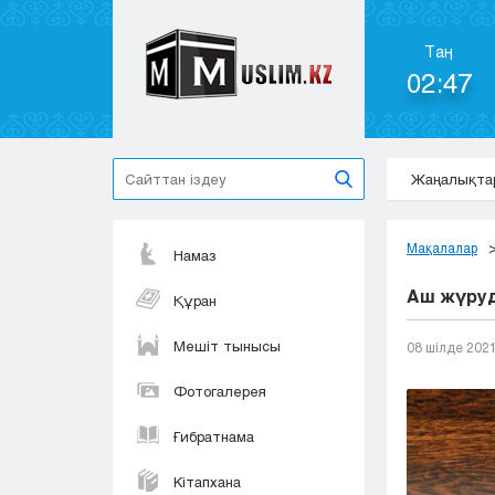
Таң
02:47
Жаңалықта
Мақалалар
Намаз
Аш жүруд
Құран
Мешіт тынысы
08 шілде 202
Фотогалерея
Ғибратнама
Кітапхана