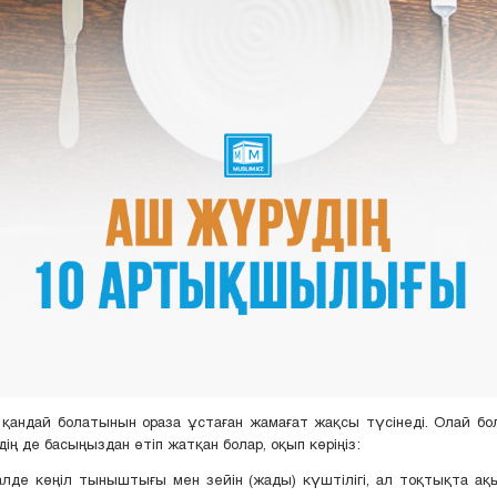
қандай болатынын ораза ұстаған жамағат жақсы түсінеді. Олай бо
дің де басыңыздан өтіп жатқан болар, оқып көріңіз:
де көңіл тыныштығы мен зейін (жады) күштілігі, ал тоқтықта ақ