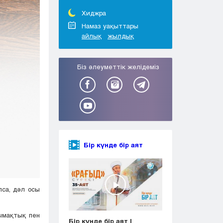
Тараз
Туркестан
Хиджра
Уральск
Намаз уақыттары
айлық
жылдық
Усть-Каменогорск
Шымкент
Біз әлеуметтік желідеміз
Бір күнде бір аят
лса, дәл осы
ымақтық пен
Бір күнде бір аят |