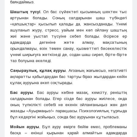
баяндаймыз.
Шаштың түсуі
. Ол бас сүйектегі қысымның шектен тыс
артуынан болады. Соның салдарынан шаш түбіндегі
«қапшықтар» қысылып қалады да, жансызданады. Үнемі
ашуланып жүру, стресс, уайым мен көп ойлану шаштың
жиі және уыстап түсуіне себеп болады. Әсіресе ер
адамдарда дегеніне жете алмау, мақсатының
орындалмауы, өзін төмен санау, қызметтегі бәсекелестік
үнемі ширығуға жеткізеді де, содан шаш сиреп, бірте-бірте
таз болуына әкеледі.
Саңыраулық, құлақ ауруы
. Ағзаның жағымсыз, негативті
ақпаратты қабылдаудан бас тартуы біраз жылдардан кейін
құлақ ауруына әкеп соқтырады.
Бас ауруы
. Бас ауруы көбіне мазақ, кемсіту, реніштің
салдарынан болады. Егер сізде бас ауруы жиілесе, онда
оның түпкілікті себебі не екенін ойланғаныңыз жөн деп
жазады «Ауырмаңыз!» парақшасы. Психологиялық тұрғыда
бұл кедергіні жойыңыз, сонда бас ауруынан құтыласыз.
Мойын ауруы
. Бұл ауру өмірге бейім емес, проблеманы
басқа – екінші қырынан қарай алмайтын адамдарда