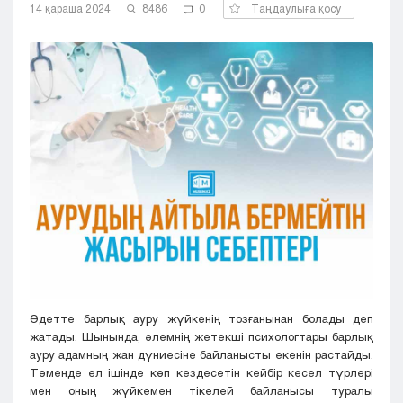
14 қараша 2024
8486
0
Таңдаулыға қосу
Кызылорда
Павлодар
Петропавловск
Семей
Талдыкорган
Тараз
Туркестан
Уральск
Усть-Каменогорск
Шымкент
Әдетте барлық ауру жүйкенің тозғанынан болады деп
жатады. Шынында, әлемнің жетекші психологтары барлық
ауру адамның жан дүниесіне байланысты екенін растайды.
Төменде ел ішінде көп кездесетін кейбір кесел түрлері
мен оның жүйкемен тікелей байланысы туралы