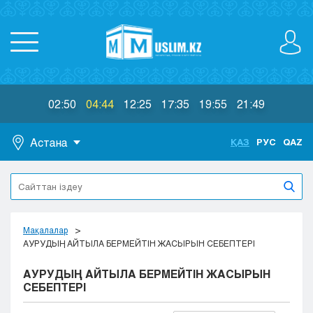
02:50
04:44
12:25
17:35
19:55
21:49
Астана
ҚАЗ
РУС
QAZ
Астана
Алматы
Актау
Актобе
Мақалалар
Атырау
АУРУДЫҢ АЙТЫЛА БЕРМЕЙТІН ЖАСЫРЫН СЕБЕПТЕРІ
Жезказган
АУРУДЫҢ АЙТЫЛА БЕРМЕЙТІН ЖАСЫРЫН
Караганда
СЕБЕПТЕРІ
Кокшетау
Костанай