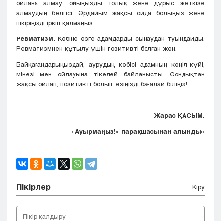
ойлана алмау, ойыңызды толық және дұрыс жеткізе
алмаудың белгісі. Әрдайым жақсы ойда болыңыз және
пікіріңізді іркіп қалмаңыз.
Ревматизм.
Көбіне өзге адамдарды сынаудан туындайды.
Ревматизмнен құтылу үшін позитивті болған жөн.
Байқағандарыңыздай, аурудың көбісі адамның көңіл-күйі,
мінезі мен ойлауына тікелей байланысты. Сондықтан
жақсы ойлап, позитивті болып, өзіңізді бағалай біліңіз!
Жарас ҚАСЫМ.
«Ауырмаңыз!» парақшасынан алынды»
Пікірлер
Кіру