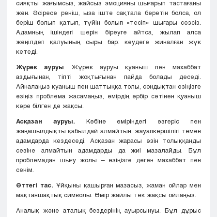
сияқты жағымсыз, жайсыз эмоцияны шығарып тастағаны
жөн. Әсіресе реніш, ыза іште сақтала беретін болса, ол
беріш болып қатып, түйін болып «тесіп» шығары сөзсіз.
Адамның ішіндегі шерін біреуге айтса, жылап алса
жеңілдеп қалуының сыры бар: кеудеге жиналған жүк
кетеді.
Жүрек ауруы
. Жүрек ауруы қуаныш пен махаббат
аздығынан, тіпті жоқтығынан пайда болады деседі.
Айналаңыз қуаныш пен шаттыққа толы, сондықтан өзіңізге
өзіңіз проблема жасамаңыз, өмірдің әрбір сәтінен қуаныш
көре білген де жақсы.
Асқазан ауруы.
Көбіне өміріндегі өзгеріс пен
жаңашылдықты қабылдай алмайтын, жауапкершілігі төмен
адамдарда кездеседі. Асқазан жарасы өзін толыққанды
сезіне алмайтын адамдарды да жиі мазалайды. Бұл
проблемадан шығу жолы – өзіңізге деген махаббат пен
сенім.
Өттегі тас.
Ұйқыны қашырған мазасыз, жаман ойлар мен
мақтаншақтық символы. Өмір жайлы тек жақсы ойлаңыз.
Аналық және аталық бездерінің ауырсынуы. Бұл дұрыс