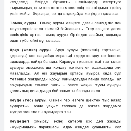
кездеседі. Өмірде біржақты шешімдерді өзгертуге
тырысыңыз, яғни кез келген мәселенің екінші қыын түсіну
үшін мойын бұрыңыз, сонда әлдеқайда жеңілдеп қаласыз.
Тамақ ауруы.
Тамақ ауруы өзіңізге деген сенімділік пен
жауапкершілікпен тікелей байланысты. Егер өзіңізге деген
сенімділік артса, тамақ ауруы біртіндеп азайып, соңында
одан түбегейлі құтыласыз.
Арқа (желке) ауруы
. Арқа ауруы (желкенің тартылып,
құрысуы) көп жағдайда моральді түрде қолдау жетіспеген
адамдарда пайда болады. Қарақұс тұсының жиі тартылып
ауыруы эмоционалды қолдау жетіспеген адамдарды жиі
мазалайды. Ал екі жауырын ортасы ауырса, онда бұл
төтенше жағдайдан қорқу, уайымдаудан пайда болады, ал
арқаңыздың төменгі жағы – белге жақын тұсы ауыруы
қаржылық қиындыққа байланысты болады екен.
Кеуде (төс) ауруы
. Өзінен гөрі өзгеге шектен тыс назар
аударатын, өзіне уақыт таппаса да, өзгеге жәрдемге
жүгіре жөнелетін адамдарға тән.
Кеудедегі
(омырау, өкпе) қатерлі ісік деп жазады
«Ауырмаңыз!» парақшасы. Адам өзіндегі қуанышты, сол