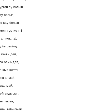
ұрған ау болып,
ау болып,
е қау болып,
мен тұз кетті.
ал кекілді,
йе секілді,
кейін деп,
са бейімдеп,
п қыз кетті.
на алмай,
оңалмай,
ей аңдысып,
ан пысық,
алы табылмай,