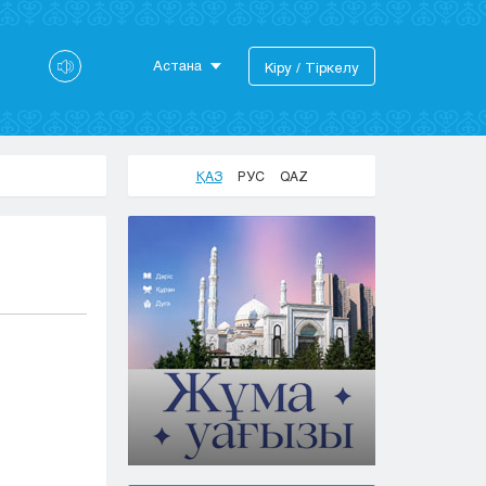
Астана
Кіру / Тіркелу
Астана
Алматы
Актау
ҚАЗ
РУС
QAZ
Актобе
Атырау
Жезказган
Караганда
Кокшетау
Костанай
Кызылорда
Павлодар
Петропавловск
Семей
Талдыкорган