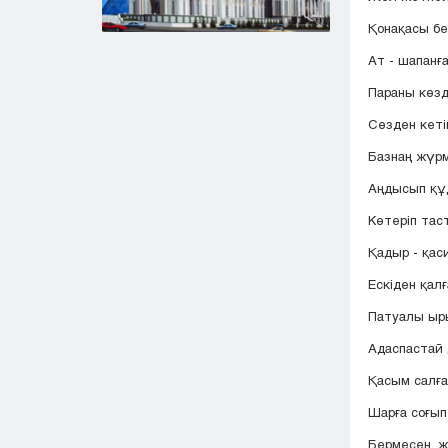
Қонақасы бе
Ат - шапанға 
Параны көзд
Сөзден кеті
Базнаң жүрм
Аңдысып құ
Көтеріп тас
Қадыр - қаси
Ескіден қал
Патуалы ыр
Адаспастай 
Қасым салға
Шарға соғып 
Бермесең, ж