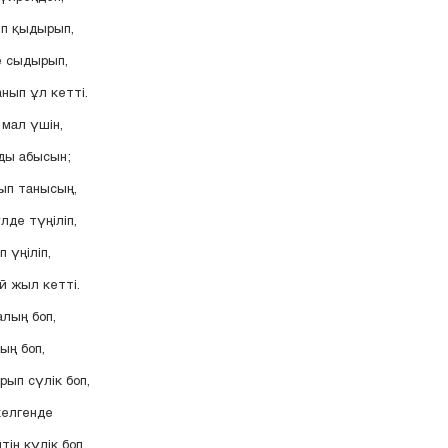
п қыдырып,
е сыдырып,
нып ұл кетті.
 мал үшін,
ды абысын;
ып танысың,
лде түңіліп,
 үңіліп,
й жыл кетті.
лың боп,
ың боп,
ып сүлік боп,
келгенде
ін күлік боп,