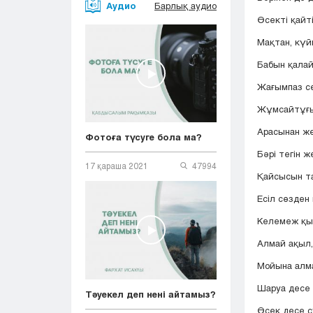
Аудио
Барлық аудио
Өсекті қайт
Мақтан, күй
Бабын қала
Жағымпаз сө
Жұмсайтұғы
Арасынан ж
Фотоға түсуге бола ма?
Бәрі тегін ж
17 қараша 2021
47994
Қайсысын т
Есіл сөзден 
Келемеж қы
Алмай ақыл,
Мойына алм
Шаруа десе
Тәуекел деп нені айтамыз?
Өсек десе с