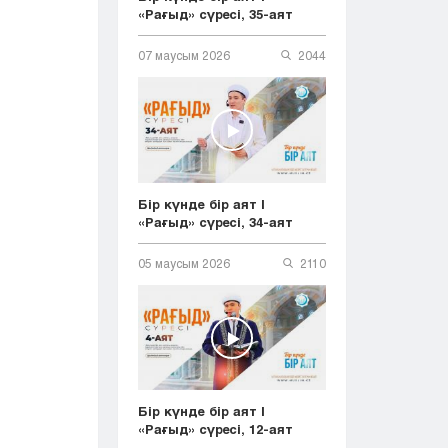
«Рағыд» сүресі, 35-аят
07 маусым 2026
2044
Бір күнде бір аят |
«Рағыд» сүресі, 34-аят
05 маусым 2026
2110
Бір күнде бір аят |
«Рағыд» сүресі, 12-аят