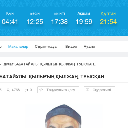
Күн
Бесін
Екінті
Ақшам
Құптан
04:41
12:25
17:38
19:59
21:54
р
Мақалалар
Сұрақ-жауап
Видео
Аудио
Дулат БАБАТАЙҰЛЫ: ҚЫЛЫҒЫҢ ҚЫЛЖАҢ, ТУЫСҚАН...
АБАТАЙҰЛЫ: ҚЫЛЫҒЫҢ ҚЫЛЖАҢ, ТУЫСҚАН...
5
4768
0
Таңдаулыға қосу
Оқу режимі