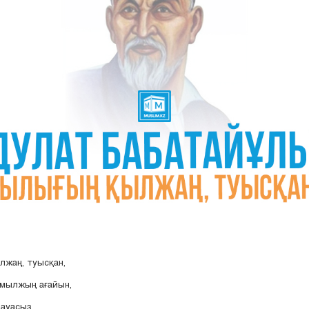
лжаң, туысқан,
 мылжың ағайын,
дауасыз,