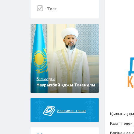
Тест
Бас муфти
Наурызбай қажы Тағанұлы
Исламмен таныс
Қылығың қы
Қырт пенен
Бәрінен де 