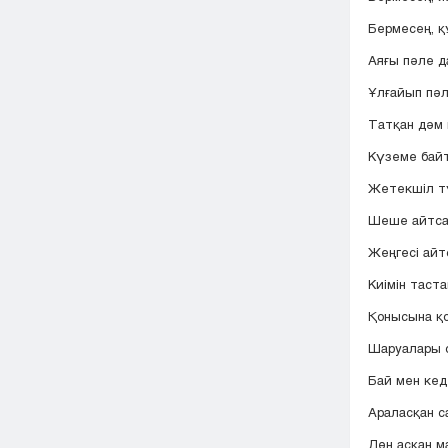
Бермесең, қ
Аяғы пәле д
Ұлғайып пәл
Татқан дәм 
Күземе байт
Жетекшіл тү
Шеше айтса 
Жеңгесі айт
Киімін таста
Қонысына қо
Шаруалары 
Бай мен кед
Араласқан с
Дөң асқан м