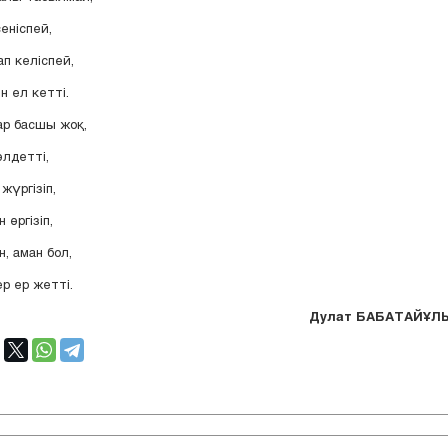
 сеніспей,
ап келіспей,
н ел кетті.
р басшы жоқ,
лдетті,
жүргізіп,
 өргізіп,
, аман бол,
ер ер жетті.
Дулат БАБАТАЙҰЛ