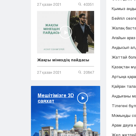
27 қазан 2021
40351
Қымыз аңды
Бейпіл сөзг
Жалаң баста
Ағайын араз
Аңдысып ал
Жаттай бол
Жақсы мінездің пайдасы
Қазақтан мү
27 қазан 2021
20847
Артыңа қарап
Қайран тала
Мешітімізге 3D
Аңдығаны ма
саяхат
Тілегені бұл
Момыңды сор
Арам дауға 
Жел жетпейт