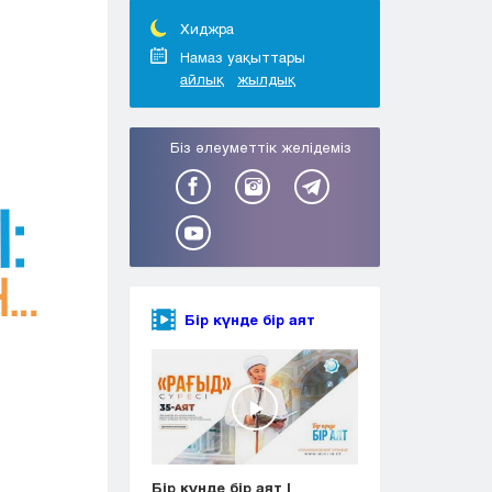
Тараз
Туркестан
Хиджра
Уральск
Намаз уақыттары
айлық
жылдық
Усть-Каменогорск
Шымкент
Біз әлеуметтік желідеміз
Бір күнде бір аят
Бір күнде бір аят |