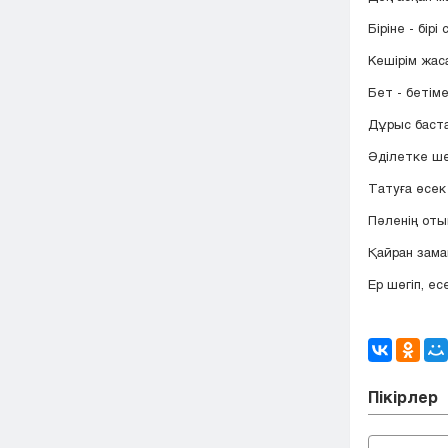
Біріне - бірі
Кешірім жас
Бет - бетіме
Дұрыс баста
Әділетке шө
Татуға өсек 
Пәленің отын
Қайран заман
Ер шөгіп, ес
Пікірлер