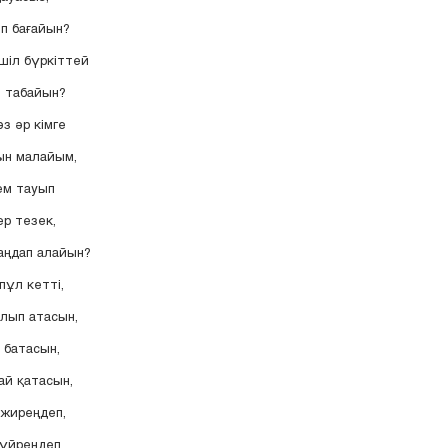
іп бағайын?
шіл бүркіттей
й табайын?
з әр кімге
н малайым,
ем тауып
ер тезек,
аңдап алайын?
пұл кетті,
лып атасын,
 батасын,
ай қатасын,
 жиреңдеп,
үйреңдеп,