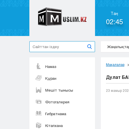
Таң
02:45
Жаңалықта
Мақалалар
Намаз
Дулат Б
Құран
Мешіт тынысы
23 мамыр 202
Фотогалерея
Ғибратнама
Кітапхана