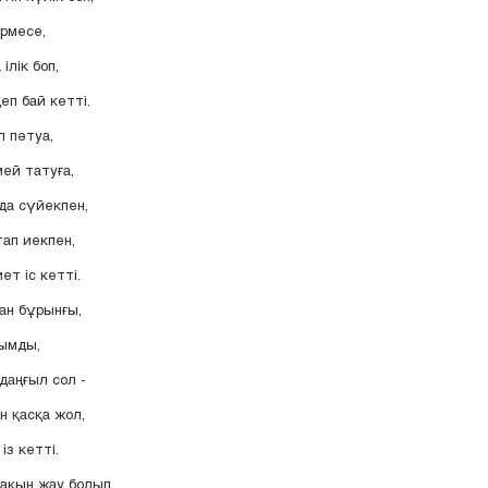
рмесе,
ілік боп,
еп бай кетті.
п пәтуа,
ей татуға,
да сүйекпен,
тап иекпен,
ет іс кетті.
ған бұрынғы,
ымды,
даңғыл сол -
н қасқа жол,
із кетті.
ақын жау болып,