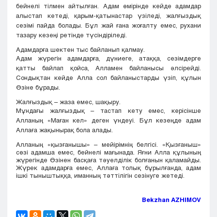
бейнелі тілмен айтылған. Адам өмірінде кейде адамдар
алыстап кетеді, қарым-қатынастар үзіледі, жалғыздық
сезімі пайда болады. Бұл жай ғана жоғалту емес, рухани
тазару кезеңі ретінде түсіндіріледі.
Адамдарға шектен тыс байланып қалмау.
Адам жүрегін адамдарға, дүниеге, атаққа, сезімдерге
қатты байлап қойса, Алламен байланысы әлсірейді.
Сондықтан кейде Алла сол байланыстарды үзіп, құлын
Өзіне бұрады.
Жалғыздық – жаза емес, шақыру.
Мұндағы жалғыздық – тастап кету емес, керісінше
Алланың «Маған кел» деген үндеуі. Бұл кезеңде адам
Аллаға жақынырақ бола алады.
Алланың «қызғанышы» – мейірімнің белгісі. «Қызғаныш»
сөзі адамша емес, бейнелі мағынада. Яғни Алла құлының
жүрегінде Өзінен басқаға тәуелділік болғанын қаламайды.
Жүрек адамдарға емес, Аллаға толық бұрылғанда, адам
ішкі тыныштыққа, иманның тәттілігін сезінуге жетеді.
Bekzhan AZHIMOV