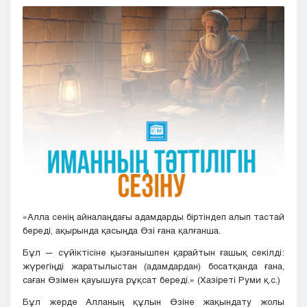
Кызылорда
Павлодар
Петропавловск
Семей
Талдыкорган
Тараз
Туркестан
Уральск
Усть-Каменогорск
Шымкент
«Алла сенің айналаңдағы адамдарды біртіндеп алып тастай
береді, ақырында қасыңда Өзі ғана қалғанша.
Бұл — сүйіктісіне қызғанышпен қарайтын ғашық секілді:
жүрегіңді жаратылыстан (адамдардан) босатқанда ғана,
саған Өзімен қауышуға рұқсат береді.» (Хазіреті Руми қ.с.)
Бұл жерде Алланың құлын Өзіне жақындату жолы