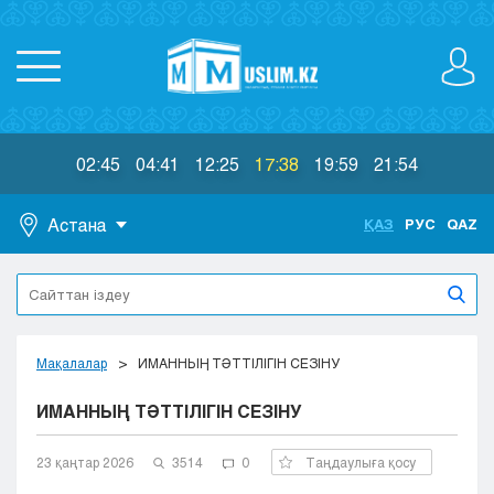
02:45
04:41
12:25
17:38
19:59
21:54
Астана
ҚАЗ
РУС
QAZ
Астана
Алматы
Актау
Актобе
Мақалалар
ИМАННЫҢ ТӘТТІЛІГІН СЕЗІНУ
Атырау
ИМАННЫҢ ТӘТТІЛІГІН СЕЗІНУ
Жезказган
Караганда
Кокшетау
23 қаңтар 2026
3514
0
Таңдаулыға қосу
Костанай