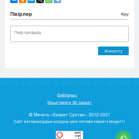
Пікірлер
Кіру
Жөнелту
Байланыс
Мешітімізге 3D саяхат
© Мечеть «Хазрет Султан», 2012-2021
Сайт материалдарын қолдану үшін сілтеме көрсету міндетті.