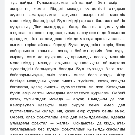
туындайды. Ғұламаларымыз айтқандай, бұл өмір —
ақыреттің жемісі. Біздегі монада күнделікті атқарып
жүрген амалдарымыз арқылы ақыреттегі мәңгілік
мекенімізді безендіреді. Бұл өмірдің әр сәті баға жетпейтін
құндылық. Діни амалдардан басқа бала-шаға қамы үшін
атқарған іс-әрекеттер, жақсылық жасау ниетінде басылған
әр қадам, тіпті сәлемдескеніміз де монада арқылы жаннат
нығметтеріне айнала береді. Бұған күнделікті көріп, бірақ
сабырлылық танытып жатқан бейнеттеріміз бен ауру-
сырқау, өзге де ауыртпалықтарымызды қоссақ, мәңгілік
мекеніміздің монада арқылы қаншалықты айшықтала
түсетіндігін бағамдауға болады. Бұл тұрғыда бізге ата-
бабаларымыздың өмір салты өнеге бола алады. Жер
бетінде монаданы қазақ сияқты түсінген, қазақ сияқты
бағалаған, қазақ сияқты құрметтеген ел жоқ. Қазақтың
бүкіл өмір салты монаданы әспеттеуге құрылған. Себебі
қазақ түсінігіндегі монада — әруақ. Шындығы да сол.
Кейбіреулер қазақты өмір сүруге бейім емес деп
күстаналағысы келеді. Ия, қазақ өмір сүруге бейім емес.
Себебі, олар фракталды өмір деп қабылдамайды. Қазақы
ұғымдағы фрактал — жалған. Сондықтан да біздің ата-
бабаларымыз бес күндік фракталдық қызылды-жасылды
әлемге алданбай, бар өмірін мәңгілігін безбендеуге арнаған.