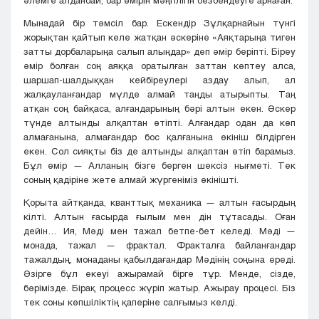
Мынадай бір тәмсіл бар. Ескендір Зұлқарнайын түнгі
жорықтан қайтып келе жатқан әскеріне «Аяқтарыңа тиген
затты дорбаларыңа салып алыңдар» деп әмір беріпті. Біреу
әмір болған соң аяққа оратылған заттан көптеу алса,
шаршап-шалдыққан кейбіреулері аздау алып, ал
жалқауланғандар мүлде алмай таңды атырыпты. Таң
атқан соң байқаса, алғандарының бәрі алтын екен. Әскер
түнде алтынды алқаптан өтіпті. Алғандар одан да көп
алмағанына, алмағандар бос қалғанына өкініш білдірген
екен. Сол сияқты біз де алтынды алқаптан өтіп барамыз.
Бұл өмір — Алланың бізге берген шексіз нығметі. Тек
соның қадіріне жете алмай жүргеніміз өкінішті.
Қорыта айтқанда, кванттық механика — алтын ғасырдың
кілті. Алтын ғасырда ғылым мен дін тұтасады. Оған
дейін… Ия, Мәді мен тажал бетпе-бет келеді. Мәді —
монада, тажал — фрактал. Фракталға байланғандар
тажалдың, монаданы қабылдағандар Мәдінің соңына ереді.
Әзірге бұл екеуі ажырамай бірге тұр. Менде, сізде,
бәрімізде. Бірақ процесс жүріп жатыр. Ажырау процесі. Біз
тек соны көпшіліктің қаперіне салғымыз келді.