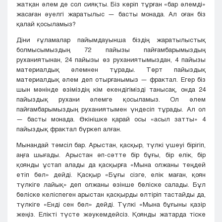
жатқан әлем де сол сияқты. Біз көріп тұрған «бар әлемді»
жасаған әуелгі жаратылыс — басты монада. Ал оған біз
қалай қосыламыз?
Діни ғұламалар пайымдауынша біздің жаратылыстық
болмысымыздың 72 пайызы пайғамбарымыздың
руханиятынан, 24 пайызы өз руханиятымыздан, 4 пайызы
материалдық әлемнен тұрады. Төрт пайыздық
материалдық әлем деп отырғанымыз — фрактал. Егер біз
шын мәнінде өзіміздің кім екендігімізді танысақ, онда 24
пайыздық рухани әлемге қосыламыз. Ол әлем
пайғамбарымыздың руханиятымен үндесіп тұрады. Ал ол
— басты монада. Өкінішке қарай осы «асыл затты» 4
пайыздық фрактал бүркеп алған.
Мынандай тәмсіл бар. Арыстан, қасқыр, түлкі үшеуі бірігіп,
аңға шығады. Арыстан әп-сәтте бір бұғы, бір елік, бір
қоянды ұстап алады да қасқырға «Мына олжаны теңдей
етіп бөл» дейді. Қасқыр «Бұғы сізге, елік маған, қоян
түлкіге лайық» деп олжаны өзінше бөліске салады. Бұл
бөліске келіспеген арыстан қасқырды өлтіріп тастайды да,
түлкіге «Енді сен бөл» дейді. Түлкі «Мына бұғыны қазір
жеңіз. Елікті түсте жәукемдейсіз. Қоянды жатарда тіске