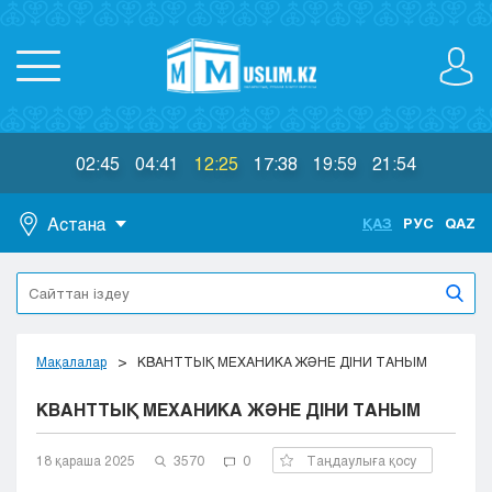
02:45
04:41
12:25
17:38
19:59
21:54
Астана
ҚАЗ
РУС
QAZ
Астана
Алматы
Актау
Актобе
Мақалалар
КВАНТТЫҚ МЕХАНИКА ЖӘНЕ ДІНИ ТАНЫМ
Атырау
КВАНТТЫҚ МЕХАНИКА ЖӘНЕ ДІНИ ТАНЫМ
Жезказган
Караганда
Кокшетау
18 қараша 2025
3570
0
Таңдаулыға қосу
Костанай