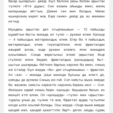
басар қыларсыз» дейді. Бұл бөліске разы болған арыстан
түлкіге «Өте дұрыс. Сен өзіңнің ойыңды емес, менің
қалауымды айттың. Демек сен мен болдың. Маған
ешнәрсенің керегі жоқ. Бәрі сенікі» дейді де, өз жөнімен
кетеді.
Мұндағы арыстан деп отырғанымыз — 72 пайызды
құрайтын басты монада, ал түлкі — рухани әлем. Қасқыр
— 4 пайыздық материалдық әлем. Егер біз 4 пайыздық
материалдық әлем тәуелділігінен, яғни фракталдан
ажырай алсақ, онда рухани әлемге, яғни монадаға
қосыламыз. Сонда жаратылыс әлемі (арыстан) бізді
(түлкіні) өзіне баурап, фракталдың (қасқырдың) быт-
шытын шығарады. Өйткені барлық нәрсені біз емес, соның
өзі істейді. Бұл жерде «біз» деп отырғанымыз — фрактал.
Ал «өзі» — монада. Шын мәнінде бұғыны да, елікті де,
қоянды да аулаған Соның өзі ғой. Сол сияқты мына өмірде
біз жасаған сияқты көрінетін нәрсенің бәрінің иесі — Сол.
Өкінішке қарай соның бәрін «қасқыр» бауырына басып, өз
меншігі етіп алған. Ол «қасқырда» «түлкі» мен «арыстан»
туралы ұғым да, түсінік те жоқ. Фрактал ардақ тұтылған
кезде ылғи осылай болады. Осы жерде «Онда мына өмірде
қандай мән, қандай қажеттілік бар?» деген заңды сұрақ