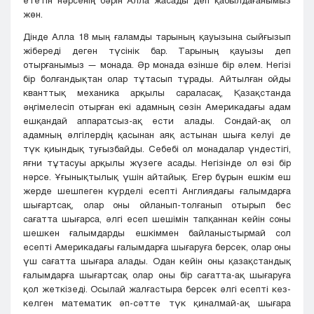
жөн.
Дінде Алла 18 мың ғаламды тарының қауызына сыйғызып
жібереді деген түсінік бар. Тарының қауызы деп
отырғанымыз — монада. Әр монада өзінше бір әлем. Негізі
бір болғандықтан олар тұтасып тұрады. Айтылған ойды
кванттық механика арқылы сараласақ, Қазақстанда
әңгімелесіп отырған екі адамның сөзін Америкадағы адам
ешқандай аппаратсыз-ақ ести алады. Сондай-ақ ол
адамның әлгілердің қасынан аяқ астынан шыға келуі де
түк қиындық туғызбайды. Себебі ол монадалар үндестігі,
яғни тұтасуы арқылы жүзеге асады. Негізінде ол өзі бір
нәрсе. Ұғынықтылық үшін айтайық. Егер бұрын ешкім еш
жерде шешпеген күрделі есепті Англиядағы ғалымдарға
шығартсақ, олар оны ойланып-толғанып отырып бес
сағатта шығарса, әлгі есеп шешімін тапқаннан кейін соны
шешкен ғалымдарды ешкіммен байланыстырмай сол
есепті Америкадағы ғалымдарға шығаруға берсек, олар оны
үш сағатта шығара алады. Одан кейін оны қазақстандық
ғалымдарға шығартсақ олар оны бір сағатта-ақ шығаруға
қол жеткізеді. Осылай жалғастыра берсек әлгі есепті кез-
келген математик әп-сәтте түк қиналмай-ақ шығара