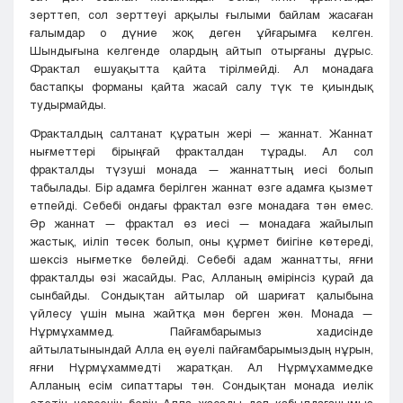
зерттеп, сол зерттеуі арқылы ғылыми байлам жасаған
ғалымдар о дүние жоқ деген ұйғарымға келген.
Шындығына келгенде олардың айтып отырғаны дұрыс.
Фрактал ешуақытта қайта тірілмейді. Ал монадаға
бастапқы форманы қайта жасай салу түк те қиындық
тудырмайды.
Фракталдың салтанат құратын жері — жаннат. Жаннат
нығметтері бірыңғай фракталдан тұрады. Ал сол
фракталды түзуші монада — жаннаттың иесі болып
табылады. Бір адамға берілген жаннат өзге адамға қызмет
етпейді. Себебі ондағы фрактал өзге монадаға тән емес.
Әр жаннат — фрактал өз иесі — монадаға жайылып
жастық, иіліп төсек болып, оны құрмет биігіне көтереді,
шексіз нығметке бөлейді. Себебі адам жаннатты, яғни
фракталды өзі жасайды. Рас, Алланың әмірінсіз қурай да
сынбайды. Сондықтан айтылар ой шариғат қалыбына
үйлесу үшін мына жайтқа мән берген жөн. Монада —
Нұрмұхаммед. Пайғамбарымыз хадисінде
айтылатынындай Алла ең әуелі пайғамбарымыздың нұрын,
яғни Нұрмұхаммедті жаратқан. Ал Нұрмұхаммедке
Алланың есім сипаттары тән. Сондықтан монада иелік
ететін нәрсенің бәрін Алла жасады деп қабылдағанымыз