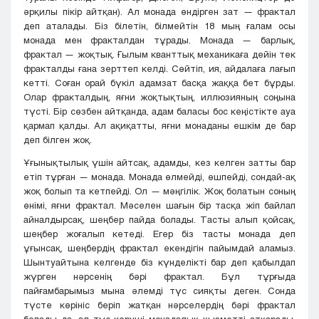
әрқилы пікір айтқан). Ал монада өндірген зат — фрактал
деп аталады. Біз білетін, білмейтін 18 мың ғалам осы
монада мен фракталдан тұрады. Монада — барлық,
фрактал — жоқтық. Ғылым кванттық механикаға дейін тек
фракталды ғана зерттеп келді. Сөйтіп, ия, айдалаға лағып
кетті. Соған орай бүкіл адамзат басқа жаққа бет бұрды.
Олар фракталдың, яғни жоқтықтың, иллюзияның соңына
түсті. Бір сөзбен айтқанда, адам баласы бос кеңістікте ауа
қармап қалды. Ал ақиқатты, яғни монаданы ешкім де бар
деп білген жоқ.
Ұғынықтылық үшін айтсақ, адамды, кез келген затты бар
етіп тұрған — монада. Монада өлмейді, өшпейді, сондай-ақ
жоқ болып та кетпейді. Ол — мәңгілік. Жоқ болатын соның
өнімі, яғни фрактал. Мәселен шағын бір тасқа жіп байлап
айналдырсақ, шеңбер пайда болады. Тасты алып қойсақ,
шеңбер жоғалып кетеді. Егер біз тасты монада деп
ұғынсақ, шеңбердің фрактал екендігін пайымдай аламыз.
Шынтуайтына келгенде біз күнделікті бар деп қабылдап
жүрген нәрсенің бәрі фрактал. Бұл тұрғыда
пайғамбарымыз мына әлемді түс сияқты деген. Сонда
түсте көрініс беріп жатқан нәрселердің бәрі фрактал
болады да, ал түс көруші монадалық қызметті атқарады.