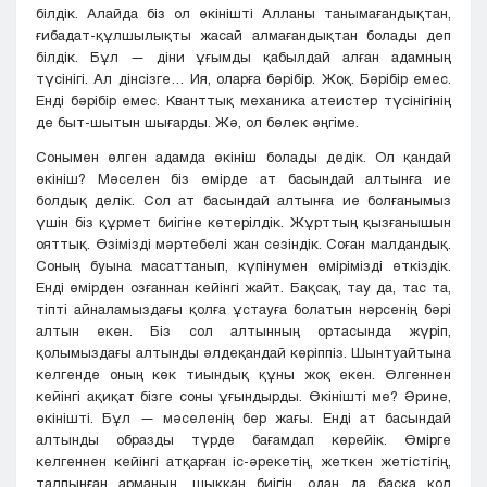
білдік. Алайда біз ол өкінішті Алланы танымағандықтан,
ғибадат-құлшылықты жасай алмағандықтан болады деп
білдік. Бұл — діни ұғымды қабылдай алған адамның
түсінігі. Ал дінсізге… Ия, оларға бәрібір. Жоқ. Бәрібір емес.
Енді бәрібір емес. Кванттық механика атеистер түсінігінің
де быт-шытын шығарды. Жә, ол бөлек әңгіме.
Сонымен өлген адамда өкініш болады дедік. Ол қандай
өкініш? Мәселен біз өмірде ат басындай алтынға ие
болдық делік. Сол ат басындай алтынға ие болғанымыз
үшін біз құрмет биігіне көтерілдік. Жұрттың қызғанышын
ояттық. Өзімізді мәртебелі жан сезіндік. Соған малдандық.
Соның буына масаттанып, күпінумен өмірімізді өткіздік.
Енді өмірден озғаннан кейінгі жайт. Бақсақ, тау да, тас та,
тіпті айналамыздағы қолға ұстауға болатын нәрсенің бәрі
алтын екен. Біз сол алтынның ортасында жүріп,
қолымыздағы алтынды әлдеқандай көріппіз. Шынтуайтына
келгенде оның көк тиындық құны жоқ екен. Өлгеннен
кейінгі ақиқат бізге соны ұғындырды. Өкінішті ме? Әрине,
өкінішті. Бұл — мәселенің бер жағы. Енді ат басындай
алтынды образды түрде бағамдап көрейік. Өмірге
келгеннен кейінгі атқарған іс-әрекетің, жеткен жетістігің,
талпынған арманың, шыққан биігің, одан да басқа қол