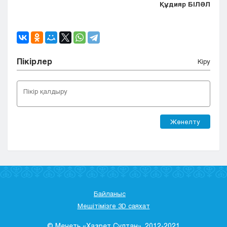
Құдияр БІЛӘЛ
Пікірлер
Кіру
Жөнелту
Байланыс
Мешітімізге 3D саяхат
© Мечеть «Хазрет Султан», 2012-2021