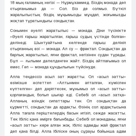
18 мың ғаламның негізі — Нұрмұхаммед. Біздің монада деп
отырғанымыз да — Сол. Біз де солмыз. Бүткіл
жаралылыстың біздің мұңымызды мұңдап, жоғымызды
жоқтап тұратындығы сондықтан.
Сонымен әуелгі жаратылыс — монада. Діни түсінікте
«Әуелі ғарыш жаратылған, ғарыш судың үстінде болған»
делінеді. Шынтуайтына келгенде ғарыш делініп
отырғанның өзі — монада. Ал су — фрактал. Сондықтан да
барлық жаратылыс, яғни фрактал, негізінен судан тұрады.
Бұл — ғылыми дәлелденген жайт. Біздің айтпағымыз ол
емес. Гәп — монада құндылығын түйсінуде.
Алла теңдессіз асыл зат жаратты. Ол «асыл затты»
өзімізше әспеттеп «Алтынмен апталған, күміспен
күптелген» деп дәріптесек, мұнымыз ол «асыл затты»
қорлағандық болып шығар еді. Себебі ол «асыл затқа»
Алланың өзіндік сипаттары тән. Ол сондықтан да
құрметті, сондықтан да ардақты. Өзінің сол ардақтысына
Алла тағала періштелердің басын игізіп, сәжде жасатты.
Тек Ібіліс қана әмірге бағынбады. Себебі ол монаданы, яғни
«асыл затты» көре алған жоқ. Ібіліс адамды жай фрактал
деп қана білді. Алла Ібіліске оның сұрауы бойынша адам