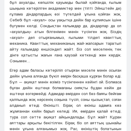
бұл ахуалды, көпшілік қауымды былай қойғанда, ғылым
шыңына көтерілген академиктер мен (тіпті Эйнштейн де)
ғұлама діндарлардың өзі түгелдей ұғына қойған жоқ.
Себебі бұл «ахуал» осы уақытқа дейін бар құпиясын ішіне
бүгумен келді. Сондықтан ғалымдар да, діндарлар да ол
«ахуалдың» атын білгенімен мәнін түсінген жоқ. Біздің
«ахуал» деп отырғанымыз, ғылыми тілдегі кванттық
механика. Кванттық механиканың жай-жапсарын таратып
айту ғалымдар еншісіндегі жайт. Біз сол мәселенің тек
дінге қатысты жағын ғана қаузай кеткенді жөн көрдік.
Сонымен…
Егер адам баласы көтеріліп отырған мәселе мәнін осыған
дейін ұғына алғанда бүкіл өмірін басқаша құрған болар еді.
Бұл — ақиқат мәнін өзіміз түсінгеннен кейінгі ой. Болмаса
бұған дейін ештеңе болмағаны сияқты бұдан кейін де
ештеңе өзгермейді. Адамдар өмірден сол бәз-баяғы бейғам
қалпында жоқ нәрсенің соңына түсіп, соны қызықтап, соған
алданып өтеді. Өкінішті. Бірақ ол өкініш адамға көз
жұмғаннан кейін барып келеді. Ия, өмірден қалай өтеді,
тура сол сәтте ақиқат айқындалады. Бұл жайт Құран
аяттары арқылы бекітілген. Бірақ біз ол аяттың шынайы
мәнін ұғына алғанымыз жоқ. Рас, өкініштің болатынын