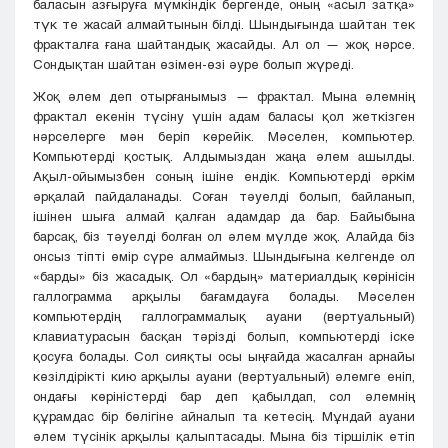
баласын азғыруға мүмкіндік бергенде, оның «асыл затқа»
түк те жасай алмайтынын білді. Шындығында шайтан тек
фракталға ғана шайтандық жасайды. Ал ол — жоқ нәрсе.
Сондықтан шайтан өзімен-өзі әуре болып жүреді.
Жоқ әлем деп отырғанымыз — фрактал. Мына әлемнің
фрактал екенін түсіну үшін адам баласы қол жеткізген
нәрселерге мән беріп көрейік. Мәселен, компьютер.
Компьютерді қостық. Алдымыздан жаңа әлем ашылды.
Ақыл-ойымызбен соның ішіне ендік. Компьютерді әркім
әрқалай пайдаланады. Соған тәуелді болып, байланып,
ішінен шыға алмай қалған адамдар да бар. Байыбына
барсақ, біз тәуелді болған ол әлем мүлде жоқ. Алайда біз
онсыз тіпті өмір сүре алмаймыз. Шындығына келгенде ол
«барды» біз жасадық. Ол «бардың» материалдық көрінісін
галлограмма арқылы бағамдауға болады. Мәселен
компьютердің галлограммалық ауани (вертуальный)
клавиатурасын басқан тәрізді болып, компьютерді іске
қосуға болады. Сол сияқты осы ыңғайда жасалған арнайы
көзілдірікті кию арқылы ауани (вертуальный) әлемге еніп,
ондағы көріністерді бар деп қабылдап, сол әлемнің
құрамдас бір бөлігіне айналып та кетесің. Мұндай ауани
әлем түсінік арқылы қалыптасады. Мына біз тіршілік етіп