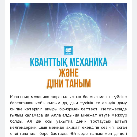
Кызылорда
Павлодар
Петропавловск
Семей
Талдыкорган
Тараз
Туркестан
Уральск
Усть-Каменогорск
Шымкент
Кванттық механика жаратылыстық болмыс мәнін түйсіне
бастағаннан кейін ғылым да, діни түсінік те өзіндік даму
биігіне көтеріліп, ақыры бір-бірімен беттесті. Нәтижесінде
ғылым қаламаса да Алла алдында мінәжат етуге мәжбүр
болды. Ал дін осы уақытқа дейін тоқтаусыз айтып
келгендерінің шын мәнінде ақиқат екендігін сезініп, соған
енді ғана мән бере бастады. Әйтседе ғылым мен діндегі