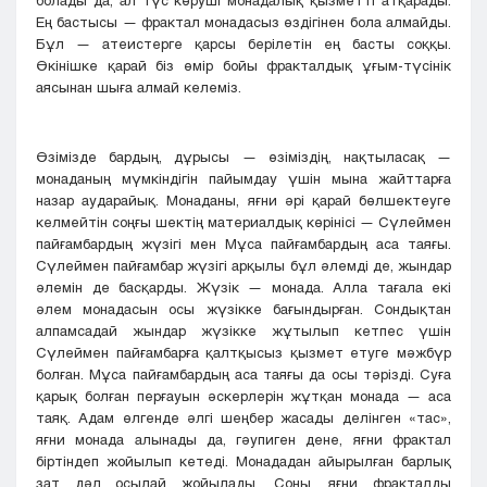
Ең бастысы — фрактал монадасыз өздігінен бола алмайды.
Бұл — атеистерге қарсы берілетін ең басты соққы.
Өкінішке қарай біз өмір бойы фракталдық ұғым-түсінік
аясынан шыға алмай келеміз.
Өзімізде бардың, дұрысы — өзіміздің, нақтыласақ —
монаданың мүмкіндігін пайымдау үшін мына жайттарға
назар аударайық. Монаданы, яғни әрі қарай бөлшектеуге
келмейтін соңғы шектің материалдық көрінісі — Сүлеймен
пайғамбардың жүзігі мен Мұса пайғамбардың аса таяғы.
Сүлеймен пайғамбар жүзігі арқылы бұл әлемді де, жындар
әлемін де басқарды. Жүзік — монада. Алла тағала екі
әлем монадасын осы жүзікке бағындырған. Сондықтан
алпамсадай жындар жүзікке жұтылып кетпес үшін
Сүлеймен пайғамбарға қалтқысыз қызмет етуге мәжбүр
болған. Мұса пайғамбардың аса таяғы да осы тәрізді. Суға
қарық болған перғауын әскерлерін жұтқан монада — аса
таяқ. Адам өлгенде әлгі шеңбер жасады делінген «тас»,
яғни монада алынады да, гәупиген дене, яғни фрактал
біртіндеп жойылып кетеді. Монададан айырылған барлық
зат дәл осылай жойылады. Соны, яғни фракталды