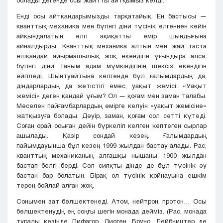
Енді осы айтқандарымызды тарқатайық. Ең бастысы —
кванттық механика мен бүгінгі діни түсінік өлгеннен кейін
айқындалатын әлгі ақиқатты өмір шындығына
айналдырды. Кванттық механика алтын мен жай таста
ешқандай айырмашылық жоқ екендігін ұғындыра алса,
бүгінгі діни таным адам мүмкіндігінің шексіз екендігін
әйгіледі. Шынтуайтына келгенде бұл ғалымдардың да,
діндарлардың да жетістігі емес, уақыт жемісі. «Уақыт
жемісі» деген қандай ұғым? Ол — қоғам мен заман талабы.
Мәселен пайғамбарлардың өмірге келуін «уақыт жемісіне»
жатқызуға болады. Дәуір, заман, қоғам сол сәтті күтеді.
Соған орай осыған дейін бүркеліп келген көптеген сырлар
ашылады. Қазір сондай кезең. Ғалымдардың
пайымдауынша бұл кезең 1999 жылдан бастау алады. Рас,
кванттық механиканың алғашқы нышаны 1900 жылдан
бастап белгі берді. Сол сияқты дінде де бұл түсінік әу
бастан бар болатын. Бірақ ол түсінік қойнауына ешкім
терең бойлай алған жоқ.
Сонымен зат бөлшектенеді. Атом, нейтрон, протон… Осы
бөлшектенудің ең соңғы шегін монада дейміз. (Рас, монада
туралы кезінде Пифагор, Диоген, Бруно, Лейбництер де