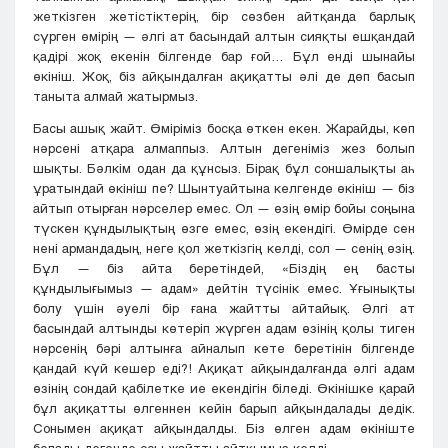
жеткізген жетістіктерің, бір сөзбен айтқанда барлық
сүрген өмірің — әлгі ат басындай алтын сияқты ешқандай
қадірі жоқ екенін білгенде бар ғой… Бұл енді шынайы
өкініш. Жоқ, біз айқындалған ақиқатты әлі де дөп басып
таныта алмай жатырмыз.
Басы ашық жайт. Өміріміз босқа өткен екен. Жарайды, көп
нәрсені атқара алмаппыз. Алтын дегеніміз жез болып
шықты. Бәлкім одан да құнсыз. Бірақ бұл соншалықты аһ
ұратындай өкініш пе? Шынтуайтына келгенде өкініш — біз
айтып отырған нәрселер емес. Ол — өзің өмір бойы соңына
түскен құндылықтың өзге емес, өзің екендігі. Өмірде сен
нені армандадың, неге қол жеткізгің келді, сол — сенің өзің.
Бұл — біз айта беретіндей, «Біздің ең басты
құндылығымыз — адам» дейтін түсінік емес. Ұғынықты
болу үшін әуелі бір ғана жайтты айтайық. Әлгі ат
басындай алтынды көтеріп жүрген адам өзінің қолы тиген
нәрсенің бәрі алтынға айналып кете беретінін білгенде
қандай күй кешер еді?! Ақиқат айқындалғанда әлгі адам
өзінің сондай қабілетке ие екендігін біледі. Өкінішке қарай
бұл ақиқатты өлгеннен кейін барып айқындалады дедік.
Сонымен ақиқат айқындалды. Біз өлген адам өкініште
болады дегенде осы жайтты айтқымыз келді.