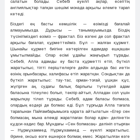
салатын болады. Себебі әуелгі ақпар, есептің
англиялықтар тапқан шешімі монада арқылы әлемге тарап
кетеді.
Біздегі ең басты кемшілік — өзімізді бағалай
алмауымызда. Дұрысы — танымауымызда. Біздің
түсінігіміздегі өзіміз — фрактал. Біз өзгені де сол фрактал
арқылы бағалап, құрметтейміз. Бұл — жалған құрмет.
Шынайы құрмет биігіне көтерілген адамдар ешқашан
ұмытылмайды. Олар есімі ұдайы жаңғырып тұрады.
Себебі, Алла адамды әу баста құрметті етіп, бүткіл
жаратылыс, тіпті періштелерге дейін алдында бас иетін
өзінің орынбасары, халифасы етіп жаратқан. Сондықтан да
бүткіл жаратылыс: тау-тас, орман-тоғай, ұшқан құс,
жүгірген аң, судағы балық барлығы түгелдей адам
баласына тілеулес болып, тәкпір айтып, Алладан сол үшін
жарылқау тілеп тұрады. Себебі, адам баласы болмаса,
олардың өздері де болмас еді. Бұл тұрғыда Алла тағала
тарапынан Пайғамбарымызға қарата айтылатын «Егер сен
болмасаң, мына әлемді жаратпаған болар едім» делінетін
құдси-хадис бар. Мұндағы «Сен болмасаң» делініп отырған
— Нұрмұхаммед. Нұрмұхаммед — әуелгі жаратылыс.
Әрине, онсыз өзге ешнәрсе болмақ емес. Жаратылған өзге