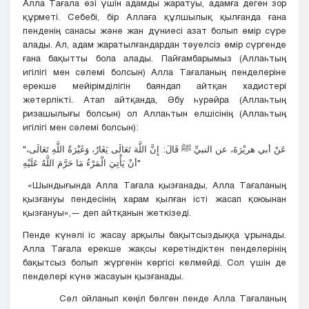
Алла Тағала өзі үшін адамды жаратуы, адамға деген зор
құрметі. Себебі, бір Аллаға құлшылық қылғанда ғана
пенденің санасы және жан дүниесі азат болып өмір сүре
алады. Ал, адам жаратылғандардан тәуелсіз өмір сүргенде
ғана бақытты бола алады. Пайғамбарымыз (Аллаһтың
игілігі мен сәлемі болсын) Алла Тағаланың пенделеріне
ерекше мейірімділігін баяндап айтқан хадистері
жетерлікті. Атап айтқанда, Әбу һурәйра (Аллаһтың
ризашылығы болсын) ол Аллаһтын елшісінің (Аллаһтың
игілігі мен сәлемі болсын):
"عَنْ أبي هريْرَةَ، عن النبيِّ ﷺ قَالَ: إِنَّ اللَّهَ تَعَالَى يَغَارُ، وَغَيْرَةُ اللَّهِ تَعَالَى،
أنْ يَأْتِيَ الْمَرْءُ مَا حَرَّمَ اللَّهُ عَلَيْهِ"
«Шындығында Алла Тағала қызғанады, Алла Тағаланың
қызғануы пендесінің харам қылған істі жасап қоюынан
қызғануы»,— деп айтқанын жеткізеді.
Пенде күнәлі іс жасау арқылы бақытсыздыққа ұрынады.
Алла Тағала ерекше жақсы көретіндіктен пенделерінің
бақытсыз болып жүргенін көргісі келмейді. Сол үшін де
пенделері күнә жасауын қызғанады.
Сәл ойланып көңіл бөлген пенде Алла Тағаланың