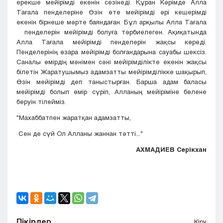
ерекше мейірімді екенін сезінеді. Құран Кәрімде Алла
Тағала пенделеріне Өзін өте мейірімді әрі кешерімді
екенін бірнеше мәрте баяндаған. Бұл арқылы Алла Тағала
пенделерін мейірімді болуға тәрбиелеген. Ақиқатында
Алла Тағала мейірімді пенделерін жақсы көреді.
Пенделерінің өзара мейірімді болғандарына сауабы шексіз.
Саналы өмірдің мәнімен сәні мейірімділікте екенін жақсы
білетін Жаратушымыз адамзатты мейірімділікке шақырып,
Өзін мейірімді деп таныстырған. Барша адам баласы
мейірімді болып өмір сүріп, Алланың мейіріміне бөлене
беруін тілейміз.
"Махаббатпен жаратқан адамзатты,
Сен де сүй Ол Алланы жаннан тәтті..."
АХМАДИЕВ Серікхан
Пікірлер
Кіру