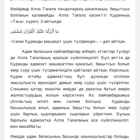
Мейірімді Алла Тағала пенделерінің қиналғанын, бақытсыз
болғанын қаламайды. Алла Тағала қасиетті Құранның
«Таһа» сүресі, 2-аятында:
مَا أَنْزَلْنَا عَلَيْكَ الْقُرْآنَ لِتَشْقَىٰ
«Саған Құранды машақат үшін түсірмедік», – деп айтқан.
Адам баласына пайғамбарлар жіберіп, кітаптар түсіруі
де Алла Тағаланың ерекше сүйіспеншілігі. Бұл аятта да
Құранды адамзат машақатпен қиналып, бақытсыз болып
өмір сүру үшін түсірмегендігін қайталап айтқан. Керісінше,
Құран кітабы адамзаттың бұл дүниеде ізгілікен
жақсылықта өркендеп дамып өмір сүруі үшін түсірілген.
Сонымен қатар, мәңгілік өмірде де рахатқа батып өмірін
жалғастырудың жолын көрсеткен. Ал, пайғамбарымыз
(Аллаһтың игілігі мен сәлемі болсын) Құранды
басшылыққа алып, адамның бақытты болып өмір сүруі
үшін барлық қырларымен сырларын үйреткен. Бұның
барлығы адамзатқа Алла Тағаланың аса сүйіспеншілігі
мен махаббаты.
Өмірде адам баласының басында қиыншылықтар болады.