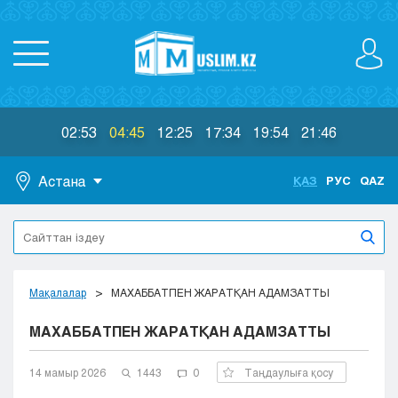
02:53
04:45
12:25
17:34
19:54
21:46
Астана
ҚАЗ
РУС
QAZ
Астана
Алматы
Актау
Актобе
Мақалалар
МАХАББАТПЕН ЖАРАТҚАН АДАМЗАТТЫ
Атырау
МАХАББАТПЕН ЖАРАТҚАН АДАМЗАТТЫ
Жезказган
Караганда
Кокшетау
14 мамыр 2026
1443
0
Таңдаулыға қосу
Костанай