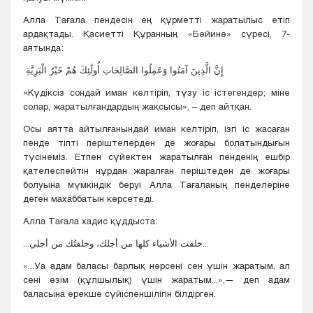
Алла Тағала пендесін ең құрметті жаратылыс етіп
ардақтады. Қасиетті Құранның «Бәйинә» сүресі, 7-
аятында:
إِنَّ الَّذِينَ آمَنُوا وَعَمِلُوا الصَّالِحَاتِ أُولَٰئِكَ هُمْ خَيْرُ الْبَرِيَّةِ
«Күдіксіз сондай иман келтіріп, түзу іс істегендер; міне
солар, жаратылғандардың жақсысы», – деп айтқан.
Осы аятта айтылғанындай иман келтіріп, ізгі іс жасаған
пенде тіпті періштелерден де жоғары болатындығын
түсінеміз. Етпен сүйектен жаратылған пенденің ешбір
қателеспейтін нұрдан жаралған періштеден де жоғары
болуына мүмкіндік беруі Алла Тағаланың пенделеріне
деген махаббатын көрсетеді.
Алла Тағала хадис құддыста:
...خلقت الأشياء كلها من أجلك، وخلقتُك من أجلي...
«...Уа адам баласы барлық нәрсені сен үшін жаратым, ал
сені өзім (құлшылық) үшін жаратым...»,— деп адам
баласына ерекше сүйіспеншілігін білдірген.