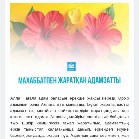
Кызылорда
Павлодар
Петропавловск
Семей
Талдыкорган
Тараз
Туркестан
Уральск
Усть-Каменогорск
Шымкент
Алла Тағала адам баласын ерекше жақсы көреді. Әрбір
адамның орны Аллаға өте маңызды. Бүкіл жаратылысты
адамзаттың ыңғайына сәйкестендіріп жаратқандығы кез
келген есті адамға Алланың мейірімі екені анық байқалып
тұр. Ешбір кемшіліксіз ғажап жаратылыс, адамзаттың
еркін тыныстап, қалағанынша дамып, өркендеп өсуіне
барлық жағдайды жасап тұр. Адамның сана сезімімен, жан