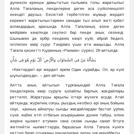
дүниесін ерекше дамытатын ғылымға толы жаратылыс
Алла Тағаланың пенделеріне деген аса сүйіспеншілігі
екендігі даусыз. Бесіктей тербетілген жұмыр жердегі
керемет жаратылыстармен санадан тыс алып жеті қабат
аспандардың арасында Алла Тағаланың өзіне деген
мейірімін көңілінде сәулесі бар пенде анық сезінеді.
Шынымен де әрбір пенденің көңіл күйі, аброй беделі,
ізгілікпен өмір сүруі Тәңіріміз үшін өте маңызды. Алла
Тағала қасиетті Құранның «Рахман» сүресі, 29-аятында:
يَسْأَلُهُ مَنْ فِي السَّمَاوَاتِ وَالْأَرْضِ ۚ كُلَّ يَوْمٍ هُوَ فِي شَأْنٍ
«Көктердегі әрі жердегі әркім Одан сұрайды, Ол, әр күні
шұғылдануда», – деп айтқан.
Аятта анық айтылып тұрғанындай Алла Тағала
пенделерінің өмір сүруге қолайлы барлық жағдайлары
реттеліп, Жаратушы арқылы істері жүзеге асуда. Атап
айтқанда, жүрегінің соғуы, рыздық несібесі әрі оның бойына
сіңуі, қанның айналуы сынды жағдайлардан бастап ұрпақ
сүюі, еңбек етіп отбасын асырауымен дүние табуы, еліне
жеріне қызмет етуімен сана сезімі сынды санап бітуге
жетпейтін нығметтердің баршасын Алла Тағала күніге
реттеп беріп отырғаны пенделеріне деген зор махаббаты.