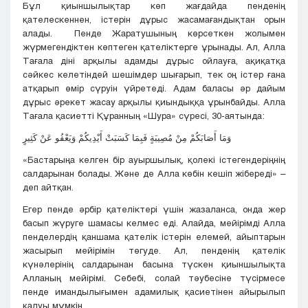
Бұл қиыншылықтар көп жағдайда пенденің
қателескеннен, істерін дұрыс жасамағандықтан орын
алады. Пенде Жаратушының көрсеткен жолымен
жүрмегендіктен көптеген қателіктерге ұрынады. Ал, Алла
Тағала діні арқылы адамды дұрыс ойлауға, ақиқатқа
сәйкес келетіндей шешімдер шығарып, тек оң істер ғана
атқарып өмір сүруін үйретеді. Адам баласы әр дайым
дұрыс әрекет жасау арқылы қиындыққа ұрынбайды. Алла
Тағала қасиетті Құранның «Шура» сүресі, 30-аятында:
وَمَا أَصَابَكُمْ مِنْ مُصِيبَةٍ فَبِمَا كَسَبَتْ أَيْدِيكُمْ وَيَعْفُو عَنْ كَثِيرٍ
«Бастарыңа келген бір ауыршылық, қолекі істегендеріңнің
салдарынан болады. Және де Алла көбін кешіп жібереді» –
деп айтқан.
Егер пенде әрбір қателіктері үшін жазаланса, онда жер
басып жүруге шамасы келмес еді. Алайда, мейірімді Алла
пенделердің қаншама қателік істерін елемей, айыптарын
жасырып мейірімін төгуде. Ал, пенденің қателік
күнәлерінің салдарынан басына түскен қиыншылықта
Алланың мейірімі. Себебі, солай тәубесіне түсірмесе
пенде имандылығымен адамилық қасиетінен айырылып
қалуы мүмкін.