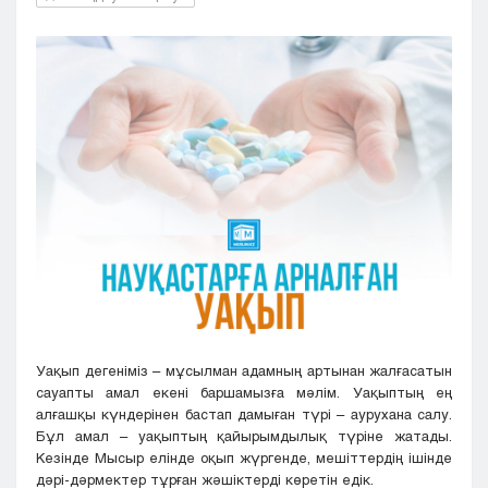
Кызылорда
Павлодар
Петропавловск
Семей
Талдыкорган
Тараз
Туркестан
Уральск
Усть-Каменогорск
Шымкент
Уақып дегеніміз – мұсылман адамның артынан жалғасатын
сауапты амал екені баршамызға мәлім. Уақыптың ең
алғашқы күндерінен бастап дамыған түрі – аурухана салу.
Бұл амал – уақыптың қайырымдылық түріне жатады.
Кезінде Мысыр елінде оқып жүргенде, мешіттердің ішінде
дәрі-дәрмектер тұрған жәшіктерді көретін едік.