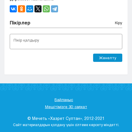
Пікірлер
Кіру
Жөнелту
Байланыс
Мешітімізге 3D саяхат
© Мечеть «Хазрет Султан», 2012-2021
Сайт материалдарын қолдану үшін сілтеме көрсету міндетті.