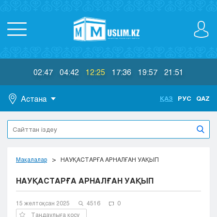
02:47
04:42
12:25
17:36
19:57
21:51
Астана
ҚАЗ
РУС
QAZ
Астана
Алматы
Актау
Актобе
Мақалалар
НАУҚАСТАРҒА АРНАЛҒАН УАҚЫП
Атырау
НАУҚАСТАРҒА АРНАЛҒАН УАҚЫП
Жезказган
Караганда
Кокшетау
15 желтоқсан 2025
4516
0
Костанай
Таңдаулыға қосу