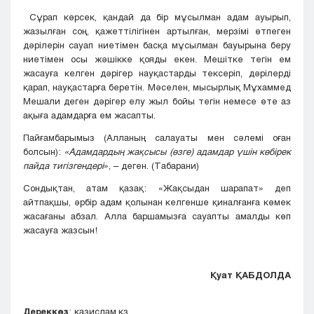
Сұрап көрсек, қандай да бір мұсылман адам ауырып,
жазылған соң, қажеттілігінен артылған, мерзімі өтпеген
дәрілерін сауап ниетімен басқа мұсылман бауырына беру
ниетімен осы жәшікке қояды екен. Мешітке тегін ем
жасауға келген дәрігер науқастарды тексеріп, дәрілерді
қарап, науқастарға беретін. Мәселен, мысырлық Мұхаммед
Мешали деген дәрігер елу жыл бойы тегін немесе өте аз
ақыға адамдарға ем жасапты.
Пайғамбарымыз (Алланың салауаты мен сәлемі оған
болсын):
«Адамдардың жақсысы (өзге) адамдар үшін көбірек
пайда тигізгендері
», – деген. (Табарани)
Сондықтан, атам қазақ: «Жақсыдан шарапат» деп
айтпақшы, әрбір адам қолынан келгенше қиналғанға көмек
жасағаны абзал. Алла баршамызға сауапты амалды көп
жасауға жазсын!
Қуат ҚАБДОЛДА
Дереккөз
: казислам.кз