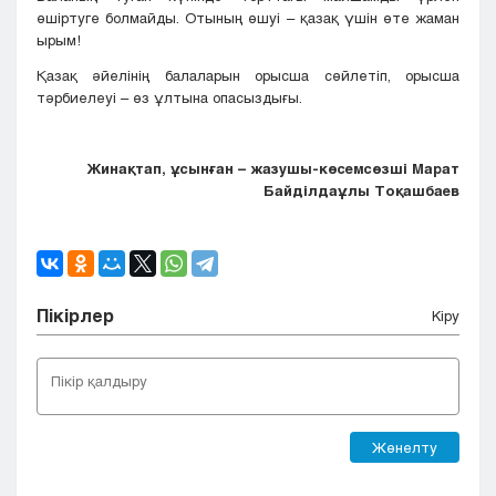
өшіртуге болмайды. Отының өшуі – қазақ үшін өте жаман
ырым!
Қазақ әйелінің балаларын орысша сөйлетіп, орысша
тәрбиелеуі – өз ұлтына опасыздығы.
Жинақтап, ұсынған – жазушы-көсемсөзші Марат
Байділдаұлы Тоқашбаев
Пікірлер
Кіру
Жөнелту