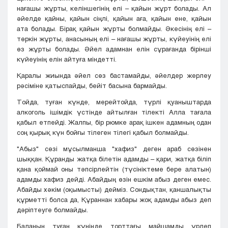
нағашы жұрты, келіншегінің елі – қайын жұрт болады. Ал
әйелде қайны, қайын сіңлі, қайын аға, қайын ене, қайын
ата болады. Бірақ қайын жұрты болмайды. Әкесінің елі –
төркін жұрты, анасының елі – нағашы жұрты, күйеуінің елі
өз жұрты болады. Әйел адамнан елін сұрағанда бірінші
күйеуінің елін айтуға міндетті.
Қаралы жиында әйел сөз бастамайды, әйелдер жерлеу
рәсіміне қатыспайды, бейіт басына бармайды.
Тойда, туған күнде, мерейтойда, түрлі қуаныштарда
алкоголь ішімдік үстінде айтылған тілекті Алла тағала
қабыл етпейді. Жалпы, бір рюмке арақ ішкен адамның одан
соң қырық күн бойғы тілеген тілегі қабыл болмайды.
"Абыз" сөзі мұсылманша "хафиз" деген араб сөзінен
шыққан. Құранды жатқа білетін адамды – қари, жатқа біліп
қана қоймай оны тәпсірлейтін (түсініктеме бере алатын)
адамды хафиз дейді. Абайдың өзін ешкім абыз деген емес.
Абайды хәкім (оқымысты) дейміз. Сондықтан, қаншалықты
құрметті болса да, Құраннан хабары жоқ адамды абыз деп
дәріптеуге болмайды.
Баланың туған күнінде торттағы майшамды үрлеп