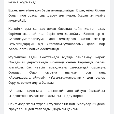
кезіне жүрмейді).
Еркек пен әйел қол беріп амандаспайды. Бірақ әйел бірінші
болып қол созса, оны дереу алу керек (карантин кезіне
жүрмейді).
Көпшілік орында, дастархан басында кейін келген адам
бәрімен жағалай қол беріп амандаспайды. Бәріне ортақ
«Ассалаумағалайкүм» деп амандасса, жетіп жатыр.
Отырғандардың бірі «Уағалейкүмассалам» десе, бәрі
сәлем алған болып есептеледі.
Мұсылман адам әжетханада мүлде сөйлемеуі керек.
Сондай-ақ дәретханада, моншада сәлем бермейді, сәлем
алмайды, бас изесіп, амандасуға, хал-жағдай сұрасуға
болады. Одан сыртқа шыққан соң ғана
«Ассалаумағалайкүм!», «Уағаликүмассалам!» деп сәлем
беруге, сәлем алуға болады.
«Алланың құлағына шалынсын!» деп айтуға болмайды.
«Періштенің құлағына шалынсын!» деу керек.
Пайғамбар жасы туралы түсінбестік көп. Біреулер 61 десе,
біреулер 63 деп таласады. Дұрысы қайсы?