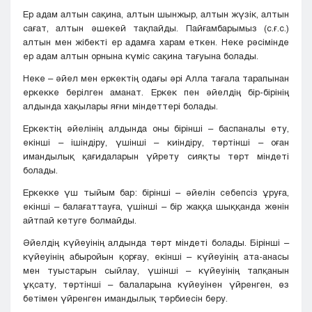
Ер адам алтын сақина, алтын шынжыр, алтын жүзік, алтын
сағат, алтын әшекей тақпайды. Пайғамбарымыз (с.ғ.с.)
алтын мен жібекті ер адамға харам еткен. Неке рәсімінде
ер адам алтын орнына күміс сақина тағуына болады.
Неке – әйел мен еркектің одағы әрі Алла тағала тарапынан
еркекке берілген аманат. Еркек пен әйелдің бір-бірінің
алдында хақылары яғни міндеттері болады.
Еркектің әйелінің алдында оны бірінші – баспаналы ету,
екінші – ішіндіру, үшінші – киіндіру, төртінші – оған
имандылық қағидаларын үйрету сияқты төрт міндеті
болады.
Еркекке үш тыйым бар: бірінші – әйелін себепсіз ұруға,
екінші – балағаттауға, үшінші – бір жаққа шыққанда жөнін
айтпай кетуге болмайды.
Әйелдің күйеуінің алдында төрт міндеті болады. Бірінші –
күйеуінің абыройын қорғау, екінші – күйеуінің ата-анасы
мен туыстарын сыйлау, үшінші – күйеуінің тапқанын
ұқсату, төртінші – балаларына күйеуінен үйренген, өз
бетімен үйренген имандылық тәрбиесін беру.