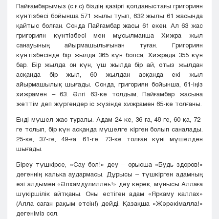
Пайғамбарымыз (с.ғ.с) біздің қазіргі қолданыстағы григориян
күнтізбесі бойынша 571 жылы туып, 632 жылы 61 жасында
қайтыс болған. Сонда Пайғамбар жасы 61 екен. Ал 63 жас
григориян күнтізбесі мен мұсылманша Хижра жыл
санауының айырмашылығынан туған. Григориян
күнтізбесінде бір жылда 365 күн болса, Хижрада 355 күн
бар. Бір жылда он күн, үш жылда бір ай, отыз жылдан
асқанда бір жыл, 60 жылдан асқанда екі жыл
айырмашылық шығады. Сонда, григориян бойынша, 61-іңіз
хижрамен – 63. Әлгі 63-ке толдым, Пайғамбар жасына
жеттім деп жүргендер іс жүзінде хижрамен 65-ке толғаны.
Енді мүшел жас туралы. Адам 24-ке, 36-ға, 48-ге, 60-қа, 72-
ге толып, бір күн асқанда мүшелге кірген болып саналады.
25-ке, 37-ге, 49-ға, 61-ге, 73-ке толған күні мүшелден
шығады.
Біреу түшкірсе, «Сау бол!» деу – орысша «Будь здоров!»
дегеннің калька аудармасы. Дұрысы – түшкірген адамның
өзі алдымен «Әлхамдулилләһ!» деу керек, мұнысы Аллаға
шүкіршілік айтқаны. Оны естіген адам «Яркаму каллах»
(Алла саған рақым етсін!) дейді. Қазақша «Жәрәкімалла!»
дегеніміз сол.