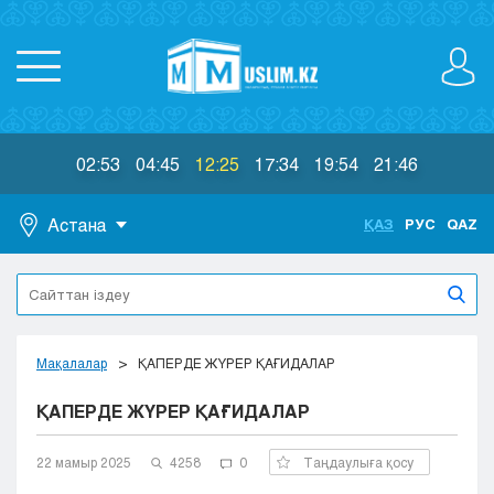
02:53
04:45
12:25
17:34
19:54
21:46
Астана
ҚАЗ
РУС
QAZ
Астана
Алматы
Актау
Актобе
Мақалалар
ҚАПЕРДЕ ЖҮРЕР ҚАҒИДАЛАР
Атырау
ҚАПЕРДЕ ЖҮРЕР ҚАҒИДАЛАР
Жезказган
Караганда
Кокшетау
22 мамыр 2025
4258
0
Таңдаулыға қосу
Костанай