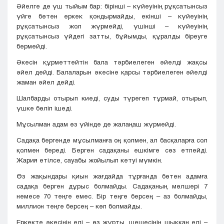
Әйелге де үш тыйым бар: бірінші – күйеуінің рұқсатынсыз
үйге бөтен еркек қондырмайды, екінші – күйеуінің
рұқсатынсыз жол жүрмейді, үшінші – күйеуінің
рұқсатынсыз үйдегі затты, бұйымды, құралды біреуге
бермейді.
Әкесін құрметтейтін бала тәрбиелеген әйелді жақсы
әйел дейді. Балаларын әкесіне қарсы тәрбиелеген әйелді
жаман әйел дейді.
Шалбарды отырып киеді, суды түрегеп тұрмай, отырып,
үшке бөліп ішеді.
Мұсылман адам өз үйінде де жалаңаш жүрмейді.
Садақа бергенде мұсылманға оң қолмен, ал басқаларға сол
қолмен береді. Берген садақаны ешкімге сөз етпейді.
Жария етілсе, сауабы жойылып кетуі мүмкін.
Өз жақындары қиын жағдайда тұрғанда бөтен адамға
садақа берген дұрыс болмайды. Садақаның мөлшері 7
немесе 70 теңге емес. Бір теңге берсең – аз болмайды,
миллион теңге берсең – көп болмайды.
Еркекте әкесінің елі – өз жұрты, шешесінің шыққан елі –