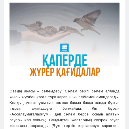
Кызылорда
Павлодар
Петропавловск
Семей
Талдыкорган
Тараз
Туркестан
Уральск
Усть-Каменогорск
Шымкент
Сөздің анасы – сәлемдесу. Сәлем беріп, сәлем алғанда
жылы жүзбен көзге тура қарап, шын пейілмен амандасады.
Қолдың ұшын ұсынып немесе басын басқа жаққа бұрып
тұрып амандасуға болмайды. Кім бұрын
«Ассалаумағалайкүм!» деп сәлем берсе, соның алатын
сауабы көп болмақ. Сондықтан жастардың көбірек сауап
жинағаны жарасады (Бұл тәртіп короавирус карантині