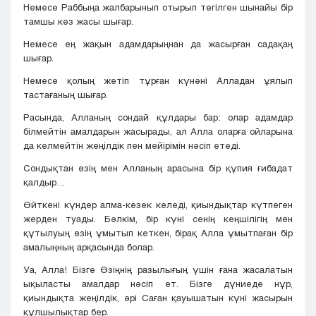
Немесе Раббыңа жалбарынып отырып төгілген шынайы бір
тамшы көз жасы шығар.
Немесе ең жақын адамдарыңнан да жасырған садақаң
шығар.
Немесе қолың жетіп тұрған күнәні Алладан ұялып
тастағаның шығар.
Расында, Алланың сондай құлдары бар: олар адамдар
білмейтін амалдарын жасырады, ал Алла оларға ойларына
да келмейтін жеңілдік пен мейірімін нәсіп етеді.
Сондықтан өзің мен Алланың арасына бір құпия ғибадат
қалдыр…
Өйткені күндер алма-кезек келеді, қиындықтар күтпеген
жерден туады. Бәлкім, бір күні сенің кеңшілігің мен
құтылуың өзің ұмытып кеткен, бірақ Алла ұмытпаған бір
амалыңның арқасында болар.
Уа, Алла! Бізге Өзіңнің разылығың үшін ғана жасалатын
ықыласты амалдар нәсіп ет. Бізге дүниеде нұр,
қиындықта жеңілдік, әрі Саған қауышатын күні жасырын
құлшылықтар бер.