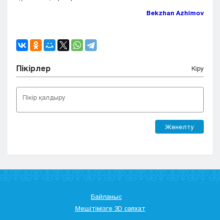
Bekzhan Azhimov
Пікірлер
Кіру
Жөнелту
Байланыс
Мешітімізге 3D саяхат