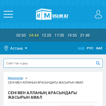
02:50
04:44
12:25
17:35
19:55
21:49
Астана
ҚАЗ
РУС
QAZ
Астана
Алматы
Актау
Актобе
Мақалалар
Атырау
СЕНІ МЕН АЛЛАНЫҢ АРАСЫНДАҒЫ ЖАСЫРЫН АМАЛ
Жезказган
СЕНІ МЕН АЛЛАНЫҢ АРАСЫНДАҒЫ
Караганда
ЖАСЫРЫН АМАЛ
Кокшетау
Костанай