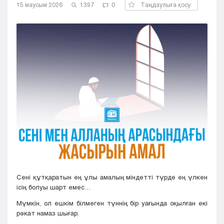
15 маусым 2026
1397
0
Таңдаулыға қосу
Кызылорда
Павлодар
Петропавловск
Семей
Талдыкорган
Тараз
Туркестан
Уральск
Усть-Каменогорск
Шымкент
Сені құтқаратын ең ұлы амалың міндетті түрде ең үлкен
ісің болуы шарт емес…
Мүмкін, ол ешкім білмеген түннің бір уағында оқылған екі
рәкат намаз шығар.