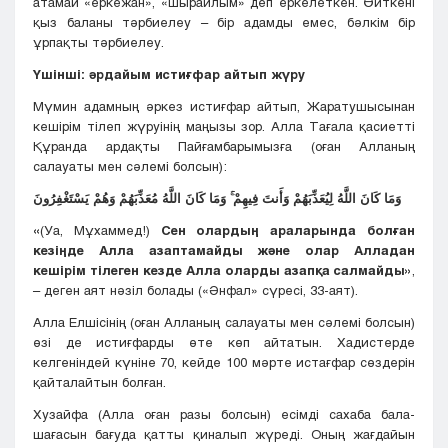
атамай «еркежан», «шырайлым» деп еркелеткен. Өйткені
қыз баланы тәрбиелеу – бір адамды емес, бәлкім бір
ұрпақты тәрбиелеу.
Үшінші: әрдайым истиғфар айтып жүру
Мүмин адамның әркез истиғфар айтып, Жаратушысынан
кешірім тілеп жүруінің маңызы зор. Алла Тағала қасиетті
Құранда ардақты Пайғамбарымызға (оған Алланың
салауаты мен сәлемі болсын):
وَمَا كَانَ اللَّهُ لِيُعَذِّبَهُمْ وَأَنتَ فِيهِمْ ۚ وَمَا كَانَ اللَّهُ مُعَذِّبَهُمْ وَهُمْ يَسْتَغْفِرُونَ
«
(Уа, Мұхаммед!)
Сен олардың араларында болған
кезіңде Алла азаптамайды және олар Алладан
кешірім тілеген кезде Алла оларды азапқа салмайды»
,
– деген аят нәзіл болады («Әнфал» сүресі, 33-аят).
Алла Елшісінің (оған Алланың салауаты мен сәлемі болсын)
өзі де истиғфарды өте көп айтатын. Хадистерде
келгеніндей күніне 70, кейде 100 мәрте истағфар сөздерін
қайталайтын болған.
Хузайфа (Алла оған разы болсын) есімді сахаба бала-
шағасын бағуда қатты қиналып жүреді. Оның жағдайын