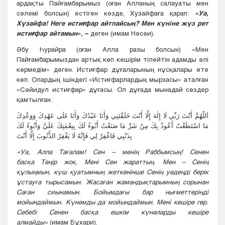
ардақты Пайғамбарымыз (оған Алланың салауаты мен
сәлемі болсын) естіген кезде, Хузайфаға қарап:
«Уа,
Хүзайфа! Неге истиғфар айтпайсың? Мен күніне жүз рет
истиғфар айтамын»
, –
деген (имам Нәсәи).
Әбу Һурайра (оған Алла разы болсын) «Мен
Пайғамбарымыздан артық көп кешірім тілейтін адамды әлі
көрмедім» деген. Истиғфар дұғаларының нұсқалары өте
көп. Олардың ішіндегі «Истиғфарлардың мырзасы» аталған
«Сәйидул истиғфар» дұғасы. Ол дұғада мынадай сөздер
қамтылған:
اَللّهُمَّ أَنْتَ رَبِّي لَا إِلٰهَ إِلَّا أَنْتَ خَلَقْتَنِي وَأَنَا عَبْدُكَ وَأَنَا عَلَى عَهْدِكَ وَوَعْدِكَ
مَا اسْتَطَعْتُ أَعُوذُ بِكَ مِنْ شَرِّ مَا صَنَعْتُ أَبُوءُ لَكَ بِنِعْمَتِكَ عَلَيَّ وَأَبُوءُ لَكَ
بِذَنْبِي فَاغْفِرْ لِي فَإِنَّهُ لَا يَغْفِرُ الذُّنُوبَ إِلَّا أَنْتَ
«Уа,
Алла Тағалам! Сен
–
менің Раббымсың! Сенен
басқа
Тәңір
жоқ. Мені Сен жараттың. Мен
–
Сенің
құлыңмын
,
күш қуатымның жеткенінше Сенің уәдең
ді
берік
ұстауға
тырысамын. Жасаған жамандықтарымның сорынан
Саған сиынамын. Бойымдағы бар нығметтеріңді
мойындаймын
.
К
үнәмд
ы
д
а
мойындаймын. Мені кешір
е гөр.
Себебі Сенен басқа ешкім күнәларды кешіре
алмайды»
(имам Бұхари).