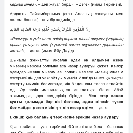
көркем мінез»
, – деп жауап берді», – деген (имам Термизи).
Ардақты Пайғамбарымыз (оған Алланың салауаты мен
сәлемі болсын) тағы бір хадисінде:
إِنَّ الُمُؤْمِنَ لَيُدْرِكُ بِحُسْنِ خُلُقِهِ دَرَجَة الصَّائِمِ القَائِمِ
«Расында мүмін адам өзінің көркем мінезі арқылы (үздіксіз)
ораза ұстаушы мен (түнімен) намаз оқушының дәрежесіне
жетеді»
, – деген (имам Әбу Дәуід).
Шынайы жәннатты аңсаған адам ең алдымен өзінің
мінезінің көркем болуына аса назар аударуы қажет. Кейбір
адамдар «Менің мінезім өзі солай» немесе «Менің мінезім
өзгермейді» деп уәж айтуы мүмкін. Алайда мінез-құлықты
өзгерту мүмкін болмағанда, дін бізден оны талап етпейтін
еді. Әр сөзін имандылықпен ұштастыра білген Абай
атамыздың қара сөздерінің бірінде:
«Мен егер закон
қуаты қолымда бар кісі болсам, адам мінезін түзеп
болмайды деген кісінің тілін кесер едім»
, – деген.
Екінші: қыз баланың тәрбиесіне ерекше назар аудару
Қыз тәрбиесі – ұлт тәрбиесі. Өйткені қыз бала – болашақ
ана. Сол себепті асыл дінімізде де қыз баланың тәрбиесіне