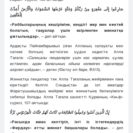
سَارِعُوا إِلَى مَغْفِرَةٍ مِنْ رَبِّكُمْ وَجَنَّةٍ عَرْضُهَا السَّمَوَاتُ وَالْأَرْضُ أُعِدَّتْ
لِلْمُتَّقِينَ
«Раббыларыңның кешіріміне, кеңдігі жер мен көктей
болатын, тақуалар үшін әзірленген жәннатқа
ұмтылыңдар»
, – деп айтқан.
Ардақты Пайғамбарымыз (оған Алланың салауаты мен
сәлемі болсын) жеткізген құдси хадисте Алла
Тағала:
«Салиқалы пенделерім үшін көз көрмеген, құлақ
естімеген, адам баласының ойына келмеген нәрселерді
әзірлеп қойдым»
, – деген (Фатху әл-бари, 8\515).
Жәннатқа пенделер тек Алла Тағаланың мейірімімен ғана
кіретіндігі белгілі. Сондықтан да ізгі амалдар
Жаратушымыздың мейірімі мен жәннатына бөленуімізге
себепші болады. Алла Тағала қасиетті Құранның «Кәһф»
сүресі, 107-аятында:
إِنَّ الَّذِينَ آمَنُوا وَعَمِلُوا الصَّالِحَاتِ كَانَتْ لَهُمْ جَنَّاتُ
الْفِرْدَوْسِ نُزُلًا
«Расында иман келтіріп, ізгі іс істегендердің
«Фирдаус» атты жәннат бақшалары болады»
, – деп