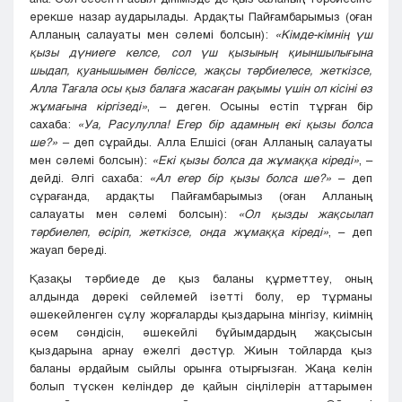
ерекше назар аударылады. Ардақты Пайғамбарымыз (оған
Алланың салауаты мен сәлемі болсын):
«Кімде-кімнің үш
қызы дүниеге келсе, сол үш қызының қиыншылығына
шыдап, қуанышымен бөліссе, жақсы тәрбиелесе, жеткізсе,
Алла Тағала осы қыз балаға жасаған рақымы үшін ол кісіні өз
жұмағына кіргізеді»
, – деген. Осыны естіп тұрған бір
сахаба:
«Уа, Расулулла! Егер бір адамның екі қызы болса
ше?» –
деп сұрайды. Алла Елшісі (оған Алланың салауаты
мен сәлемі болсын):
«Екі қызы болса да жұмаққа кіреді»
, –
дейді. Әлгі сахаба:
«Ал егер бір қызы болса ше?»
– деп
сұрағанда, ардақты Пайғамбарымыз (оған Алланың
салауаты мен сәлемі болсын):
«Ол қызды жақсылап
тәрбиелеп, өсіріп, жеткізсе, онда жұмаққа кіреді»
, – деп
жауап береді.
Қазақы тәрбиеде де қыз баланы құрметтеу, оның
алдында дөрекі сөйлемей ізетті болу, ер тұрманы
әшекейленген сұлу жорғаларды қыздарына мінгізу, киімнің
әсем сәндісін, әшекейлі бұйымдардың жақсысын
қыздарына арнау ежелгі дәстүр. Жиын тойларда қыз
баланы әрдайым сыйлы орынға отырғызған. Жаңа келін
болып түскен келіндер де қайын сіңлілерін аттарымен