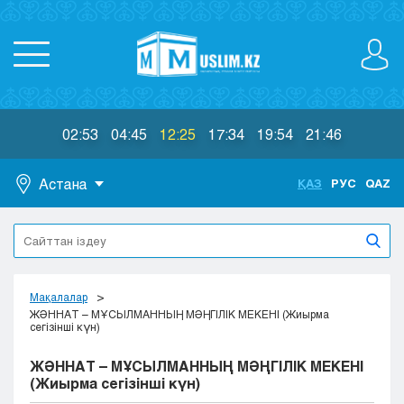
02:53
04:45
12:25
17:34
19:54
21:46
Астана
ҚАЗ
РУС
QAZ
Астана
Алматы
Актау
Актобе
Мақалалар
Атырау
ЖӘННАТ – МҰСЫЛМАННЫҢ МӘҢГІЛІК МЕКЕНІ (Жиырма
сегізінші күн)
Жезказган
Караганда
ЖӘННАТ – МҰСЫЛМАННЫҢ МӘҢГІЛІК МЕКЕНІ
Кокшетау
(Жиырма сегізінші күн)
Костанай