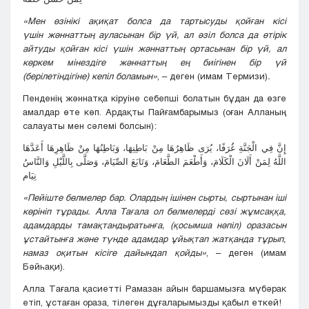
«
Мен өзінік
і
ақиқат
болса да тартысуды қойған кісі
үшін
ж
әнн
а
тт
ы
ң ауласынан бір үй, ал әзіл болса да өтірік
айтуды қойған кісі үшін
ж
әнн
а
тт
ы
ң ортасынан бір үй, ал
көркем мінездіге
ж
әнн
а
тт
ы
ң ең биігінен бір үй
(берілетіндігіне) кепіл боламын
»
, – деген (имам Термизи)
.
Пенденің жәннатқа кіруіне себепші болатын бұдан да өзге
амалдар өте көп. Ардақты Пайғамбарымыз (оған Алланың
салауаты мен сәлемі болсын):
إِنَّ فِي الْجَنَّةِ غُرَفًا، يُرَى ظَاهِرُهَا مِنْ بَاطِنِهَا، وَبَاطِنُهَا مِنْ ظَاهِرِهَا أَعَدَّهَا
اللَّهُ لِمَنْ أَلَانَ الْكَلَامَ، وَأَطْعَمَ الطَّعَامَ، وَتَابَعَ الصِّيَامَ، وَصَلَّى بِاللَّيْلِ وَالنَّاسُ
نِيَام
«Пейіште бөлмелер бар. Олардың ішінен сырты, сыртынан іші
көрініп тұрады. Алла Тағала ол бөлмелерді сөзі жұмсаққа,
адамдарды тамақтандыратынға, (қосымша нәпіл) оразасын
ұстайтынға және түнде адамдар ұйықтап жатқанда тұрып,
намаз оқитын кісіге дайындап қойды»
, – деген (имам
Бәйһақи).
Алла Тағала қасиетті Рамазан айын баршамызға мүбәрак
етіп, ұстаған ораза, тілеген дұғаларымызды қабыл еткей!