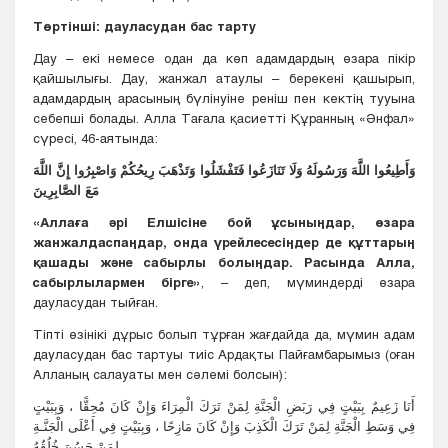
Төртінші: дауласудан бас тарту
Дау – екі немесе одан да көп адамдардың өзара пікір
қайшылығы. Дау, жанжал атаулы – берекені қашырып,
адамдардың арасының бүлінуіне реніш пен кектің тууына
себепші болады. Алла Тағала қасиетті Құранның «Әнфал»
сүресі, 46-аятында:
وَأَطِيعُوا اللَّهَ وَرَسُولَهُ وَلَا تَنَازَعُوا فَتَفْشَلُوا وَتَذْهَبَ رِيحُكُمْ وَاصْبِرُوا إِنَّ اللَّهَ
مَعَ الصَّابِرِينَ
«Аллаға әрі Елшісіне бой ұсыныңдар, өзара
жанжалдаспаңдар, онда үрейлесесіңдер де құттарың
қашады және сабырлы болыңдар. Расында Алла,
сабырлылармен бірге»
, – деп, мүминдерді өзара
дауласудан тыйған.
Тіпті өзінікі дұрыс болып тұрған жағдайда да, мүмин адам
дауласудан бас тартуы тиіс Ардақты Пайғамбарымыз (оған
Алланың салауаты мен сәлемі болсын):
أَنَا زَعِيمٌ بِبَيْتٍ فِي رَبَضِ الْجَنَّةِ لِمَنْ تَرَكَ الْمِرَاءَ وَإِنْ كَانَ مُحِقًّا ، وَبِبَيْتٍ
فِي وَسَطِ الْجَنَّةِ لِمَنْ تَرَكَ الْكَذِبَ وَإِنْ كَانَ مَازِحًا ، وَبِبَيْتٍ فِي أَعْلَى الْجَنَّـةِ
لِمَنْ حَسُنَ خُلُقُهُ