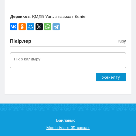
Дереккөз
: ҚМДБ Уағыз-насихат бөлімі
Пікірлер
Кіру
Жөнелту
Байланыс
Мешітімізге 3D саяхат