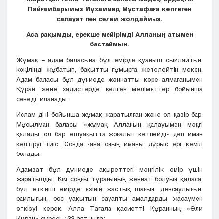
Пайғамбарымыз Мұхаммед Мұстафаға көптеген
салауат пен сәлем жолдаймыз.
Аса рақымды, ерекше мейірімді Алланың атымен
бастаймын.
Жұмақ – адам баласына бұл өмірде қуаныш сыйлайтын,
көңіліңді жұбатып, бақытты ғұмырға жетелейтін мекен.
Адам баласы бұл дүниеде жәннатты көре алмағанымен
Құран және хадистерде келген мәліметтер бойынша
сенеді, иланады.
Ислам діні бойынша жұмақ жаратылған және ол қазір бар.
Мұсылман баласы «жұмақ Алланың қалауымен мәңгі
қалады, ол бар, ешуақытта жоғалып кетпейді» деп иман
келтіруі тиіс. Сонда ғана оның иманы дұрыс әрі кәміл
болады.
Адамзат бұл дүниеде ақыреттегі мәңгілік өмір үшін
жаратылды. Кім соңғы тұрағының жәннат болуын қаласа,
бұл өткінші өмірде өзінің жастық шағын, денсаулығын,
байлығын, бос уақытын сауапты амалдарды жасаумен
өткізуі керек. Алла Тағала қасиетті Құранның «Әли
Имран» сүресі, 133-аятында: