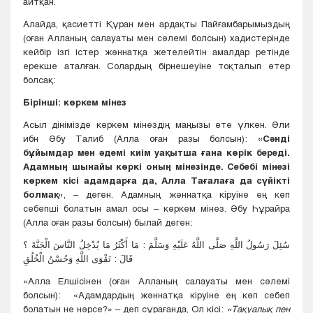
айтқан.
Алайда, қасиетті Құран мен ардақты Пайғамбарымыздың
(оған Алланың салауаты мен сәлемі болсын) хадистерінде
кейбір ізгі істер жәннатқа жетелейтін амалдар ретінде
ерекше аталған. Солардың бірнешеуіне тоқталып өтер
болсақ:
Бірінші: көркем мінез
Асыл дінімізде көркем мінездің маңызы өте үлкен. Әли
ибн Әбу Талиб (Алла оған разы болсын):
«Сәнді
бұйымдар мен әдемі киім уақытша ғана көрік береді.
Адамның шынайы көркі оның мінезінде. Себебі мінезі
көркем кісі адамдарға да, Алла Тағалаға да сүйікті
болмақ»
, – деген. Адамның жәннатқа кіруіне ең көп
себепші болатын амал осы – көркем мінез. Әбу Һұрайра
(Алла оған разы болсын) былай деген:
سُئِلَ رَسُولُ اللَّهِ صَلَّى اللَّهُ عَلَيْهِ وَسَلَّمَ : مَا أَكْثَرُ مَا يُدْخِلُ النَّاسَ الْجَنَّةَ ؟
قَالَ : تَقْوَى اللَّهِ وَحُسْنُ الْخُلُقِ
«Алла Елшісінен (оған Алланың салауаты мен сәлемі
болсын): «Адамдардың жәннатқа кіруіне ең көп себеп
болатын не нәрсе?» – деп сұрағанда, Ол кісі:
«Тақуалық пен