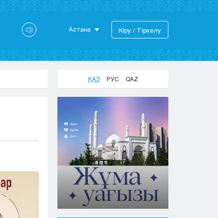
Астана
Кіру / Тіркелу
Астана
Алматы
Актау
ҚАЗ
РУС
QAZ
Актобе
Атырау
Жезказган
Караганда
Кокшетау
Костанай
Кызылорда
Павлодар
Петропавловск
Семей
Талдыкорган