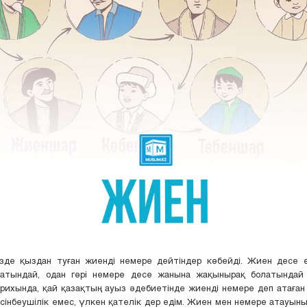
зде қыздан туған жиенді немере дейтіндер көбейді. Жиен десе ө
алатындай, одан гөрі немере десе жанына жақынырақ болатындай 
рихында, қай қазақтың ауыз әдебиетінде жиенді немере деп атаған 
інбеушілік емес, үлкен қателік дер едім. Жиен мен немере атауының 