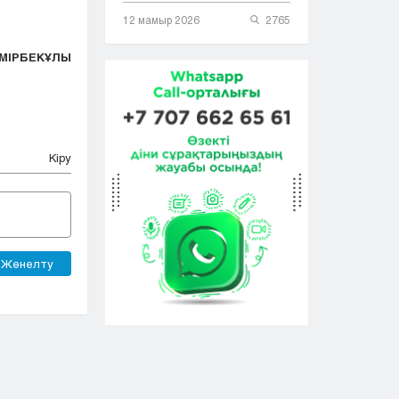
12 мамыр 2026
2765
ЕМІРБЕКҰЛЫ
Кіру
Жөнелту