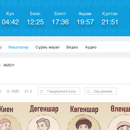
Күн
Бесін
Екінті
Ақшам
Құптан
04:42
12:25
17:36
19:57
21:51
р
Мақалалар
Сұрақ-жауап
Видео
Аудио
ЖИЕН
5
5981
0
Таңдаулыға қосу
Оқу режимі