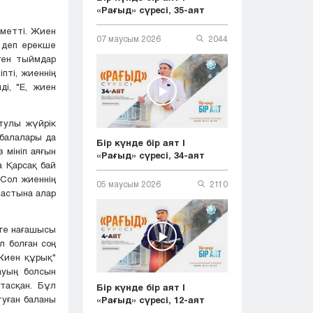
«Рағыд» сүресі, 35-аят
рметті. Жиен
07 маусым 2026
2044
" деп ерекше
ген тыймдар
пті, жиеннің
ді, "E, жиен
йтулы жүйрік
 балалары да
Бір күнде бір аят |
 мініп аяғын
«Рағыд» сүресі, 34-аят
а Қарсақ бай
 Сол жиеннің
05 маусым 2026
2110
 астына алар
іге нағашысы
л болған соң
Жиен құрық"
ауың болсын
тасқан. Бұл
Бір күнде бір аят |
туған баланы
«Рағыд» сүресі, 12-аят