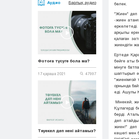
Аудио
Барлық аудио
бөлек.
"Жиен" деп 
-жиен атанғ
еркелетеді
арқылы ерек
қалаған зат
жиендігін жа
Ертеде Қарс
бәйге аты б
Фотоға түсуге бола ма?
мінуге батп
шаптырып әк
17 қараша 2021
47997
"жиенімғой 
орнында бай
еді. Ашулы Қ
Мінекей, жи
Құлагерді б
берді. Ата
деп атайды
жиен!" деп
Тәуекел деп нені айтамыз?
кешегі мен 
"ЖИЕН" деге