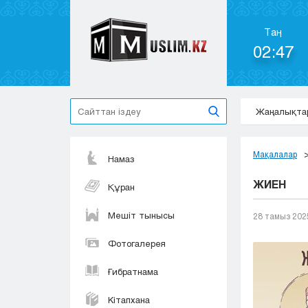
Таң
02:47
Жаңалықта
Мақалалар
Намаз
ЖИЕН
Құран
Мешіт тынысы
28 тамыз 202
Фотогалерея
Ғибратнама
Кітапхана