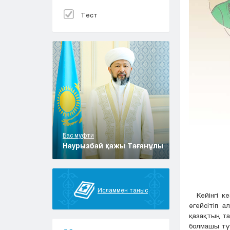
Тест
Бас муфти
Наурызбай қажы Тағанұлы
Исламмен таныс
Кейінгі ке
өгейсітіп 
қазақтың та
болмашы түс