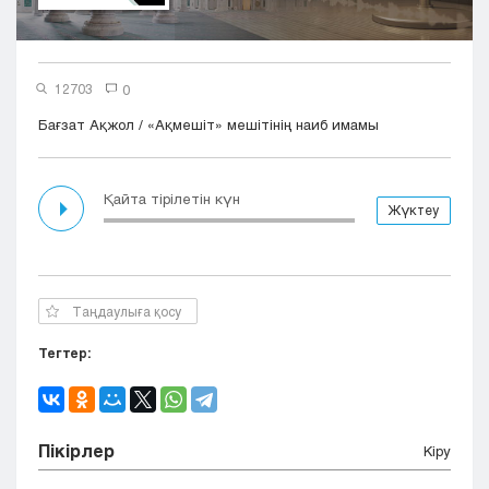
Кызылорда
Павлодар
Петропавловск
12703
0
Семей
Бағзат Ақжол / «Ақмешіт» мешітінің наиб имамы
Талдыкорган
Тараз
Туркестан
Қайта тірілетін күн
Уральск
Жүктеу
Усть-Каменогорск
Шымкент
Таңдаулыға қосу
Тегтер:
Пікірлер
Кіру