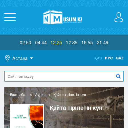
02:50
04:44
12:25
17:35
19:55
21:49
Астана
ҚАЗ
РУС
QAZ
Астана
Алматы
Актау
Актобе
Басты бет
Аудио
Қайта тірілетін күн
Атырау
Жезказган
Қайта тірілетін күн
Караганда
Кокшетау
Костанай