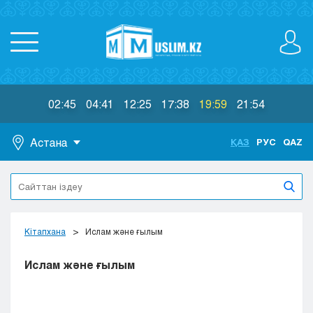
02:45
04:41
12:25
17:38
19:59
21:54
Астана
ҚАЗ
РУС
QAZ
Астана
Алматы
Актау
Актобе
Кітапхана
Ислам және ғылым
Атырау
Жезказган
Ислам және ғылым
Караганда
Кокшетау
Костанай