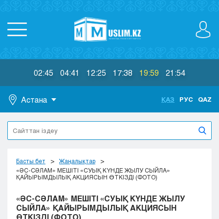
02:45
04:41
12:25
17:38
19:59
21:54
Астана
ҚАЗ
РУС
QAZ
Астана
Алматы
Актау
Актобе
Басты бет
Жаңалықтар
Атырау
«ӘС-СӘЛАМ» МЕШІТІ «СУЫҚ КҮНДЕ ЖЫЛУ СЫЙЛА»
ҚАЙЫРЫМДЫЛЫҚ АКЦИЯСЫН ӨТКІЗДІ (ФОТО)
Жезказган
Караганда
«ӘС-СӘЛАМ» МЕШІТІ «СУЫҚ КҮНДЕ ЖЫЛУ
Кокшетау
СЫЙЛА» ҚАЙЫРЫМДЫЛЫҚ АКЦИЯСЫН
ӨТКІЗДІ (ФОТО)
Костанай