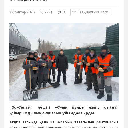
Кызылорда
22 қаңтар 2026
Павлодар
2731
0
Таңдаулыға қосу
Петропавловск
Семей
Талдыкорган
Тараз
Туркестан
Уральск
Усть-Каменогорск
Шымкент
«Әс-Сәлам» мешіті «Суық күнде жылу сыйла»
қайырымдылық акциясын ұйымдастырды.
Акция аясында қала көшелерінің тазалығын қамтамасыз
етіп жүрген еңбек адамдарына арнап түскі ас пен ыстық