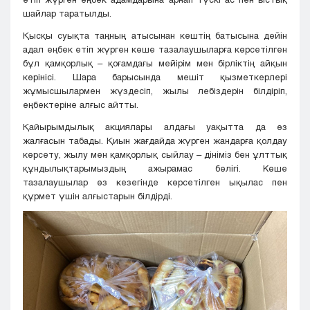
шайлар таратылды.
Қысқы суықта таңның атысынан кештің батысына дейін
адал еңбек етіп жүрген көше тазалаушыларға көрсетілген
бұл қамқорлық – қоғамдағы мейірім мен бірліктің айқын
көрінісі. Шара барысында мешіт қызметкерлері
жұмысшылармен жүздесіп, жылы лебіздерін білдіріп,
еңбектеріне алғыс айтты.
Қайырымдылық акциялары алдағы уақытта да өз
жалғасын табады. Қиын жағдайда жүрген жандарға қолдау
көрсету, жылу мен қамқорлық сыйлау – дініміз бен ұлттық
құндылықтарымыздың ажырамас бөлігі. Көше
тазалаушылар өз кезегінде көрсетілген ықылас пен
құрмет үшін алғыстарын білдірді.