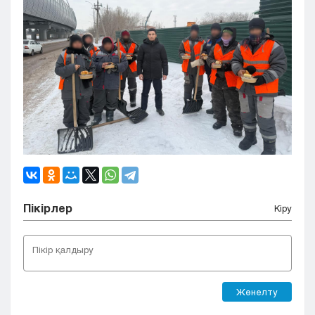
Пікірлер
Кіру
Жөнелту