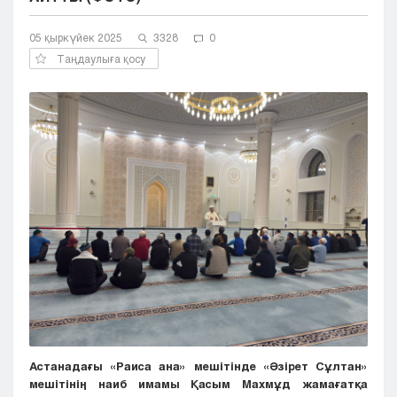
Кызылорда
05 қыркүйек 2025
Павлодар
3328
0
Петропавловск
Таңдаулыға қосу
Семей
Талдыкорган
Тараз
Туркестан
Уральск
Усть-Каменогорск
Шымкент
Астанадағы «Раиса ана» мешітінде «Әзірет Сұлтан»
мешітінің наиб имамы Қасым Махмұд жамағатқа