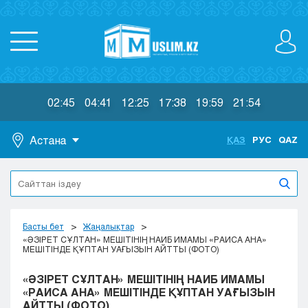
02:45
04:41
12:25
17:38
19:59
21:54
Астана
ҚАЗ
РУС
QAZ
Астана
Алматы
Актау
Актобе
Басты бет
Жаңалықтар
Атырау
«ӘЗІРЕТ СҰЛТАН» МЕШІТІНІҢ НАИБ ИМАМЫ «РАИСА АНА»
МЕШІТІНДЕ ҚҰПТАН УАҒЫЗЫН АЙТТЫ (ФОТО)
Жезказган
Караганда
«ӘЗІРЕТ СҰЛТАН» МЕШІТІНІҢ НАИБ ИМАМЫ
Кокшетау
«РАИСА АНА» МЕШІТІНДЕ ҚҰПТАН УАҒЫЗЫН
АЙТТЫ (ФОТО)
Костанай