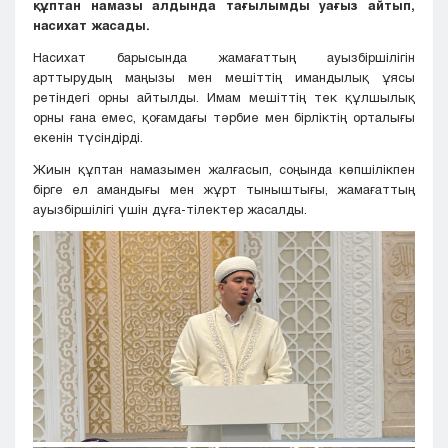
құптан намазы алдында тағылымды уағыз айтып,
насихат жасады.
Насихат барысында жамағаттың ауызбіршілігін
арттырудың маңызы мен мешіттің имандылық ұясы
ретіндегі орны айтылды. Имам мешіттің тек құлшылық
орны ғана емес, қоғамдағы тәрбие мен бірліктің орталығы
екенін түсіндірді.
Жиын құптан намазымен жалғасып, соңында көпшілікпен
бірге ел амандығы мен жұрт тыныштығы, жамағаттың
ауызбіршілігі үшін дұға-тілектер жасалды.