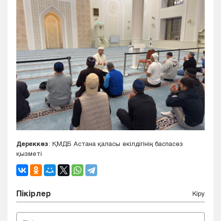
Дереккөз
: ҚМДБ Астана қаласы өкілдігінің баспасөз
қызметі
Пікірлер
Кіру