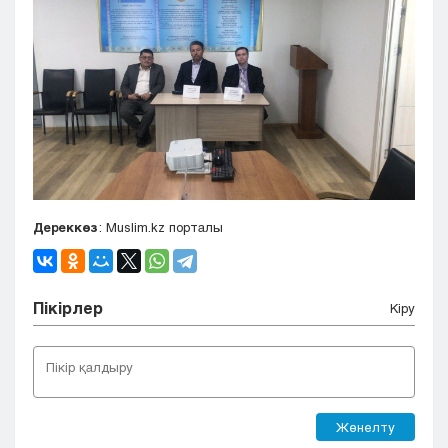
Дереккөз
: Muslim.kz порталы
Пікірлер
Кіру
Жөнелту