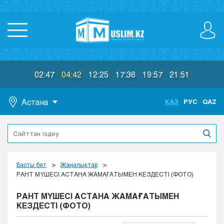
02:47
04:42
12:25
17:36
19:57
21:51
Астана
ҚАЗ
РУС
QAZ
Астана
Алматы
Актау
Актобе
Басты бет
Жаңалықтар
Атырау
РАНТ МҮШЕСІ АСТАНА ЖАМАҒАТЫМЕН КЕЗДЕСТІ (ФОТО)
Жезказган
РАНТ МҮШЕСІ АСТАНА ЖАМАҒАТЫМЕН
Караганда
КЕЗДЕСТІ (ФОТО)
Кокшетау
Костанай