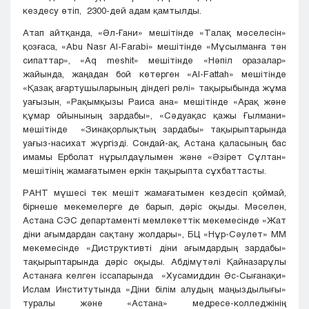
кездесу өтіп, 2300-дей адам қамтылды.
Атап айтқанда, «Әл-Ғани» мешітінде «Талақ мәселесін»
қозғаса, «Abu Nasr Al-Farabi» мешітінде «Мұсылманға тән
сипаттар», «Aq meshit» мешітінде «Нәпіл оразалар»
жайында, жаңадан бой көтерген «Al-Fattah» мешітінде
«Қазақ ағартушыларының діндегі рөлі» тақырыбында жұма
уағызын, «Рақымқызы Раиса ана» мешітінде «Арақ және
құмар ойынының зардабы», «Сәдуақас қажы Ғылмани»
мешітінде «Зинақорлықтың зардабы» тақырыптарында
уағыз-насихат жүргізді. Сондай-ақ, Астана қаласының бас
имамы Ерболат нұрылдаұлымен және «Әзірет Сұлтан»
мешітінің жамағатымен еркін тақырыпта сұхбаттасты.
РАНТ мүшесі тек мешіт жамағатымен кездесіп қоймай,
бірнеше мекемелерге де барып, дәріс оқыды. Мәселен,
Астана СЭС департаментi мемлекеттiк мекемесінде «Жат
дiни ағымдардан сақтану жолдары», БЦ «Нұр-Сәулет» ММ
мекемесінде «Диструктивті діни ағымдардың зардабы»
тақырыптарында дәріс оқыды. Абдiмүтәлi Қайназарұлы
Астанаға келген іссапарында «Хусамиддин Әс-Сығанақи»
Ислам Институтында «Діни білім алудың маңыздылығы»
туралы және «Астана» медресе-колледжінің