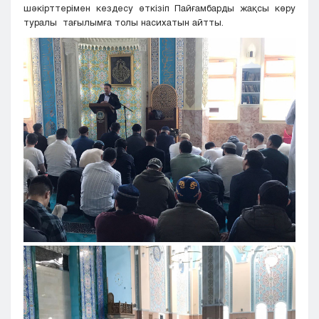
шәкірттерімен кездесу өткізіп Пайғамбарды жақсы көру
туралы тағылымға толы насихатын айтты.