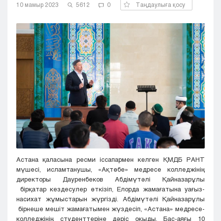
10 мамыр 2023
5612
0
Таңдаулыға қосу
Кызылорда
Павлодар
Петропавловск
Семей
Талдыкорган
Тараз
Туркестан
Уральск
Усть-Каменогорск
Шымкент
Астана қаласына ресми іссапармен келген ҚМДБ РАНТ
мүшесі, исламтанушы, «Ақтөбе» медресе колледжінің
директоры Дауренбеков Абдімүтәлі Қайназарұлы
бірқатар кездесулер өткізіп, Елорда жамағатына уағыз-
насихат жұмыстарын жүргізді. Абдімүтәлі Қайназарұлы
бірнеше мешіт жамағатымен жүздесіп, «Астана» медресе-
колледжінің студенттеріне дәріс оқыды. Бас-аяғы 10