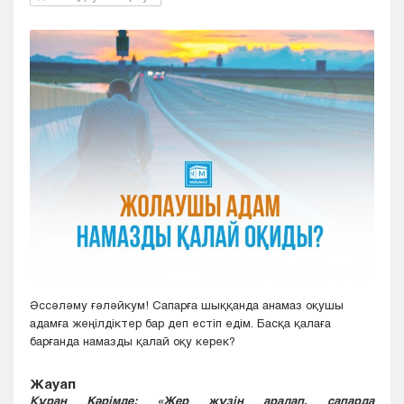
Кызылорда
Павлодар
Петропавловск
Семей
Талдыкорган
Тараз
Туркестан
Уральск
Усть-Каменогорск
Шымкент
Әссәләму ғәләйкум! Сапарға шыққанда анамаз оқушы
адамға жеңілдіктер бар деп естіп едім. Басқа қалаға
барғанда намазды қалай оқу керек?
Жауап
Құран Кәрімде: «Жер жүзін аралап, сапарда