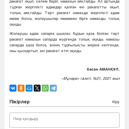
ракағат оқып, сәлем беріп, намазын аяқтайды. Ал артында
тұрған жергілікті адамдар қалған екі ракағатты оқып,
толық аяқтайды. Төрт ракағат намазда жергілікті адам
имам болса, жолаушылар имаммен бірге намазды толық
оқиды.
Жолаушы адам сапарға шықпас бұрын қаза болған төрт
ракағат намазын сапарда жүргенде толық оқиды, намазы
сапарда қаза болса, өзінің тұрғылықты жеріне келгенде,
оны қысқартып, екі ракағат етіп оқиды.
Хасан АМАНҚҰЛ,
«Мұнара» газеті, №21, 2021 жыл
Пікірлер
Кіру