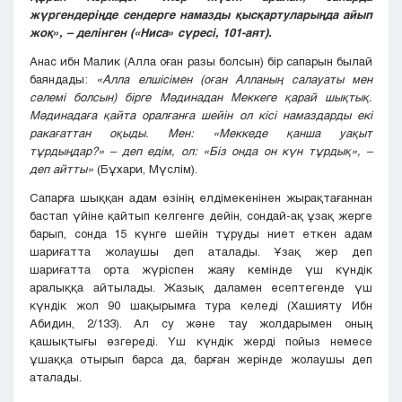
жүргендеріңде сендерге намазды қысқартуларыңда айып
жоқ», – делінген («Ниса» сүресі, 101-аят).
Анас ибн Малик (Алла оған разы болсын) бір сапарын былай
баяндады:
«Алла елшісімен (оған Алланың салауаты мен
сәлемі болсын) бірге Мәдинадан Меккеге қарай шықтық.
Мәдинадаға қайта оралғанға шейін ол кісі намаздарды екі
ракағаттан оқыды. Мен: «Меккеде қанша уақыт
тұрдыңдар?» – деп едім, ол: «Біз онда он күн тұрдық», –
деп айтты»
(Бұхари, Мүслім).
Сапарға шыққан адам өзінің елдімекенінен жырақтағаннан
бастап үйіне қайтып келгенге дейін, сондай-ақ ұзақ жерге
барып, сонда 15 күнге шейін тұруды ниет еткен адам
шариғатта жолаушы деп аталады. Ұзақ жер деп
шариғатта орта жүріспен жаяу кемінде үш күндік
аралыққа айтылады. Жазық даламен есептегенде үш
күндік жол 90 шақырымға тура келеді (Хашияту Ибн
Абидин, 2/133). Ал су және тау жолдарымен оның
қашықтығы өзгереді. Үш күндік жерді пойыз немесе
ұшаққа отырып барса да, барған жерінде жолаушы деп
аталады.