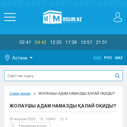
02:47
04:42
12:25
17:36
19:57
21:51
Астана
ҚАЗ
РУС
QAZ
Астана
Алматы
Актау
Актобе
Сұрақ жауап
ЖОЛАУШЫ АДАМ НАМАЗДЫ ҚАЛАЙ ОҚИДЫ?
Атырау
ЖОЛАУШЫ АДАМ НАМАЗДЫ ҚАЛАЙ ОҚИДЫ?
Жезказган
Караганда
Кокшетау
05 маусым 2023
10640
0
Костанай
Таңдаулыға қосу