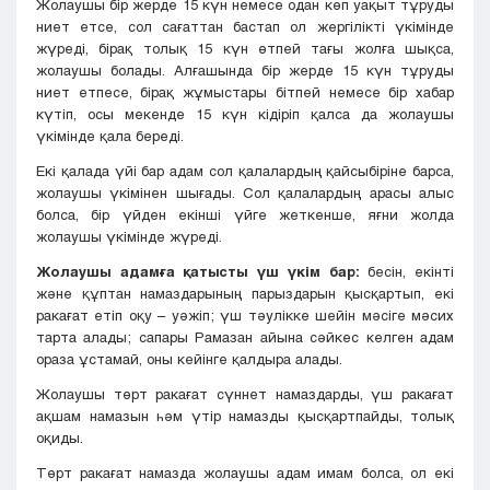
Жолаушы бір жерде 15 күн немесе одан көп уақыт тұруды
ниет етсе, сол сағаттан бастап ол жергілікті үкімінде
жүреді, бірақ толық 15 күн өтпей тағы жолға шықса,
жолаушы болады. Алғашында бір жерде 15 күн тұруды
ниет етпесе, бірақ жұмыстары бітпей немесе бір хабар
күтіп, осы мекенде 15 күн кідіріп қалса да жолаушы
үкімінде қала береді.
Екі қалада үйі бар адам сол қалалардың қайсыбіріне барса,
жолаушы үкімінен шығады. Сол қалалардың арасы алыс
болса, бір үйден екінші үйге жеткенше, яғни жолда
жолаушы үкімінде жүреді.
Жолаушы адамға қатысты үш үкім бар:
бесін, екінті
және құптан намаздарының парыздарын қысқартып, екі
ракағат етіп оқу – уәжіп; үш тәулікке шейін мәсіге мәсих
тарта алады; сапары Рамазан айына сәйкес келген адам
ораза ұстамай, оны кейінге қалдыра алады.
Жолаушы төрт ракағат сүннет намаздарды, үш ракағат
ақшам намазын һәм үтір намазды қысқартпайды, толық
оқиды.
Төрт ракағат намазда жолаушы адам имам болса, ол екі