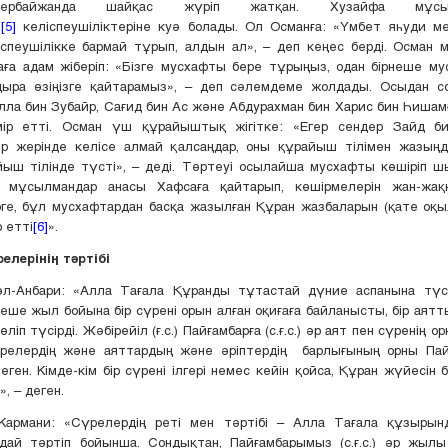
рбайжанда шайқас жүріп жатқан. Хузайфа мұсыл
ы
[5]
келіспеушіліктеріне куә болады. Ол Османға: «Үмбет яһуди ме
спеушілікке бармай тұрып, алдын ал», – деп кеңес берді. Осман
ға адам жіберіп: «Бізге мусхафты бере тұрыңыз, одан бірнеше му
ңыра өзіңізге қайтарамыз», – деп сәлемдеме жолдады. Осыдан с
лла бин Зубайр, Сағид бин Ас және Абдурахман бин Харис бин Һиша
мір етті. Осман үш құрайыштық жігітке: «Егер сендер Зайд б
ір жерінде келісе алмай қалсаңдар, оны құрайыш тілімен жазыңда
ыш тілінде түсті», – деді. Төртеуі осылайша мусхафты көшіріп 
 мұсылмандар анасы Хафсаға қайтарып, көшірмелерін жан-жақ
ге, бұл мусхафтардан басқа жазылған Құран жазбаларын (қате оқ
 етті
[6]
».
релерінің тәртібі
әл-Анбари: «Алла Тағала Құранды тұтастай дүние аспанына түсі
еше жыл бойына бір сүрені орын алған оқиғаға байланысты, бір аят
өліп түсірді. Жәбірейіл (ғ.с.) Пайғамбарға (с.ғ.с.) әр аят пен сүренің о
релердің және аяттардың және әріптердің барлығының орны Па
гілеген. Кімде-кім бір сүрені ілгері немес кейін қойса, Құран жүйесін
», – деген.
 Кармани: «Сүрелердің реті мен тәртібі – Алла Тағала құзырын
дай тәртіп бойынша. Сондықтан, Пайғамбарымыз (с.ғ.с.) әр жылы 