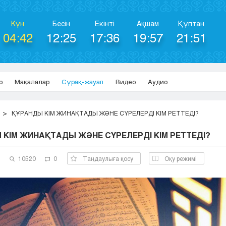
Күн
Бесін
Екінті
Ақшам
Құптан
04:42
12:25
17:36
19:57
21:51
р
Мақалалар
Сұрақ-жауап
Видео
Аудио
ҚҰРАНДЫ КІМ ЖИНАҚТАДЫ ЖӘНЕ СҮРЕЛЕРДІ КІМ РЕТТЕДІ?
 КІМ ЖИНАҚТАДЫ ЖӘНЕ СҮРЕЛЕРДІ КІМ РЕТТЕДІ?
3
10520
0
Таңдаулыға қосу
Оқу режимі