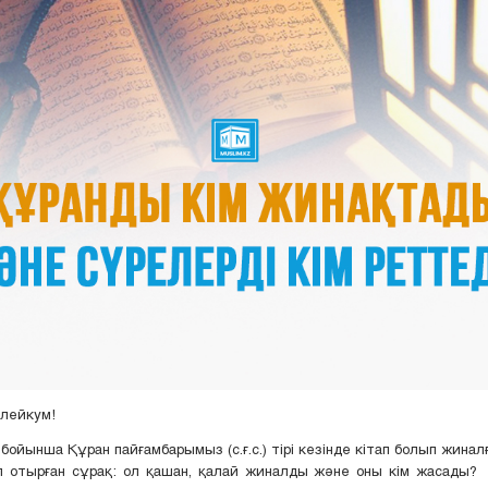
алейкум!
 бойынша Құран пайғамбарымыз (с.ғ.с.) тірі кезінде кітап болып жинал
 отырған сұрақ: ол қашан, қалай жиналды және оны кім жасады? 