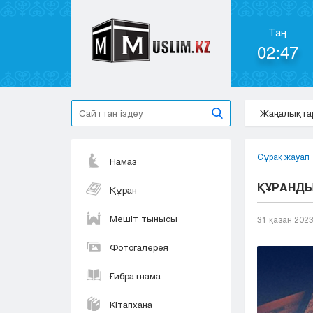
Таң
02:47
Жаңалықта
Сұрақ жауап
Намаз
ҚҰРАНДЫ
Құран
Мешіт тынысы
31 қазан 202
Фотогалерея
Ғибратнама
Кітапхана