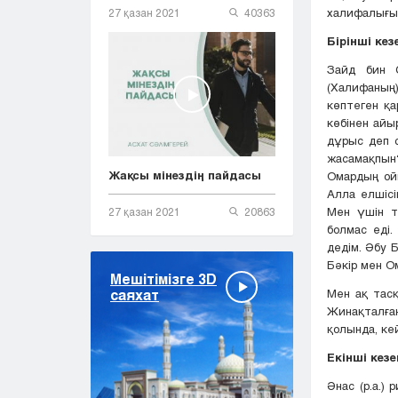
халифалығы
27 қазан 2021
40363
Бірінші кез
Зайд бин С
(Халифаның)
көптеген қ
көбінен айы
дұрыс деп с
жасамақпын?
Жақсы мінездің пайдасы
Омардың ойы
Алла елшісі
Мен үшін т
27 қазан 2021
20863
болмас еді.
дедім. Әбу Б
Бәкір мен О
Мешітімізге 3D
Мен ақ тас
саяхат
Жинақталға
қолында, ке
Екінші кезе
Әнас (р.а.)