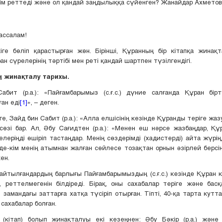
ім реттеді және ол қандай заңдылыққа сүйенген? Жанайдар Ахметов
ассалам!
ге бөліп қарастырған жөн. Бірінші, Құранның бір кітапқа жинақ
ран сүрелерінің тәртібі мен реті қандай шартпен түзілгендігі.
ң жинақталу тарихы.
абит (р.а.): «Пайғамбарымыз (с.ғ.с.) дүние салғанда Құран бір
ан еді
[1]
», – деген.
е, Зайд бин Сабит (р.а.): «Алла елшісінің кезінде Құранды теріге жа
сөзі бар. Ал, Әбу Сағидтен (р.а.): «Менен еш нәрсе жазбаңдар, Құ
елеріңді өшіріп тастаңдар. Менің сөздерімді (хадистерді) айта жүрі
мде-кім менің атымнан жалған сөйлесе тозақтан орнын әзірлей берсі
ен.
айтылғандардың барлығы Пайғамбарымыздың (с.ғ.с.) кезінде Құран к
 реттелмегенін білдіреді. Бірақ, оны сахабалар теріге және бас
 замандағы заттарға хатқа түсіріп отырған. Тіпті, 40-қа тарта кутта
сахабалар болған.
(кітап) болып жинақталуы екі кезеңнен: Әбу Бәкір (р.а.) және 