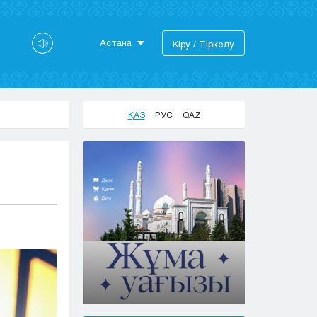
Астана
Кіру / Тіркелу
Астана
Алматы
Актау
ҚАЗ
РУС
QAZ
Актобе
Атырау
Жезказган
Караганда
Кокшетау
Костанай
Кызылорда
Павлодар
Петропавловск
Семей
Талдыкорган