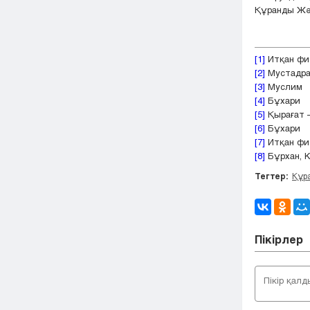
Құранды Жәб
[1]
Итқан фи 
[2]
Мустадра
[3]
Муслим
[4]
Бұхари
[5]
Қырағат –
[6]
Бұхари
[7]
Итқан фи 
[8]
Бұрхан, 
Тегтер:
Құр
Пікірлер