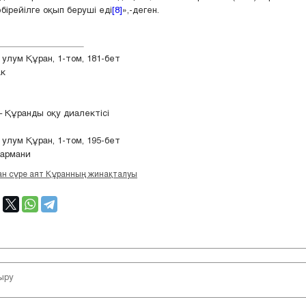
ірейілге оқып беруші еді
[8]
»,-деген.
улум Құран, 1-том, 181-бет
к
 Құранды оқу диалектісі
улум Құран, 1-том, 195-бет
Кармани
ан сүре аят Құранның жинақталуы