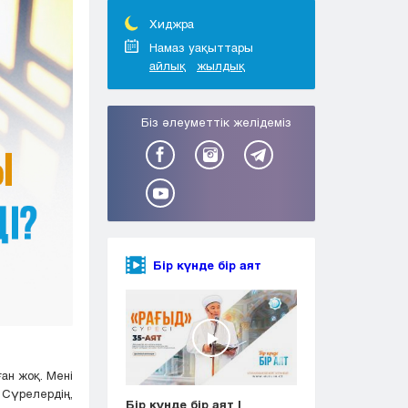
Тараз
Туркестан
Хиджра
Уральск
Намаз уақыттары
айлық
жылдық
Усть-Каменогорск
Шымкент
Біз әлеуметтік желідеміз
Бір күнде бір аят
ған жоқ. Мені
Сүрелердің,
Бір күнде бір аят |