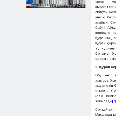
және Азе
қырағаттағ
сияқты келі
анасы Хафса
алайық. Со
Сабит, Абду
көшіруге ә
Құранның б
Құран құрай
түпнұсқаны
Сонымен бір
өртеуге әмір
2. Құран сү
Әбу Бәкір 
жиырма бірн
жауап етіп б
отырды. Сү
(с.ғ.с.) бел
табылады
[7]
Сондай-ақ,
Махфуздағы