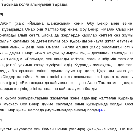
 тұсында қолға алынуынан тұрады.
ең
абит (р.а.): «Йамама шайқасынан кейін Әбу Бәкір мені өзін
 құзырында Омар бин Хаттаб бар екен. Әбу Бәкір: «Маған Омар ке
ариларды алып кетті. Басқа да жерлерде қарилар көптеп көз жұмы
рылып қаламыз ба деген қаупім бар. Құранды жинауға (кітап етуге) әм
анаймын», – деді. Мен Омарға: «Алла елшісі (с.ғ.с.) жасамаған істі
» – дедім. Омар: «Бұл жақсы, қайырлы іс», – дегенінен танбады. 
н түсіндім. «Расында, сен ақылды жігітсің, саған ешбір мін таға а
нің (с.ғ.с.) уахиын хатқа түсіруші едің. Құранды жинақта», – деп тап
ауды бір орыннан екінші орынға ауыстыр десе, Құранды жина де
 «Сіздер қалайша Алла елшісі (с.ғ.с.) жасамаған істі қолға алмақш
әкір (р.а.): «Бұл жақсы да қайырлы іс», – деп Алла Тағала менің жүр
мардың көңіліндегіні қалағанша қайталаумен болды.
қа, құрма жапырақтарына жазылған және адамдар жаттаған Құранды
н мусхаф Әбу Бәкір дүние салғанда оның құзырында болды. Со
йін Омар қызы Хафсада (мұсылмандар анасы) болды
[4]
».
ң
 риуаты: «Хузайфа бин Йаман Осман (халифа) құзырына келді. Ол ш