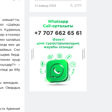
12 мамыр 2026
2777
е шақыртты.
ліп: «Шайқас
п, Құранның
ір еткеніңіз
 мен қалайша
Сонда мен де
лмаймыз. Сен
сырма берді.
геннен ауыр
ысыздар?!» –
егімді де Әбу
 жинадым...
сын Омардың
ақта Армения