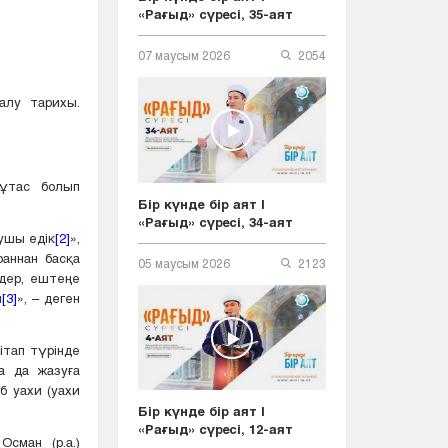
«Рағыд» сүресі, 35-аят
07 маусым 2026
2054
талу тарихы.
тұтас болып
Бір күнде бір аят |
«Рағыд» сүресі, 34-аят
зушы едік
[2]
»,
раннан басқа
05 маусым 2026
2123
ңдер, ештеңе
н
[3]
», – деген
ітап түрінде
қа да жазуға
б уахи (уахи
Бір күнде бір аят |
«Рағыд» сүресі, 12-аят
Осман (р.а.)