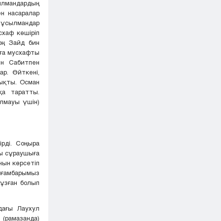
мандардың
н насаралар
 мұсылмандар
схаф көшіріп
оң Зайд бин
мға мусхафты
ин Сабитпен
р. Өйткені,
шықты. Осман
қа таратты.
ылмауы үшін)
рді. Соңыра
ты сұраушыға
рнын көрсетіп
йғамбарымыз
 бұзған болып
дағы Лаухул
(рамазанда)