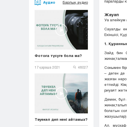
параларды к
Аудио
Барлық аудио
Жауап
Уа алейкум 
Сауалды екі
Екіншісі, Құ
1. Құранны
Зайд бин С
Фотоға түсуге бола ма?
жинақталмағ
Сонымен бірг
17 қараша 2021
48027
– деген де 
жазған нәрс
етпейді. Кі
риуаят жетк
Демек, бұл 
жинақталып,
болатын сол
жазушылар) 
Тәуекел деп нені айтамыз?
Ал, мусхаф 