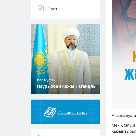
Тест
Бас муфти
Наурызбай қажы Тағанұлы
Исламмен таныс
Ассаламуағ
Менің білуім
қызықтырып