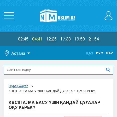
02:45
04:41
12:25
17:38
19:59
21:54
Астана
ҚАЗ
РУС
QAZ
Астана
Алматы
Актау
Актобе
Сұрақ жауап
Атырау
КӘСІП АЛҒА БАСУ ҮШІН ҚАНДАЙ ДҰҒАЛАР ОҚУ КЕРЕК?
Жезказган
КӘСІП АЛҒА БАСУ ҮШІН ҚАНДАЙ ДҰҒАЛАР
Караганда
ОҚУ КЕРЕК?
Кокшетау
Костанай