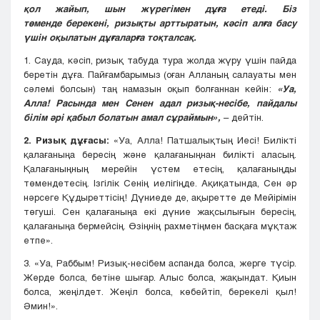
қол жайып, шын жүрегімен дұға етеді. Біз
төменде берекені, ризықты арттыратын, кәсіп алға басу
үшін оқылатын дұғаларға тоқталсақ.
1. Сауда, кәсіп, ризық табуда тура жолда жүру үшін пайда
беретін дұға. Пайғамбарымыз (оған Алланың салауаты мен
сәлемі болсын) таң намазын оқып болғаннан кейін:
«Уа,
Алла! Расында мен Сенен адал ризық-несібе, пайдалы
білім әрі қабыл болатын амал сұраймын»,
– дейтін.
2. Ризық дұғасы:
«Уа, Алла! Патшалықтың Иесі! Билікті
қалағаныңа бересің және қалағаныңнан билікті аласың.
Қалағаныңның мерейін үстем етесің, қалағаныңды
төмендетесің. Ізгілік Сенің иелігіңде. Ақиқатында, Сен әр
нәрсеге Құдыреттісің! Дүниеде де, ақыретте де Мейірімін
төгуші. Сен қалағаныңа екі дүние жақсылығын бересің,
қалағаныңа бермейсің. Өзіңнің рахметіңмен басқаға мұқтаж
етпе».
3. «Уа, Раббым! Ризық-несібем аспанда болса, жерге түсір.
Жерде болса, бетіне шығар. Алыс болса, жақындат. Қиын
болса, жеңілдет. Жеңіл болса, көбейтіп, берекелі қыл!
Әмин!».