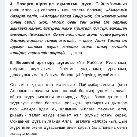
4. Базарға кіргенде оқылатын дұға:
Пайғамбарымыз
(оған Алланың салауаты мен сәлемі болсын):
«Кімде-кім
базарға келіп, «Алладан басқа Тәңір жоқ. Ол жалғыз және
Оның серігі жоқ. Мүлік Оған тән және Ол барлық
мақтауға лайық. Өлтіреді және тірілтеді. Ол тірі, ешқашан
өлмейді. Жақсылық Оның иелігінде және күш-құді-реті
барлық нәрсеге толық жетеді», – десе, Алла Тағала ол
адамға сансыз сауап жазады және оның күнәсін
кешіріп, дәрежесін өсіреді»
, – деген.
5. Берекені арттыру дұғасы:
«Уа, Раббым! Ризығыма,
өміріме, жұмысыма, біліміме, уақытыма, ұрпағыма,
денсаулығыма, отбасыма берекеңді беруіңді сұраймын».
Сонымен қатар көп истиғфар, Пайғамбарымызға (оған
Алланың салауаты мен сәлемі болсын) үнемі салауат
айтып жүру ризықты арттырады. Бұдан басқа да кәсіпті
жүргізуге себеп болатын, ризықты арттыратын дұғалар
бар. Алайда адам ең алдымен Аллаға тәуекел етіп,
ризығын талап етуде әрекет етіп, жұмыс істеуі керек.
Сондай-ақ дұға қылғанда Алла Тағалаға жалбарынып, шын
жүрегімен және дұғасының анық қабыл болатынына сеніп
жасауы керек.