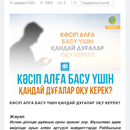
11 қараша 2025
5801
0
Таңдаулыға қосу
Кызылорда
Павлодар
Петропавловск
Семей
Талдыкорган
Тараз
Туркестан
Уральск
Усть-Каменогорск
Шымкент
КӘСІП АЛҒА БАСУ ҮШІН ҚАНДАЙ ДҰҒАЛАР ОҚУ КЕРЕК?
Жауап
Ислам дінінде дұғаның орны орасан зор. Мұсылман адам
өмірінде орын алған әртүрлі жағдаяттарда Раббысына