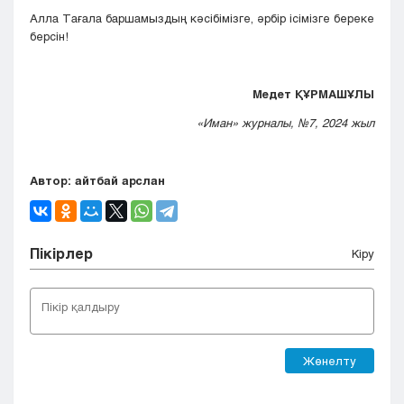
Алла Тағала баршамыздың кәсібімізге, әрбір ісімізге береке
берсін!
Медет ҚҰРМАШҰЛЫ
«Иман» журналы, №7, 2024 жыл
Автор: айтбай арслан
Пікірлер
Кіру
Жөнелту