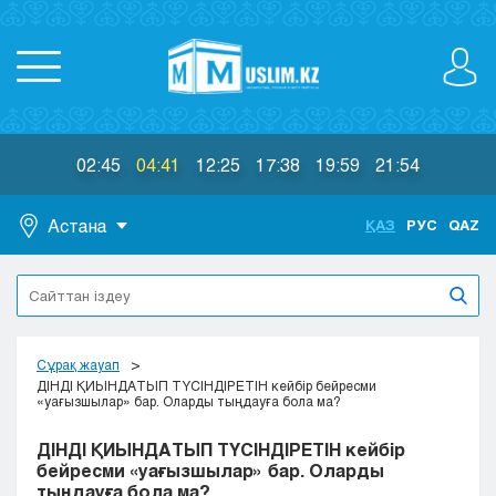
02:45
04:41
12:25
17:38
19:59
21:54
Астана
ҚАЗ
РУС
QAZ
Астана
Алматы
Актау
Актобе
Сұрақ жауап
Атырау
ДІНДІ ҚИЫНДАТЫП ТҮСІНДІРЕТІН кейбір бейресми
«уағызшылар» бар. Оларды тыңдауға бола ма?
Жезказган
Караганда
ДІНДІ ҚИЫНДАТЫП ТҮСІНДІРЕТІН кейбір
Кокшетау
бейресми «уағызшылар» бар. Оларды
тыңдауға бола ма?
Костанай