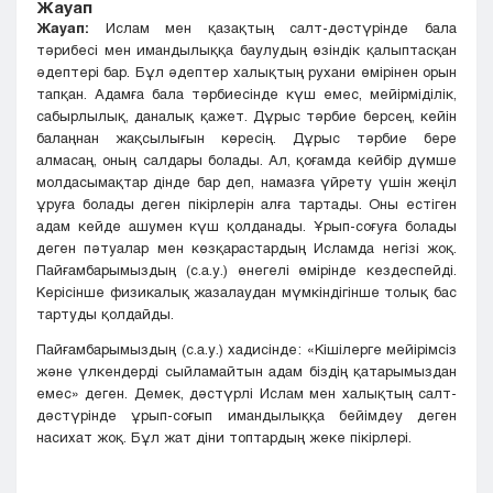
Жауап
Жауап:
Ислам мен қазақтың салт-дәстүрінде бала
тәрибесі мен имандылыққа баулудың өзіндік қалыптасқан
әдептері бар. Бұл әдептер халықтың рухани өмірінен орын
тапқан. Адамға бала тәрбиесінде күш емес, мейірміділік,
сабырлылық, даналық қажет. Дұрыс тәрбие берсең, кейін
балаңнан жақсылығын көресің. Дұрыс тәрбие бере
алмасаң, оның салдары болады. Ал, қоғамда кейбір дүмше
молдасымақтар дінде бар деп, намазға үйрету үшін жеңіл
ұруға болады деген пікірлерін алға тартады. Оны естіген
адам кейде ашумен күш қолданады. Ұрып-соғуға болады
деген пәтуалар мен көзқарастардың Исламда негізі жоқ.
Пайғамбарымыздың (с.а.у.) өнегелі өмірінде кездеспейді.
Керісінше физикалық жазалаудан мүмкіндігінше толық бас
тартуды қолдайды.
Пайғамбарымыздың (с.а.у.) хадисінде: «Кішілерге мейірімсіз
және үлкендерді сыйламайтын адам біздің қатарымыздан
емес» деген. Демек, дәстүрлі Ислам мен халықтың салт-
дәстүрінде ұрып-соғып имандылыққа бейімдеу деген
насихат жоқ. Бұл жат діни топтардың жеке пікірлері.