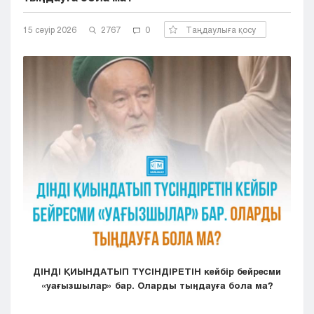
Кызылорда
15 сәуір 2026
Павлодар
2767
0
Таңдаулыға қосу
Петропавловск
Семей
Талдыкорган
Тараз
Туркестан
Уральск
Усть-Каменогорск
Шымкент
ДІНДІ ҚИЫНДАТЫП ТҮСІНДІРЕТІН кейбір бейресми
«уағызшылар» бар. Оларды тыңдауға бола ма?