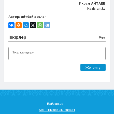
Икрам АЙТАЕВ
Kazislam.kz
Автор: айтбай арслан
Пікірлер
Кіру
Жөнелту
Байланыс
Мешітімізге 3D саяхат