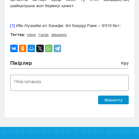
шайқалуына жол бермеуі қажет.
[1]
Ибн Нүжәйм әл Ханафи, Әл Бахрур Раик – 3/519 бет;
Тегтер:
неке
талақ
ажырасу
Пікірлер
Кіру
Жөнелту