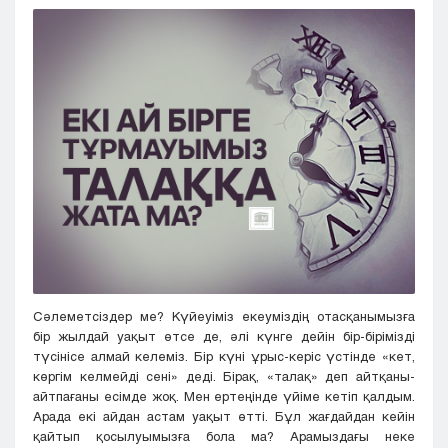
Кызылорда
Павлодар
Петропавловск
Семей
Талдыкорган
Тараз
Туркестан
Уральск
Усть-Каменогорск
Шымкент
Сәлеметсіздер ме? Күйеуіміз екеуміздің отасқанымызға
бір жылдай уақыт өтсе де, әлі күнге дейін бір-бірімізді
түсінісе алмай келеміз. Бір күні ұрыс-керіс үстінде «кет,
көргім келмейді сені» деді. Бірақ, «талақ» деп айтқаны-
айтпағаны есімде жоқ. Мен ертеңінде үйіме кетіп қалдым.
Арада екі айдан астам уақыт өтті. Бұл жағдайдан кейін
қайтып қосылуымызға бола ма? Арамыздағы неке