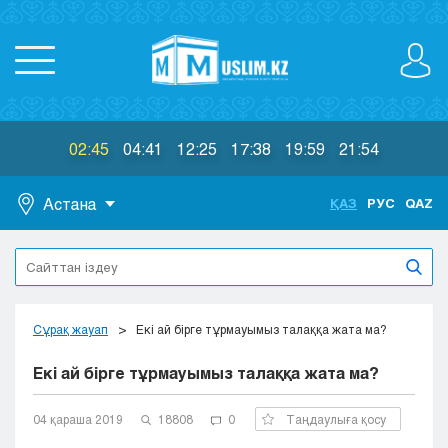
02:45
04:41
12:25
17:38
19:59
21:54
Астана
ҚАЗ
РУС
QAZ
Астана
Алматы
Актау
Актобе
Сұрақ жауап
Екі ай бірге тұрмауымыз талаққа жата ма?
Атырау
Екі ай бірге тұрмауымыз талаққа жата ма?
Жезказган
Караганда
Кокшетау
04 қараша 2019
18808
0
Таңдаулыға қосу
Костанай