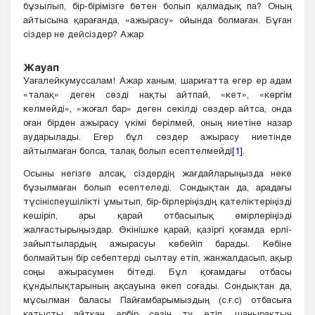
бұзылып, бір-бірімізге бөтен болып қалмадық па? Оның
айтысына қарағанда, «ажырасу» ойында болмаған. Бұған
сіздер не дейсіздер? Ажар
Жауап
Уағалейкумуссалам! Ажар ханым, шариғатта егер ер адам
«талақ» деген сөзді нақты айтпай, «кет», «көргім
келмейді», «жоғал бар» деген секілді сөздер айтса, онда
оған бірден ажырасу үкімі берілмей, оның ниетіне назар
аударылады. Егер бұл сөздер ажырасу ниетінде
айтылмаған болса, талақ болып есептелмейді
[1]
.
Осыны негізге алсақ, сіздердің жағдайларыңызда неке
бұзылмаған болып есептеледі. Сондықтан да, арадағы
түсініспеушілікті ұмытып, бір-бірлеріңіздің қателіктеріңізді
кешіріп, ары қарай отбасылық өмірлеріңізді
жалғастырыңыздар. Өкінішке қарай, қазіргі қоғамда ерлі-
зайыптылардың ажырасуы көбейіп барады. Көбіне
болмайтын бір себептерді сылтау етіп, жанжалдасып, ақыр
соңы ажырасумен бітеді. Бұл қоғамдағы отбасы
құндылықтарының ақсауына әкеп соғады. Сондықтан да,
мұсылман баласы Пайғамбарымыздың (с.ғ.с) отбасыға
қатысты айтқан әрбір сөзін ту етіп, шаңырақтың