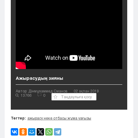
Кызылорда
Павлодар
Петропавловск
Семей
Талдыкорган
Тараз
Туркестан
Уральск
Усть-Каменогорск
Шымкент
Ажырасудың зияны
Автор: Дінмұхаммед Сманов
02 ақпан 2019
13766
0
Таңдаулыға қосу
Тегтер:
ажырасу неке отбасы жұма уағызы