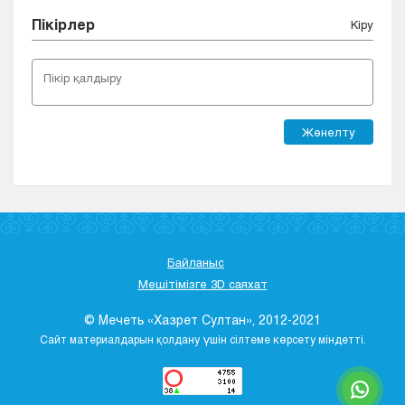
Пікірлер
Кіру
Жөнелту
Байланыс
Мешітімізге 3D саяхат
© Мечеть «Хазрет Султан», 2012-2021
Сайт материалдарын қолдану үшін сілтеме көрсету міндетті.