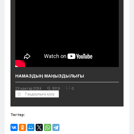
Кызылорда
Павлодар
Петропавловск
Семей
Талдыкорган
Тараз
Туркестан
Уральск
Усть-Каменогорск
Шымкент
НАМАЗДЫҢ МАҢЫЗДЫЛЫҒЫ
23 қаңтар 2024
8119
0
Таңдаулыға қосу
Тегтер: