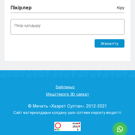
Пікірлер
Кіру
Жөнелту
Байланыс
Мешітімізге 3D саяхат
© Мечеть «Хазрет Султан», 2012-2021
Сайт материалдарын қолдану үшін сілтеме көрсету міндетті.