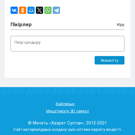
Пікірлер
Кіру
Жөнелту
Байланыс
Мешітімізге 3D саяхат
© Мечеть «Хазрет Султан», 2012-2021
Сайт материалдарын қолдану үшін сілтеме көрсету міндетті.