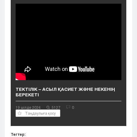
Кызылорда
Павлодар
Петропавловск
Семей
Талдыкорган
Тараз
Туркестан
Уральск
Усть-Каменогорск
Шымкент
ТЕКТІЛІК – АСЫЛ ҚАСИЕТ ЖӘНЕ НЕКЕНІҢ
БЕРЕКЕТІ
19 шілде 2024
5127
0
Таңдаулыға қосу
Тегтер: