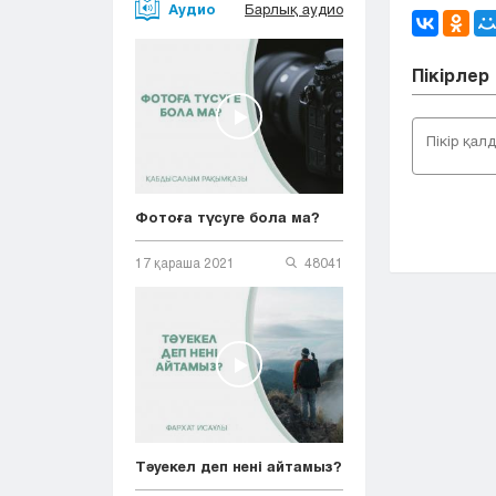
Аудио
Барлық аудио
Пікірлер
Фотоға түсуге бола ма?
17 қараша 2021
48041
Тәуекел деп нені айтамыз?