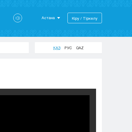
Астана
Кіру / Тіркелу
Астана
Алматы
Актау
ҚАЗ
РУС
QAZ
Актобе
Атырау
Жезказган
Караганда
Кокшетау
Костанай
Кызылорда
Павлодар
Петропавловск
Семей
Талдыкорган