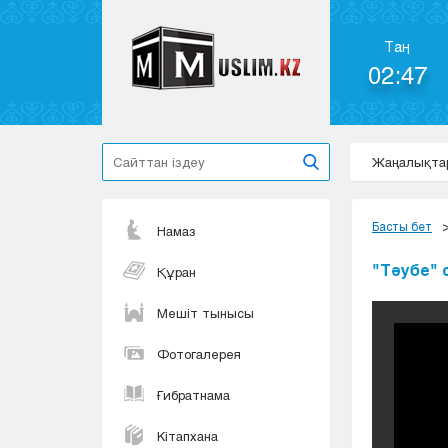
Таң
02:47
Жаңалықта
Басты бет
Намаз
"Тәубе" с
Құран
Мешіт тынысы
Фотогалерея
Ғибратнама
Кітапхана