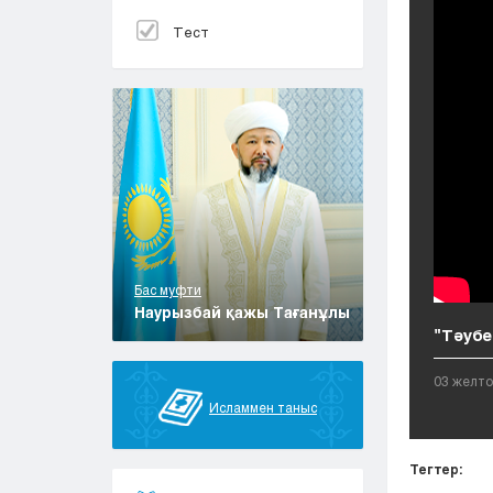
Тест
Бас муфти
Наурызбай қажы Тағанұлы
"Тәубе"
03 желто
Исламмен таныс
Тегтер: