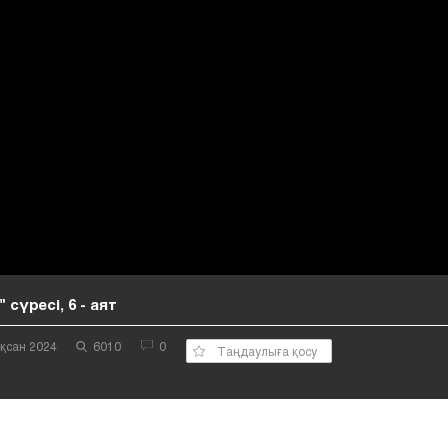
 сүресі, 6 - аят
қсан 2024
6010
0
Таңдаулыға қосу