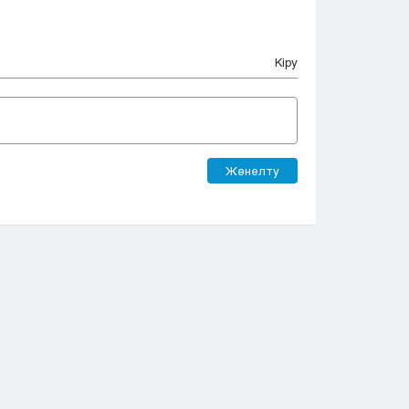
Кіру
Жөнелту