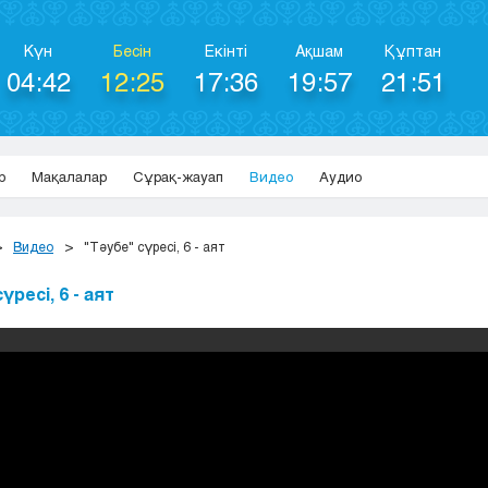
Күн
Бесін
Екінті
Ақшам
Құптан
04:42
12:25
17:36
19:57
21:51
р
Мақалалар
Сұрақ-жауап
Видео
Аудио
Видео
"Тәубе" сүресі, 6 - аят
үресі, 6 - аят