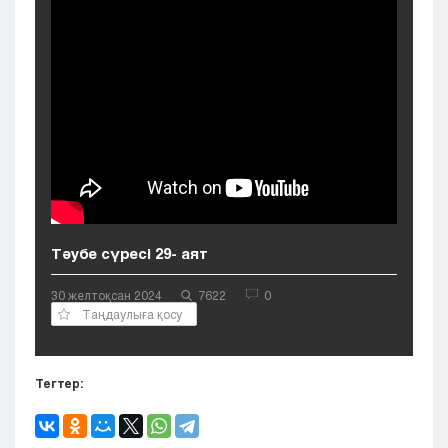
Кызылорда
Павлодар
Петропавловск
Семей
Талдыкорган
Тараз
Туркестан
Уральск
Усть-Каменогорск
Шымкент
Тәубе сүресі 29- аят
30 желтоқсан 2024
7622
0
Таңдаулыға қосу
Тегтер: