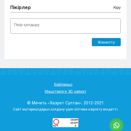
Пікірлер
Кіру
Жөнелту
Байланыс
Мешітімізге 3D саяхат
© Мечеть «Хазрет Султан», 2012-2021
Сайт материалдарын қолдану үшін сілтеме көрсету міндетті.