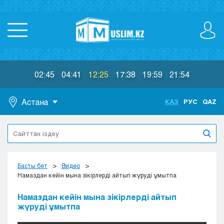
02:45
04:41
12:25
17:38
19:59
21:54
Астана
ҚАЗ
РУС
QAZ
Астана
Алматы
Актау
Актобе
Басты бет
Видео
Атырау
Намаздан кейін мына зікірлерді айтып жүруді ұмытпа
Жезказган
Намаздан кейін мына зікірлерді айтып
Караганда
жүруді ұмытпа
Кокшетау
Костанай