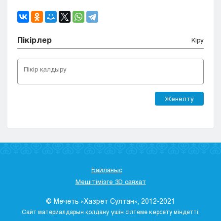
Пікірлер
Кіру
Жөнелту
Байланыс
Мешітімізге 3D саяхат
© Мечеть «Хазрет Султан», 2012-2021
Сайт материалдарын қолдану үшін сілтеме көрсету міндетті.