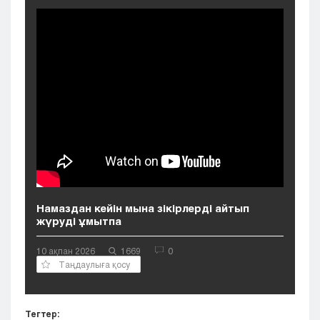
Кызылорда
Павлодар
Петропавловск
Семей
Талдыкорган
Тараз
Туркестан
Уральск
Усть-Каменогорск
Шымкент
Намаздан кейін мына зікірлерді айтып
жүруді ұмытпа
10 ақпан 2026
1669
0
Таңдаулыға қосу
Тегтер: