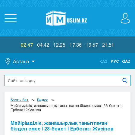
02:47
04:42
12:25
17:36
19:57
21:51
Астана
ҚАЗ
РУС
QAZ
Астана
Алматы
Актау
Актобе
Басты бет
Видео
Атырау
Мейірімділік, жанашырлық танытпаған бізден емес | 28-бекет |
Ерболат Жүсіпов
Жезказган
Караганда
Мейірімділік, жанашырлық танытпаған
Кокшетау
бізден емес | 28-бекет | Ерболат Жүсіпов
Костанай