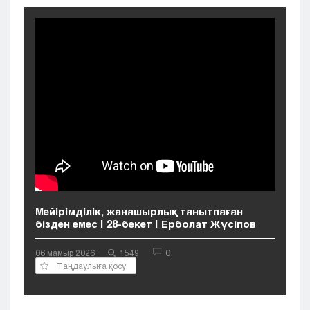
Кызылорда
Павлодар
Петропавловск
Семей
Талдыкорган
Тараз
Туркестан
Уральск
Усть-Каменогорск
Шымкент
Мейірімділік, жанашырлық танытпаған
бізден емес | 28-бекет | Ерболат Жүсіпов
06 мамыр 2026
1549
0
Таңдаулыға қосу