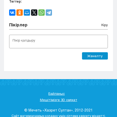
Тегтер:
Пікірлер
Кіру
Жөнелту
Байланыс
Мешітімізге 3D саяхат
© Мечеть «Хазрет Султан», 2012-2021
Сайт материалдарын қолдану үшін сілтеме көрсету міндетті.