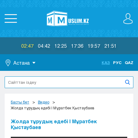
02:47
04:42
12:25
17:36
19:57
21:51
Астана
ҚАЗ
РУС
QAZ
Астана
Алматы
Актау
Актобе
Басты бет
Видео
Атырау
Жолда тұрудың әдебі | Мұратбек Қыстаубаев
Жезказган
Жолда тұрудың әдебі | Мұратбек
Караганда
Қыстаубаев
Кокшетау
Костанай