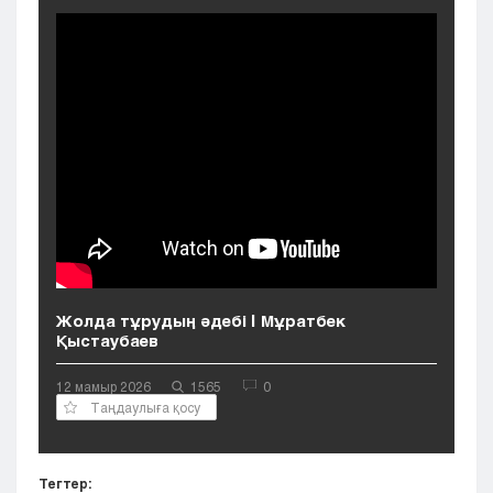
Кызылорда
Павлодар
Петропавловск
Семей
Талдыкорган
Тараз
Туркестан
Уральск
Усть-Каменогорск
Шымкент
Жолда тұрудың әдебі | Мұратбек
Қыстаубаев
12 мамыр 2026
1565
0
Таңдаулыға қосу
Тегтер: