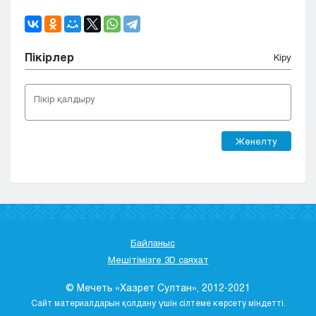
Пікірлер
Кіру
Жөнелту
Байланыс
Мешітімізге 3D саяхат
© Мечеть «Хазрет Султан», 2012-2021
Сайт материалдарын қолдану үшін сілтеме көрсету міндетті.