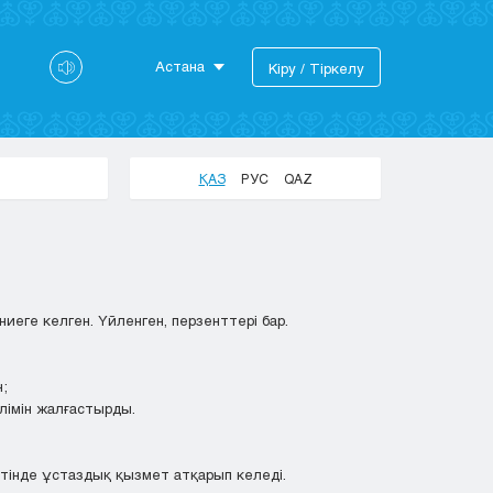
Астана
Кіру / Тіркелу
Астана
Алматы
Актау
ҚАЗ
РУС
QAZ
Актобе
Атырау
Жезказган
Караганда
Кокшетау
еге келген. Үйленген, перзенттері бар.
Костанай
Кызылорда
н;
Павлодар
ілімін жалғастырды.
Петропавловск
Семей
Талдыкорган
тінде ұстаздық қызмет атқарып келеді.