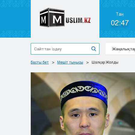
Таң
02:47
Жаңалықта
Басты бет
Мешіт тынысы
Шалқар Жолды