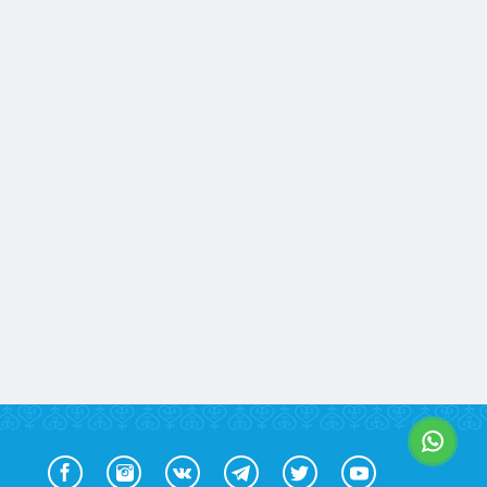
Тараз
Туркестан
Уральск
Усть-Каменогорск
Шымкент