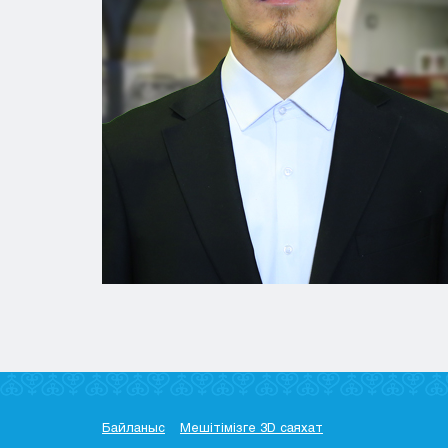
Байланыс
Мешітімізге 3D саяхат