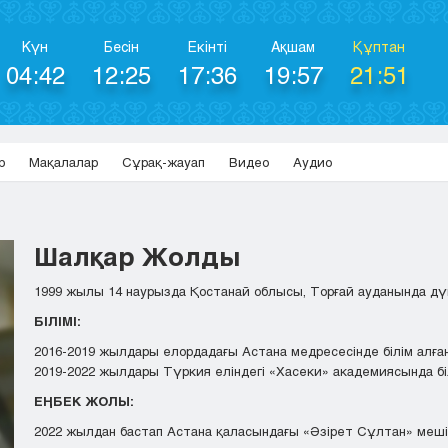
Күн
Бесін
Екінті
Ақшам
Құптан
04:42
12:25
17:36
19:57
21:51
р
Мақалалар
Сұрақ-жауап
Видео
Аудио
Шалқар Жолды
1999 жылы 14 наурызда Қостанай облысы, Торғай ауданында дүни
БІЛІМІ:
2016-2019 жылдары елордадағы Астана медресесінде білім алға
2019-2022 жылдары Түркия еліндегі «Хасеки» академиясында б
ЕҢБЕК ЖОЛЫ:
2022 жылдан бастап Астана қаласындағы «Әзірет Сұлтан» меші