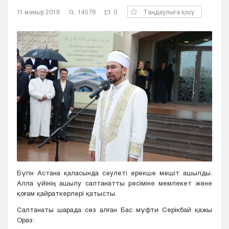
Кызылорда
11 мамыр 2018
14576
0
Таңдаулыға қосу
Павлодар
Петропавловск
Семей
Талдыкорган
Тараз
Туркестан
Уральск
Усть-Каменогорск
Шымкент
Бүгін Астана қаласында сәулеті ерекше мешіт ашылды.
Алла үйінің ашылу салтанатты рәсіміне мемлекет және
қоғам қайраткерлері қатысты.
Салтанаты шарада сөз алған Бас мүфти Серікбай қажы
Ораз: