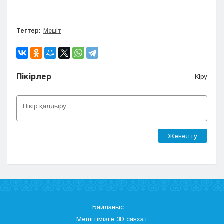
Тегтер:
Мешіт
Пікірлер
Кіру
Жөнелту
Байланыс
Мешітімізге 3D саяхат