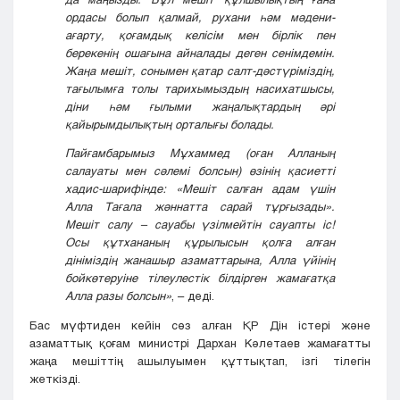
ордасы болып қалмай, рухани һәм мәдени-
ағарту, қоғамдық келісім мен бірлік пен
берекенің ошағына айналады деген сенімдемін.
Жаңа мешіт, сонымен қатар салт-дәстүріміздің,
тағылымға толы тарихымыздың насихатшысы,
діни һәм ғылыми жаңалықтардың әрі
қайырымдылықтың орталығы болады.
Пайғамбарымыз Мұхаммед (оған Алланың
салауаты мен сәлемі болсын) өзінің қасиетті
хадис-шарифінде: «Мешіт салған адам үшін
Алла Тағала жәннатта сарай тұрғызады».
Мешіт салу – сауабы үзілмейтін сауапты іс!
Осы құтхананың құрылысын қолға алған
дініміздің жанашыр азаматтарына, Алла үйінің
бойкөтеруіне тілеулестік білдірген жамағатқа
Алла разы болсын»
, – деді.
Бас мүфтиден кейін сөз алған ҚР Дін істері және
азаматтық қоғам министрі Дархан Кәлетаев жамағатты
жаңа мешіттің ашылуымен құттықтап, ізгі тілегін
жеткізді.