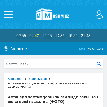
02:55
04:47
12:25
17:33
19:52
21:43
Астана
ҚАЗ
РУС
QAZ
Астана
Алматы
Актау
Актобе
Басты бет
Жаңалықтар
Атырау
Астанада постмодернизм стилінде салынған жаңа мешіт
ашылды (ФОТО)
Жезказган
Караганда
Астанада постмодернизм стилінде салынған
Кокшетау
жаңа мешіт ашылды (ФОТО)
Костанай