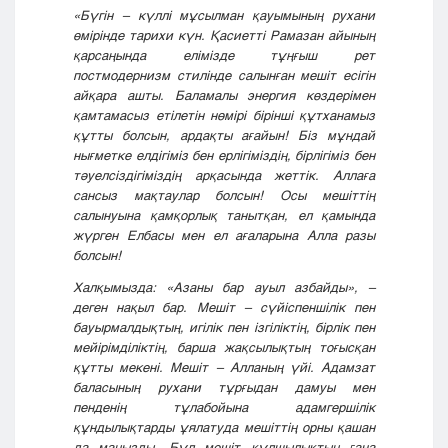
«Бүгін – күллі мұсылман қауымының рухани
өмірінде тарихи күн. Қасиетті Рамазан айының
қарсаңында елімізде тұңғыш рет
постмодернизм стилінде салынған мешіт есігін
айқара ашты. Баламалы энергия көздерімен
қамтамасыз етілетін нөмірі бірінші құтханамыз
құтты болсын, ардақты ағайын! Біз мұндай
нығметке елдігіміз бен ерлігіміздің, бірлігіміз бен
тәуелсіздігіміздің арқасында жеттік. Аллаға
сансыз мақтаулар болсын! Осы мешіттің
салынуына қамқорлық танытқан, ел қамында
жүрген Елбасы мен ел ағаларына Алла разы
болсын!
Халқымызда: «Азаны бар ауыл азбайды», –
деген нақыл бар.
Мешіт – сүйіспеншілік пен
бауырмалдықтың, игілік пен ізгіліктің, бірлік пен
мейірімділіктің, барша жақсылықтың тоғысқан
құтты мекені. Мешіт – Алланың үйі. Адамзат
баласының рухани тұрғыдан дамуы мен
пенденің тұлабойына адамгершілік
құндылықтарды ұялатуда мешіттің орны қашан
да маңызды. Бұл мешіт құлшылықтың ғана