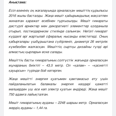
Анықтама:
Есіл өзенінің оң жағалауында орналасқан мешіттің құрылысы
2016 жылы басталды. Жаңа мешіт қайырымдылық мақсатпен
жиналған қаражат есебінен тұрғызылды. Мешіт ғимараты
дәстүрлі өрнектер мен декоративті
элементтер қолданыла
отырып, постмодернизм стилінде салынған. Негізгі ғимарат
күрделі әрі жартылай сфералық нысанды елестетеді. Оның
қабырғалары үшбұрыштана сүйірленіп, диаметрі 26 метрлік
күмбезбен жалғасқан. Мешіттің сыртқы дизайны гүлді әрі
алмастың қырларын еске салады.
Мешіттің басты ғимаратының солтүстік жағында орналасқан
мұнараның биіктігі – 43,5 метр. Ол «қалам» – «қасиетті
қауырсын» түрінде бой көтерген.
Жаңа мешітті энергия қуатымен қамтамасыз ету үшін
пайдаланылатын баламалы энергия көздері қажетті
мөлшерден үш есе көп электр қуатын өндіреді. Жаңа мешіт
750 адамға лайықталған.
Мешіт ғимаратының ауданы – 2248 шаршы метр. Орналасқан
жердің ауданы – 1,44 га.