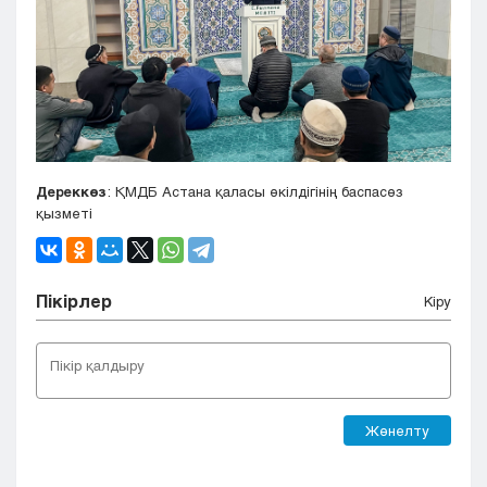
Дереккөз
: ҚМДБ Астана қаласы өкілдігінің баспасөз
қызметі
Пікірлер
Кіру
Жөнелту