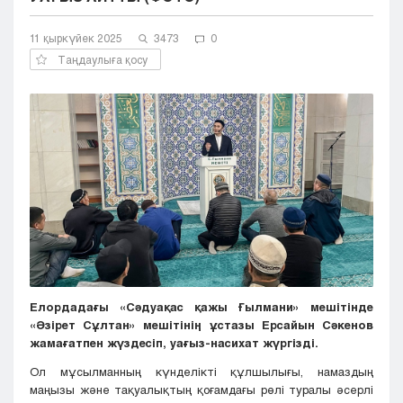
Кызылорда
11 қыркүйек 2025
Павлодар
3473
0
Петропавловск
Таңдаулыға қосу
Семей
Талдыкорган
Тараз
Туркестан
Уральск
Усть-Каменогорск
Шымкент
Елордадағы «Сәдуақас қажы Ғылмани» мешітінде
«Әзірет Сұлтан» мешітінің ұстазы Ерсайын Сәкенов
жамағатпен жүздесіп, уағыз-насихат жүргізді.
Ол мұсылманның күнделікті құлшылығы, намаздың
маңызы және тақуалықтың қоғамдағы рөлі туралы әсерлі