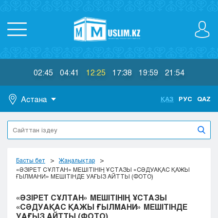
02:45
04:41
12:25
17:38
19:59
21:54
Астана
ҚАЗ
РУС
QAZ
Астана
Алматы
Актау
Актобе
Басты бет
Жаңалықтар
Атырау
«ӘЗІРЕТ СҰЛТАН» МЕШІТІНІҢ ҰСТАЗЫ «СӘДУАҚАС ҚАЖЫ
ҒЫЛМАНИ» МЕШІТІНДЕ УАҒЫЗ АЙТТЫ (ФОТО)
Жезказган
Караганда
«ӘЗІРЕТ СҰЛТАН» МЕШІТІНІҢ ҰСТАЗЫ
Кокшетау
«СӘДУАҚАС ҚАЖЫ ҒЫЛМАНИ» МЕШІТІНДЕ
УАҒЫЗ АЙТТЫ (ФОТО)
Костанай