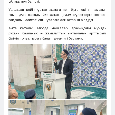
ойларымен бөлісті.
Уағыздан кейін ұстаз жамағатпен бірге екінті намазын
оқып, дұға жасады. Жиналған қауым жүректерге жеткен
пайдалы насихат үшін ұстазға алғыстарын білдірді.
Айта кетейік, елорда мешіттері арасындағы мұндай
рухани байланыс – жамағаттың ынтымағын арттырып,
білімін толықтыруға бағытталған игі бастама.