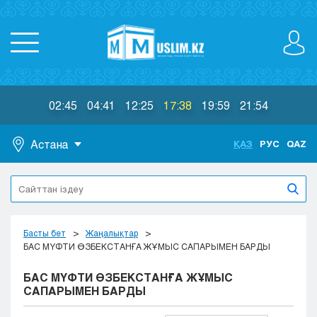
02:45
04:41
12:25
17:38
19:59
21:54
Астана
ҚАЗ
РУС
QAZ
Астана
Алматы
Актау
Актобе
Басты бет
Жаңалықтар
Атырау
БАС МҮФТИ ӨЗБЕКСТАНҒА ЖҰМЫС САПАРЫМЕН БАРДЫ
Жезказган
БАС МҮФТИ ӨЗБЕКСТАНҒА ЖҰМЫС
Караганда
САПАРЫМЕН БАРДЫ
Кокшетау
Костанай