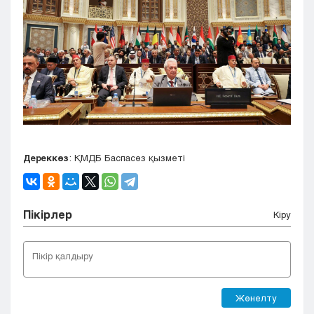
Дереккөз
: ҚМДБ Баспасөз қызметі
Пікірлер
Кіру
Жөнелту