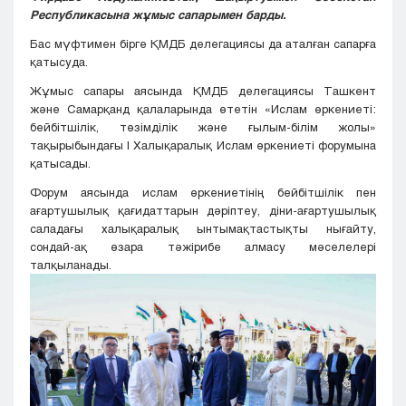
Республикасына жұмыс сапарымен барды.
Бас мүфтимен бірге ҚМДБ делегациясы да аталған сапарға
қатысуда.
Жұмыс сапары аясында ҚМДБ делегациясы Ташкент
және Самарқанд қалаларында өтетін «Ислам өркениеті:
бейбітшілік, төзімділік және ғылым-білім жолы»
тақырыбындағы І Халықаралық Ислам өркениеті форумына
қатысады.
Форум аясында ислам өркениетінің бейбітшілік пен
ағартушылық қағидаттарын дәріптеу, діни-ағартушылық
саладағы халықаралық ынтымақтастықты нығайту,
сондай-ақ өзара тәжірибе алмасу мәселелері
талқыланады.