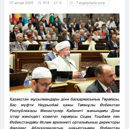
07 шілде 2026
913
0
Таңдаулыға қосу
Кызылорда
Павлодар
Петропавловск
Семей
Талдыкорган
Тараз
Туркестан
Уральск
Усть-Каменогорск
Шымкент
Қазақстан мұсылмандары діни басқармасының Төрағасы,
Бас мүфти Наурызбай қажы Тағанұлы Өзбекстан
Республикасы Министрлер Кабинеті жанындағы Діни
істер жөніндегі комитет төрағасы Содиқ Тошбаев пен
Өзбекстандағы Ислам өркениеті орталығының директоры
Фирдавс Абдухаликовтың шақыртуымен Өзбекстан