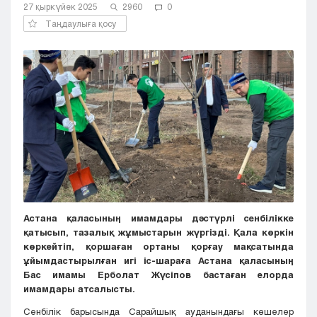
27 қыркүйек 2025
2960
0
Кызылорда
Таңдаулыға қосу
Павлодар
Петропавловск
Семей
Талдыкорган
Тараз
Туркестан
Уральск
Усть-Каменогорск
Шымкент
Астана қаласының имамдары дәстүрлі сенбілікке
қатысып, тазалық жұмыстарын жүргізді. Қала көркін
көркейтіп, қоршаған ортаны қорғау мақсатында
ұйымдастырылған игі іс-шараға Астана қаласының
Бас имамы Ерболат Жүсіпов бастаған елорда
имамдары атсалысты.
Сенбілік барысында Сарайшық ауданындағы көшелер