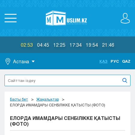
02:53
04:45
12:25
17:34
19:54
21:46
Астана
ҚАЗ
РУС
QAZ
Астана
Алматы
Актау
Актобе
Басты бет
Жаңалықтар
Атырау
ЕЛОРДА ИМАМДАРЫ СЕНБІЛІККЕ ҚАТЫСТЫ (ФОТО)
Жезказган
ЕЛОРДА ИМАМДАРЫ СЕНБІЛІККЕ ҚАТЫСТЫ
Караганда
(ФОТО)
Кокшетау
Костанай