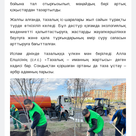
бойына тал отырғызылып, маңайдың бәрі артық
қоқыстардан тазартылды.
Жалпы алғанда, тазалық іс-шаралары жыл сайын тұрақты
түрде өткізіліп келеді. Бұл дәстүр қоғамда экологиялық
мәдениетті қалыптастыруға, жастарды жауапкершілікке
баулуға және қала тұрғындарының өмір сүру сапасын
арттыруға бағытталған.
Ислам дінінде тазалыққа үлкен мән беріледі. Алла
Елшісінің (с.ғ.с.) «Тазалық – иманның жартысы» деген
хадисі бар. Сондықтан қоршаған ортаны да таза ұстау –
әрбір адамның парызы.