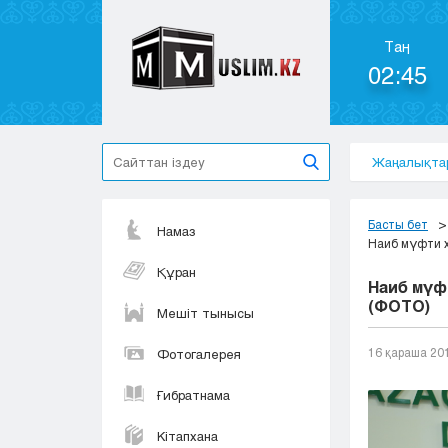
Таң
02:45
Жаңалықта
Басты бет
Намаз
Наиб мүфти х
Құран
Наиб мүф
(ФОТО)
Мешіт тынысы
16 қараша 20
Фотогалерея
Ғибратнама
Кітапхана