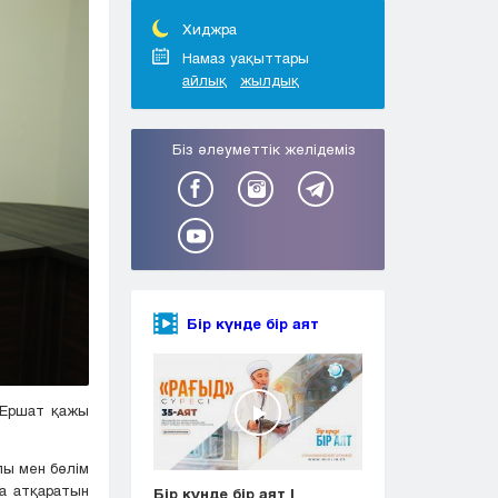
Тараз
Туркестан
Хиджра
Уральск
Намаз уақыттары
айлық
жылдық
Усть-Каменогорск
Шымкент
Біз әлеуметтік желідеміз
Бір күнде бір аят
 Ершат қажы
лы мен бөлім
а атқаратын
Бір күнде бір аят |