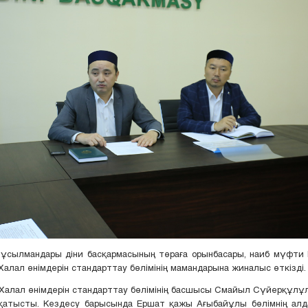
мұсылмандары діни басқармасының төраға орынбасары, наиб мүфти
алал өнімдерін стандарттау бөлімінің мамандарына жиналыс өткізді.
алал өнімдерін стандарттау бөлімінің басшысы Смайыл Сүйерқұлұ
қатысты. Кездесу барысында Ершат қажы Ағыбайұлы бөлімнің алд