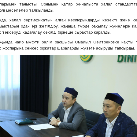
арымен танысты. Сонымен қатар, жиналыста халал стандартт
рлі мәселелер талқыланды.
нда, халал сертификатын алған кәсіпорындарды кезекті және к
мыстарын одан әрі жетілдіру, жаңаша түрде бақылау жүйелерін қа
 тексеруді қадағалау секілді бірнеше сұрақтар қаралды.
ңында наиб мүфти бөлім басшысы Смайыл Сейтбековке нақты 
с жоспарына сәйкес бірқатар шараларды жүзеге асыруды тапсырды.