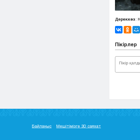
Дереккөз
: 
Пікірлер
Байланыс
Мешітімізге 3D саяхат