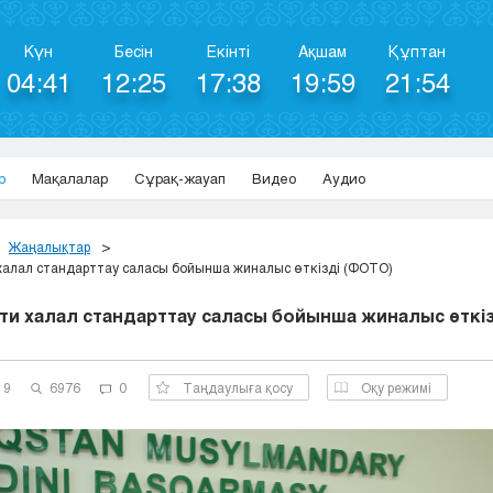
Күн
Бесін
Екінті
Ақшам
Құптан
04:41
12:25
17:38
19:59
21:54
р
Мақалалар
Сұрақ-жауап
Видео
Аудио
Жаңалықтар
алал стандарттау саласы бойынша жиналыс өткізді (ФОТО)
ти халал стандарттау саласы бойынша жиналыс өткіз
19
6976
0
Таңдаулыға қосу
Оқу режимі