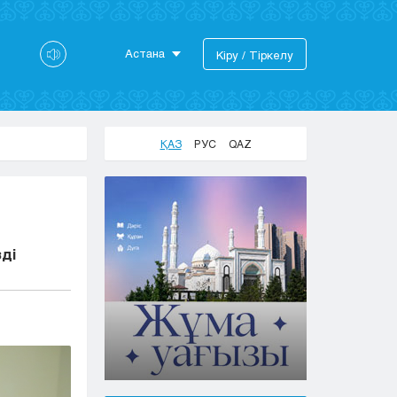
Астана
Кіру / Тіркелу
Астана
Алматы
Актау
ҚАЗ
РУС
QAZ
Актобе
Атырау
Жезказган
Караганда
Кокшетау
ді
Костанай
Кызылорда
Павлодар
Петропавловск
Семей
Талдыкорган