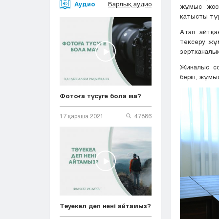
Аудио
Барлық аудио
жұмыс жосп
қатысты тү
Атап айтқа
тексеру жұ
зертханалық
Жиналыс со
беріп, жұмы
Фотоға түсуге бола ма?
17 қараша 2021
47886
Тәуекел деп нені айтамыз?