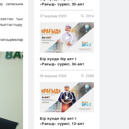
ау саласына
«Рағыд» сүресі, 35-аят
07 маусым 2026
2014
езектен тыс
лыптастыру,
тапсырмалар
Бір күнде бір аят |
«Рағыд» сүресі, 34-аят
05 маусым 2026
2086
Бір күнде бір аят |
«Рағыд» сүресі, 12-аят