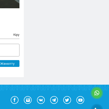
Кіру
Жөнелту