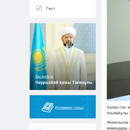
Тест
Бас муфти
Наурызбай қажы Тағанұлы
Қазақстан 
Исламмен таныс
Ағыбайұлы Х
Жиналысқа Х
мамандары 