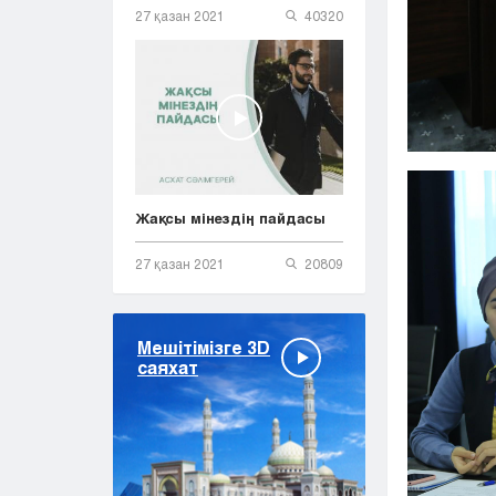
27 қазан 2021
40320
Жақсы мінездің пайдасы
27 қазан 2021
20809
Мешітімізге 3D
саяхат