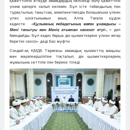
қажеттілігін өтеуде имамдардың белсенді болу қажеттігін
үнемі қаперге салып келемін. Бұл істе табандылық пен
тұрақтылық танытсақ, мемлекетіміздің болашағына үлкен
үлес қосатынымыз анық. Алла Тағала құдси
хадисте:
«Құлымның ғибадатының маған ұнамдысы –
Мені танытуы мен Менің атымнан насихат етуі»
, –
деп
баяндайды. Бұл хадис барша дін қызметкеріне үлкен жігер
беретіні сөзсіз» деді Бас мүфти.
Сондай-ақ ҚМДБ Төрағасы имамдық қызметтің маңызы
мен жауапкершілігіне тоқталып, дін қызметкерлерінің
жұмысына сәттілік пен береке тіледі.