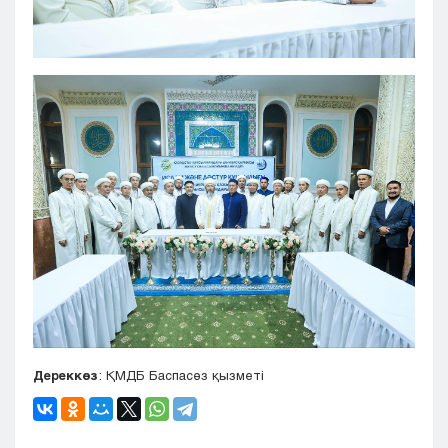
Дереккөз
: ҚМДБ Баспасөз қызметі