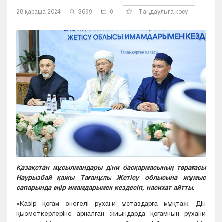
Кызылорда
28 қараша 2024
3699
0
Таңдаулыға қосу
Павлодар
Петропавловск
Семей
Талдыкорган
Тараз
Туркестан
Уральск
Усть-Каменогорск
Шымкент
Қазақстан мұсылмандары діни басқармасының төрағасы
Наурызбай қажы Тағанұлы Жетісу облысына жұмыс
сапарында өңір имамдарымен кездесіп, насихат айтты.
«Қазір қоғам өнегелі рухани ұстаздарға мұқтаж. Дін
қызметкерлеріне арналған жиындарда қоғамның рухани