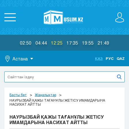
02:50
04:44
12:25
17:35
19:55
21:49
Астана
ҚАЗ
РУС
QAZ
Астана
Алматы
Актау
Актобе
Басты бет
Жаңалықтар
Атырау
НАУРЫЗБАЙ ҚАЖЫ ТАҒАНҰЛЫ ЖЕТІСУ ИМАМДАРЫНА
НАСИХАТ АЙТТЫ
Жезказган
Караганда
НАУРЫЗБАЙ ҚАЖЫ ТАҒАНҰЛЫ ЖЕТІСУ
Кокшетау
ИМАМДАРЫНА НАСИХАТ АЙТТЫ
Костанай