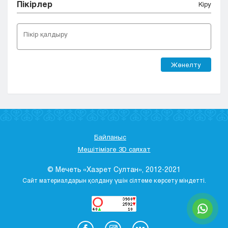
Пікірлер
Кіру
Жөнелту
Байланыс
Мешітімізге 3D саяхат
© Мечеть «Хазрет Султан», 2012-2021
Сайт материалдарын қолдану үшін сілтеме көрсету міндетті.