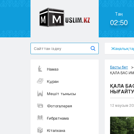
Таң
02:50
Жаңалықта
Басты бет
Намаз
ҚАЛА БАС И
Құран
ҚАЛА БА
НЫҒАЙТУ
Мешіт тынысы
12 маусым 20
Фотогалерея
Ғибратнама
Кітапхана