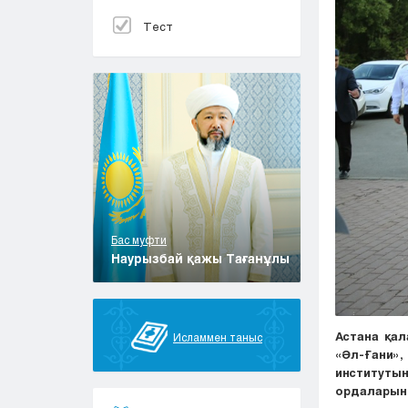
Тест
Бас муфти
Наурызбай қажы Тағанұлы
Астана қа
Исламмен таныс
«Әл-Ғани»
институт
ордалары