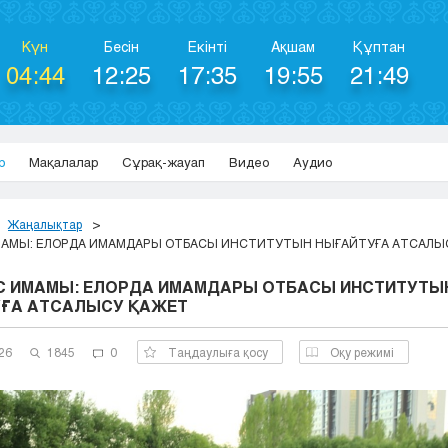
Күн
Бесін
Екінті
Ақшам
Құптан
04:44
12:25
17:35
19:55
21:49
р
Мақалалар
Сұрақ-жауап
Видео
Аудио
Жаңалықтар
МАМЫ: ЕЛОРДА ИМАМДАРЫ ОТБАСЫ ИНСТИТУТЫН НЫҒАЙТУҒА АТСАЛЫ
С ИМАМЫ: ЕЛОРДА ИМАМДАРЫ ОТБАСЫ ИНСТИТУТЫ
ҒА АТСАЛЫСУ ҚАЖЕТ
26
1845
0
Таңдаулыға қосу
Оқу режимі