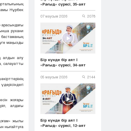
орталығының
«Рағыд» сүресі, 35-аят
мамы Нұрбек
07 маусым 2026
2078
р арасындағы
йынша рухани
 бастаманың
уге маңызды
ң алдын алу
Бір күнде бір аят |
, салауатты
«Рағыд» сүресі, 34-аят
05 маусым 2026
2144
кірттерінің
дерісіндегі
есін жоғары
іп, алдағы
Бір күнде бір аят |
қоғам» жылы
«Рағыд» сүресі, 12-аят
ын нығайтуға