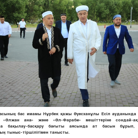
ласының бас имамы Нұрбек қажы Әуесханұлы Есіл ауданында 
, «Әлжан ана» және «Әл-Фараби» мешіттеріне сондай-а
ына бақылау-басқару бағыты аясында ат басын бұрып,
ның
тыныс-тіршілігімен танысты
.