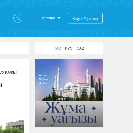
Астана
Кіру / Тіркелу
Астана
Алматы
Актау
ҚАЗ
РУС
QAZ
Актобе
Атырау
Жезказган
СУ ҚАЖЕТ
Караганда
Кокшетау
Н
Костанай
Кызылорда
Павлодар
Петропавловск
Семей
Талдыкорган