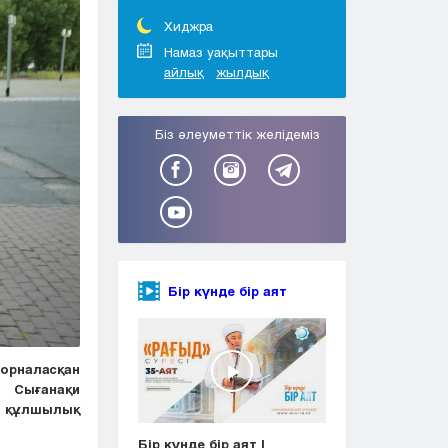
Тараз
Туркестан
Хиджра
Уральск
Намаз уақыттары
айлық
жылдық
Усть-Каменогорск
Шымкент
Біз әлеуметтік желідеміз
Бір күнде бір аят
орналасқан
қ Сығанақи
 құлшылық
Бір күнде бір аят |