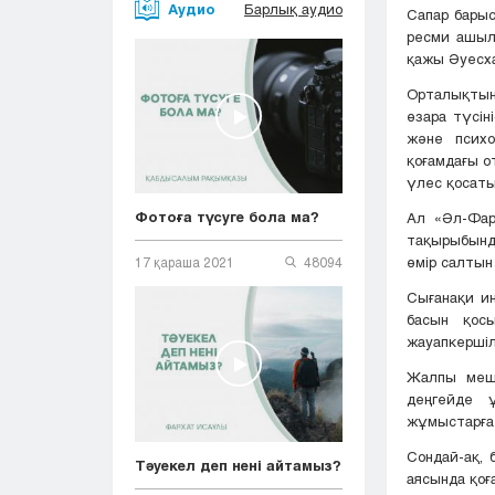
Аудио
Барлық аудио
Сапар бары
ресми ашыл
қажы Әуесха
Орталықтың 
өзара түсін
және психо
қоғамдағы 
үлес қосаты
Фотоға түсуге бола ма?
Ал «Әл-Фар
тақырыбынд
өмір салтын
17 қараша 2021
48094
Сығанақи и
басын қосы
жауапкершіл
Жалпы меші
деңгейде 
жұмыстарға 
Сондай-ақ,
Тәуекел деп нені айтамыз?
аясында қоғ