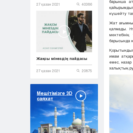
барынша ат
27 қазан 2021
40386
қайырымды
күшейту та
Жат ағымның
қалмады. Н
мектебінің
барысында к
Қорытындыл
имам атқар
Жақсы мінездің пайдасы
емес, назар
халықтың ру
27 қазан 2021
20875
Мешітімізге 3D
саяхат