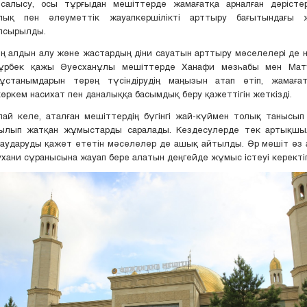
салысу, осы тұрғыдан мешіттерде жамағатқа арналған дәрістер
лық пен әлеуметтік жауапкершілікті арттыру бағытындағы 
псырылды.
 алдын алу және жастардың діни сауатын арттыру мәселелері де 
ұрбек қажы Әуесханұлы мешіттерде Ханафи мәзһабы мен Мату
 ұстанымдарын терең түсіндірудің маңызын атап өтіп, жамағ
өркем насихат пен даналыққа басымдық беру қажеттігін жеткізді.
ай келе, аталған мешіттердің бүгінгі жай-күймен толық танысып
ылып жатқан жұмыстарды саралады. Кездесулерде тек артықшы
 аударуды қажет ететін мәселелер де ашық айтылды. Әр мешіт өз
хани сұранысына жауап бере алатын деңгейде жұмыс істеуі керектігі