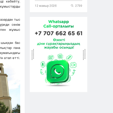
ді көбейту,
12 мамыр 2026
2799
жұмыстарды
назардан тыс
риди сенім
атпен жұмыс
 шыққан бас
лықтар ғана
 аумағындағы
н атап өтті.