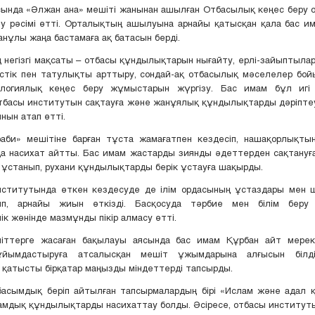
сында «Әлжан ана» мешіті жанынан ашылған Отбасылық кеңес беру 
у рәсімі өтті. Орталықтың ашылуына арнайы қатысқан қала бас и
нұлы жаңа бастамаға ақ батасын берді.
негізгі мақсаты – отбасы құндылықтарын нығайту, ерлі-зайыптыла
істік пен татулықты арттыру, сондай-ақ отбасылық мәселелер бо
логиялық кеңес беру жұмыстарын жүргізу. Бас имам бұл игі
отбасы институтын сақтауға және жанұялық құндылықтарды дәріпте
нын атап өтті.
аби» мешітіне барған тұста жамағатпен кездесіп, нашақорлықты
а насихат айтты. Бас имам жастарды зиянды әдеттерден сақтануға
 ұстанып, рухани құндылықтарды берік ұстауға шақырды.
нститутында өткен кездесуде де ілім ордасының ұстаздары мен шә
п, арнайы жиын өткізді. Басқосуда тәрбие мен білім беру ү
ік жөнінде мазмұнды пікір алмасу өтті.
ттерге жасаған бақылауы аясында бас имам Құрбан айт мерек
ұйымдастыруға атсалысқан мешіт ұжымдарына алғысын білдір
қатысты бірқатар маңызды міндеттерді тапсырды.
 басымдық беріп айтылған тапсырмалардың бірі «Ислам және адал 
амдық құндылықтарды насихаттау болды. Әсіресе, отбасы институт