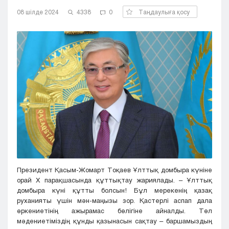
Кызылорда
08 шілде 2024
4338
0
Таңдаулыға қосу
Павлодар
Петропавловск
Семей
Талдыкорган
Тараз
Туркестан
Уральск
Усть-Каменогорск
Шымкент
Президент Қасым-Жомарт Тоқаев Ұлттық домбыра күніне
орай Х парақшасында құттықтау жариялады. – Ұлттық
домбыра күні құтты болсын! Бұл мерекенің қазақ
руханияты үшін мән-маңызы зор. Қастерлі аспап дала
өркениетінің ажырамас бөлігіне айналды. Төл
мәдениетіміздің құнды қазынасын сақтау – баршамыздың