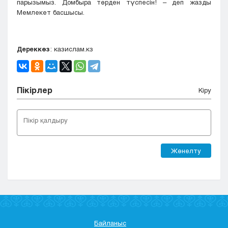
парызымыз. Домбыра төрден түспесін! – деп жазды
Мемлекет басшысы.
Дереккөз
: казислам.кз
Пікірлер
Кіру
Жөнелту
Байланыс