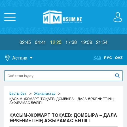
02:45
04:41
12:25
17:38
19:59
21:54
Астана
ҚАЗ
РУС
QAZ
Астана
Алматы
Актау
Актобе
Басты бет
Жаңалықтар
Атырау
ҚАСЫМ-ЖОМАРТ ТОҚАЕВ: ДОМБЫРА – ДАЛА ӨРКЕНИЕТІНІҢ
АЖЫРАМАС БӨЛІГІ
Жезказган
Караганда
ҚАСЫМ-ЖОМАРТ ТОҚАЕВ: ДОМБЫРА – ДАЛА
Кокшетау
ӨРКЕНИЕТІНІҢ АЖЫРАМАС БӨЛІГІ
Костанай