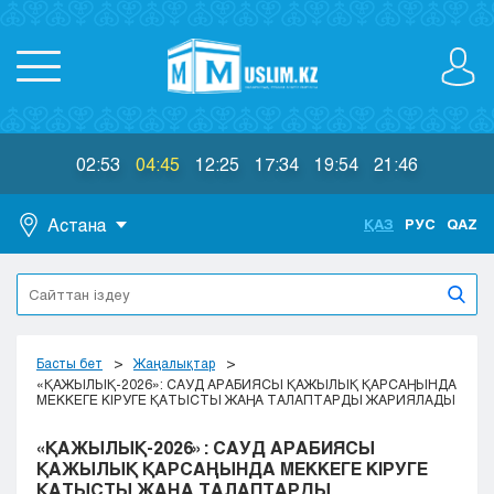
02:53
04:45
12:25
17:34
19:54
21:46
Астана
ҚАЗ
РУС
QAZ
Астана
Алматы
Актау
Актобе
Басты бет
Жаңалықтар
Атырау
«ҚАЖЫЛЫҚ-2026»: САУД АРАБИЯСЫ ҚАЖЫЛЫҚ ҚАРСАҢЫНДА
МЕККЕГЕ КІРУГЕ ҚАТЫСТЫ ЖАҢА ТАЛАПТАРДЫ ЖАРИЯЛАДЫ
Жезказган
Караганда
«ҚАЖЫЛЫҚ-2026»: САУД АРАБИЯСЫ
Кокшетау
ҚАЖЫЛЫҚ ҚАРСАҢЫНДА МЕККЕГЕ КІРУГЕ
ҚАТЫСТЫ ЖАҢА ТАЛАПТАРДЫ
Костанай