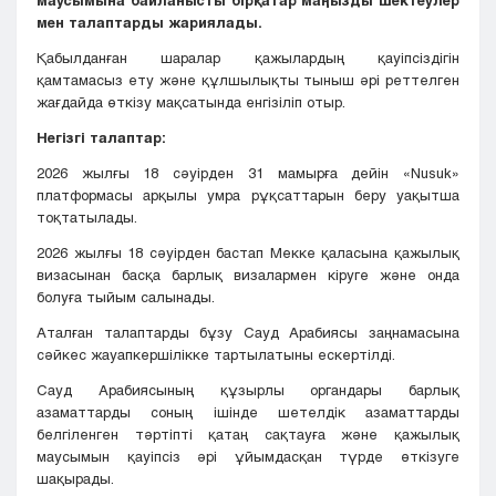
мен талаптарды жариялады.
Қабылданған шаралар қажылардың қауіпсіздігін
қамтамасыз ету және құлшылықты тыныш әрі реттелген
жағдайда өткізу мақсатында енгізіліп отыр.
Негізгі талаптар:
2026 жылғы 18 сәуірден 31 мамырға дейін «Nusuk»
платформасы арқылы умра рұқсаттарын беру уақытша
тоқтатылады.
2026 жылғы 18 сәуірден бастап Мекке қаласына қажылық
визасынан басқа барлық визалармен кіруге және онда
болуға тыйым салынады.
Аталған талаптарды бұзу Сауд Арабиясы заңнамасына
сәйкес жауапкершілікке тартылатыны ескертілді.
Сауд Арабиясының құзырлы органдары барлық
азаматтарды соның ішінде шетелдік азаматтарды
белгіленген тәртіпті қатаң сақтауға және қажылық
маусымын қауіпсіз әрі ұйымдасқан түрде өткізуге
шақырады.