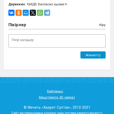
Дереккөз
: ҚМДБ Баспасөз қызметі
Пікірлер
Кіру
Жөнелту
Байланыс
Мешітімізге 3D саяхат
© Мечеть «Хазрет Султан», 2012-2021
Сайт материалдарын қолдану үшін сілтеме көрсету міндетті.