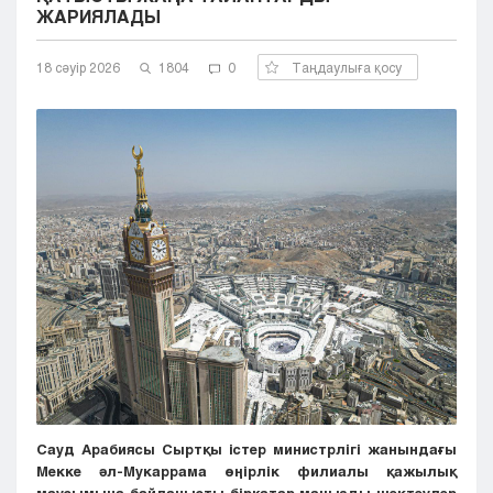
ЖАРИЯЛАДЫ
Кызылорда
Павлодар
18 сәуір 2026
1804
0
Таңдаулыға қосу
Петропавловск
Семей
Талдыкорган
Тараз
Туркестан
Уральск
Усть-Каменогорск
Шымкент
Сауд Арабиясы Сыртқы істер министрлігі жанындағы
Мекке әл-Мукаррама өңірлік филиалы қажылық
маусымына байланысты бірқатар маңызды шектеулер