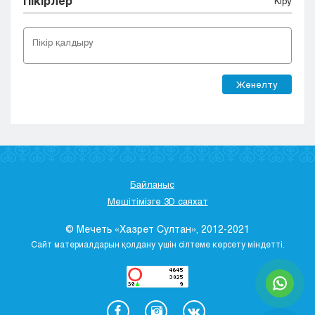
Пікірлер
Кіру
Жөнелту
Байланыс
Мешітімізге 3D саяхат
© Мечеть «Хазрет Султан», 2012-2021
Сайт материалдарын қолдану үшін сілтеме көрсету міндетті.