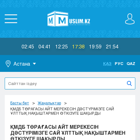
02:45
04:41
12:25
17:38
19:59
21:54
Астана
ҚАЗ
РУС
QAZ
Астана
Алматы
Актау
Актобе
Басты бет
Жаңалықтар
Атырау
ҚМДБ ТӨРАҒАСЫ АЙТ МЕРЕКЕСІН ДӘСТҮРІМІЗГЕ САЙ
ҰЛТТЫҚ НАҚЫШТАРМЕН ӨТКІЗУГЕ ШАҚЫРДЫ
Жезказган
Караганда
ҚМДБ ТӨРАҒАСЫ АЙТ МЕРЕКЕСІН
Кокшетау
ДӘСТҮРІМІЗГЕ САЙ ҰЛТТЫҚ НАҚЫШТАРМЕН
ӨТКІЗУГЕ ШАҚЫРДЫ
Костанай