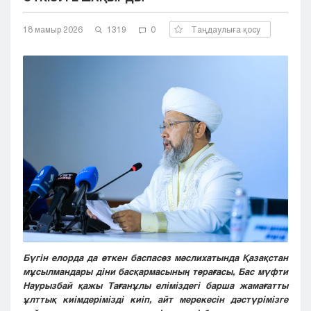
Кызылорда
18 мамыр 2026
Павлодар
1319
0
Таңдаулыға қосу
Петропавловск
Семей
Талдыкорган
Тараз
Туркестан
Уральск
Усть-Каменогорск
Шымкент
Бүгін елорда да өткен баспасөз мәслихатында Қазақстан
мұсылмандары діни басқармасының төрағасы, Бас мүфти
Наурызбай қажы Тағанұлы еліміздегі барша жамағатты
ұлттық киімдерімізді киіп, айт мерекесін дәстүрімізге