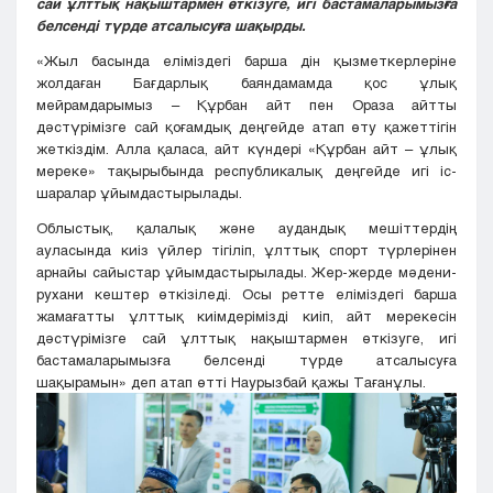
сай ұлттық нақыштармен өткізуге, игі бастамаларымызға
белсенді түрде атсалысуға шақырды.
«Жыл басында еліміздегі барша дін қызметкерлеріне
жолдаған Бағдарлық баяндамамда қос ұлық
мейрамдарымыз – Құрбан айт пен Ораза айтты
дәстүрімізге сай қоғамдық деңгейде атап өту қажеттігін
жеткіздім. Алла қаласа, айт күндері «Құрбан айт – ұлық
мереке» тақырыбында республикалық деңгейде игі іс-
шаралар ұйымдастырылады.
Облыстық, қалалық және аудандық мешіттердің
ауласында киіз үйлер тігіліп, ұлттық спорт түрлерінен
арнайы сайыстар ұйымдастырылады. Жер-жерде мәдени-
рухани кештер өткізіледі. Осы ретте еліміздегі барша
жамағатты ұлттық киімдерімізді киіп, айт мерекесін
дәстүрімізге сай ұлттық нақыштармен өткізуге, игі
бастамаларымызға белсенді түрде атсалысуға
шақырамын» деп атап өтті Наурызбай қажы Тағанұлы.