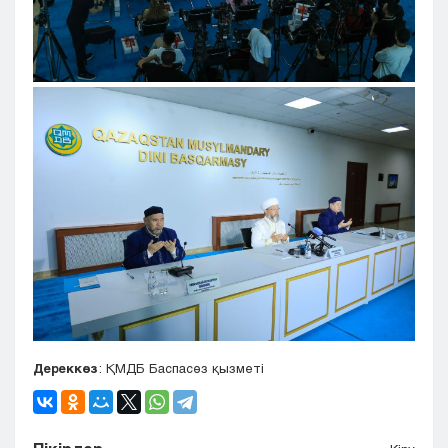
Дереккөз
: ҚМДБ Баспасөз қызметі