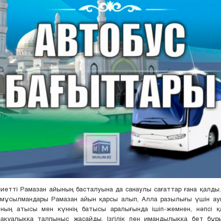
сиетті Рамазан айының басталуына да санаулы сағаттар ғана қалды
 мұсылмандары Рамазан айын қарсы алып, Алла разылығы үшін ауы
нның атысы мен күннің батысы аралығында ішіп-жемнен, нәпсі қ
ақуалыққа талпыныс жасайды. Ізгілік пен имандылыққа бет бұры