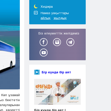
Тараз
Туркестан
Хиджра
Уральск
Намаз уақыттары
айлық
жылдық
Усть-Каменогорск
Шымкент
Біз әлеуметтік желідеміз
Бір күнде бір аят
. Көп ұзамай
з бекітетін
алауларынан
п, қасиетті
Бір күнде бір аят |