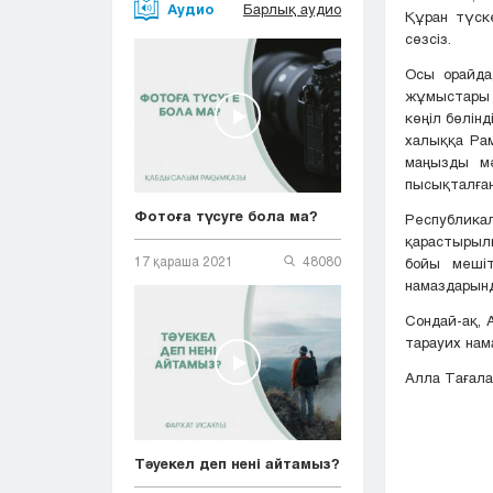
Аудио
Барлық аудио
Құран түск
сөзсіз.
Осы орайда
жұмыстары 
көңіл бөлін
халыққа Рам
маңызды мә
пысықталған
Фотоға түсуге бола ма?
Республикал
қарастырыл
17 қараша 2021
48080
бойы мешіт
намаздарынд
Сондай-ақ, 
тарауих нам
Алла Тағала
Тәуекел деп нені айтамыз?