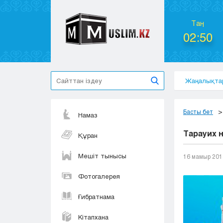
Таң
02:50
Жаңалықта
Басты бет
Намаз
Тарауих 
Құран
Мешіт тынысы
16 мамыр 201
Фотогалерея
Ғибратнама
Кітапхана