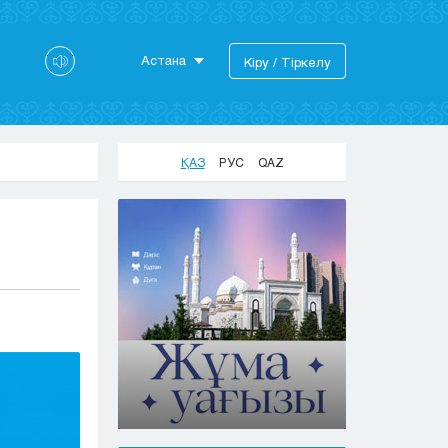
Астана
Кіру / Тіркелу
Астана
Алматы
Актау
ҚАЗ
РУС
QAZ
Актобе
Атырау
)
Жезказган
Караганда
Кокшетау
Костанай
Кызылорда
Павлодар
Петропавловск
Семей
Талдыкорган