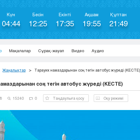
Күн
Бесін
Екінті
Ақшам
Құптан
04:44
12:25
17:35
19:55
21:49
р
Мақалалар
Сұрақ-жауап
Видео
Аудио
Жаңалықтар
Тарауих намаздарынан соң тегін автобус жүреді (КЕСТЕ
намаздарынан соң тегін автобус жүреді (КЕСТЕ)
8
15240
0
Таңдаулыға қосу
Оқу режимі