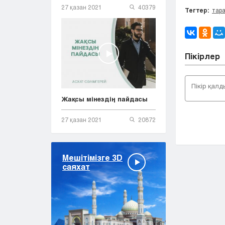
27 қазан 2021
40379
Тегтер:
тар
Пікірлер
Жақсы мінездің пайдасы
27 қазан 2021
20872
Мешітімізге 3D
саяхат