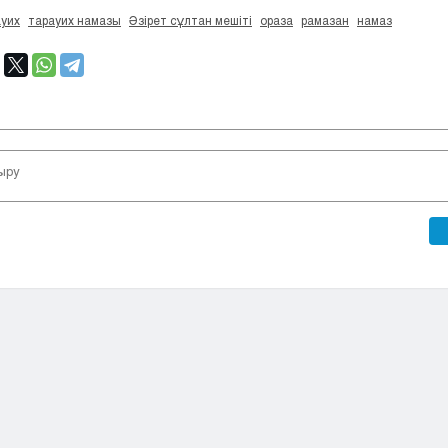
ауих
тарауих намазы
Әзірет сұлтан мешіті
ораза
рамазан
намаз