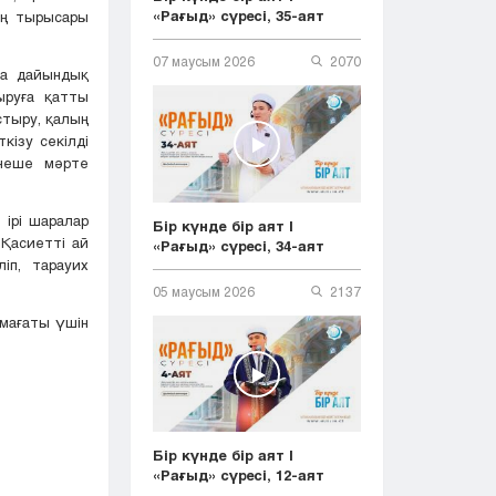
«Рағыд» сүресі, 35-аят
ың тырысары
07 маусым 2026
2070
на дайындық
ыруға қатты
стыру, қалың
кізу секілді
рнеше мәрте
 ірі шаралар
Бір күнде бір аят |
Қасиетті ай
«Рағыд» сүресі, 34-аят
іп, тарауих
05 маусым 2026
2137
амағаты үшін
Бір күнде бір аят |
«Рағыд» сүресі, 12-аят