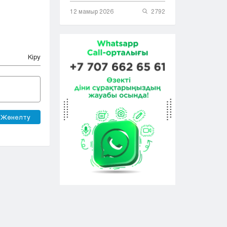
12 мамыр 2026
2792
Кіру
Жөнелту