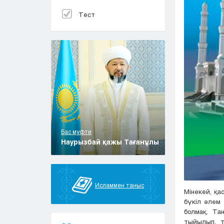
Тест
Бас муфти
Наурызбай қажы Тағанұлы
Исламмен таныс
Мінекей, қа
бүкіл әлем
болмақ. Та
тыйылып, т