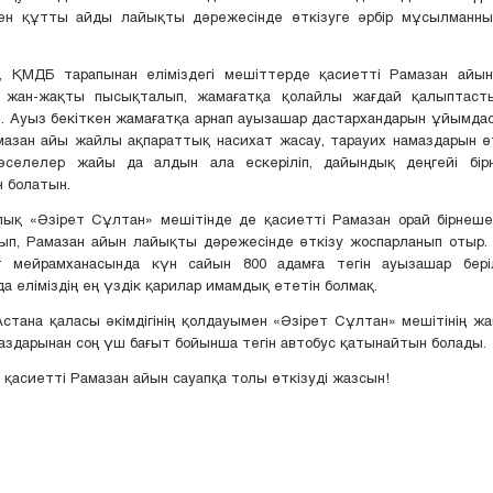
ен құтты айды лайықты дәрежесінде өткізуге әрбір мұсылманн
, ҚМДБ тарапынан еліміздегі мешіттерде қасиетті Рамазан айы
жан-жақты пысықталып, жамағатқа қолайлы жағдай қалыптаст
ді. Ауыз бекіткен жамағатқа арнап ауызашар дастархандарын ұйымда
азан айы жайлы ақпараттық насихат жасау, тарауих намаздарын өт
селелер жайы да алдын ала ескеріліп, дайындық деңгейі бі
 болатын.
ық «Әзірет Сұлтан» мешітінде де қасиетті Рамазан орай бірнеше
ып, Рамазан айын лайықты дәрежесінде өткізу жоспарланып отыр. 
 мейрамханасында күн сайын 800 адамға тегін ауызашар беріл
а еліміздің ең үздік қарилар имамдық ететін болмақ.
Астана қаласы әкімдігінің қолдауымен «Әзірет Сұлтан» мешітінің ж
аздарынан соң үш бағыт бойынша тегін автобус қатынайтын болады.
 қасиетті Рамазан айын сауапқа толы өткізуді жазсын!