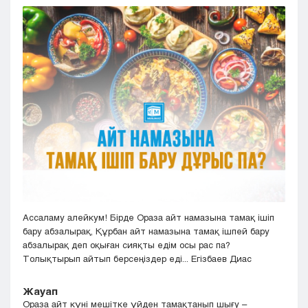
Кызылорда
Павлодар
Петропавловск
Семей
Талдыкорган
Тараз
Туркестан
Уральск
Усть-Каменогорск
Шымкент
Ассаламу алейкум! Бірде Ораза айт намазына тамақ ішіп
бару абзалырақ, Құрбан айт намазына тамақ ішпей бару
абзалырақ деп оқыған сияқты едім осы рас па?
Толықтырып айтып берсеңіздер еді... Егізбаев Диас
Жауап
Ораза айт күні мешітке үйден тамақтанып шығу –