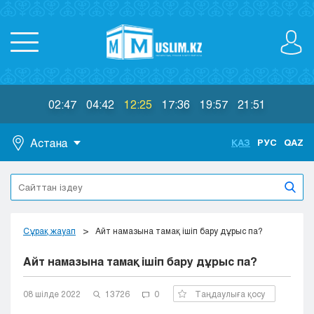
02:47
04:42
12:25
17:36
19:57
21:51
Астана
ҚАЗ
РУС
QAZ
Астана
Алматы
Актау
Актобе
Сұрақ жауап
Айт намазына тамақ ішіп бару дұрыс па?
Атырау
Айт намазына тамақ ішіп бару дұрыс па?
Жезказган
Караганда
Кокшетау
08 шілде 2022
13726
0
Таңдаулыға қосу
Костанай