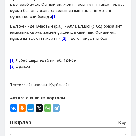
мұстахаб амал. Сондай-ақ, жейтін асы тәтті тағам немесе
құрма болғаны және олардың санын тақ етіп жегені
сүннетке сай болады
[1]
.
Бұл жөнінде Әнастың (р.а.): «Алла Елшісі (с.ғ.с.) ораза айт
намазына құрма жемей үйден шықпайтын. Сондай-ақ,
құрманы тақ етіп жейтін»,
[2]
– деген риуаяты бар.
[1]
Лубәб шарх әдәб китаб, 124-бет
[2]
Бұхари
Тегтер:
айт намазы
Құрбан айт
Автор: Muslim.kz порталы
Пікірлер
Кіру