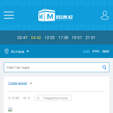
02:47
04:42
12:25
17:36
19:57
21:51
Астана
ҚАЗ
РУС
QAZ
Астана
Алматы
Актау
Актобе
Сұрақ жауап
Атырау
Жезказган
5190
0
Таңдаулыға қосу
Караганда
Кокшетау
Костанай