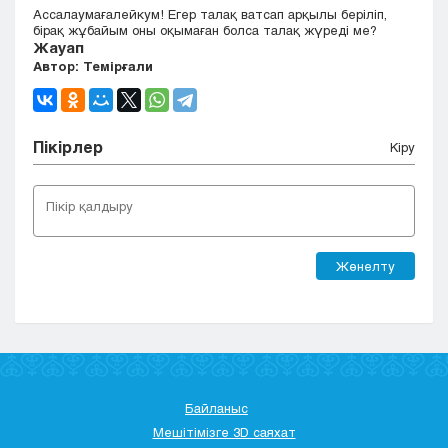
Ассалаумағалейкум! Егер талақ ватсап арқылы беріліп,
Кызылорда
бірақ жұбайым оны оқымаған болса талақ жүреді ме?
Павлодар
Жауап
Автор: Темірғали
Петропавловск
Семей
Талдыкорган
Тараз
Пікірлер
Кіру
Туркестан
Уральск
Усть-Каменогорск
Шымкент
Жөнелту
Байланыс
Мешітімізге 3D саяхат