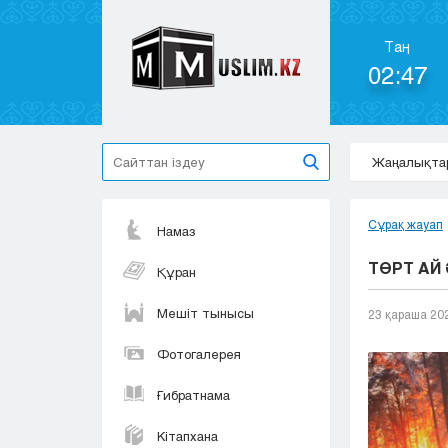
Таң
02:47
Жаңалықта
Сұрақ жауап
Намаз
ТӨРТ АЙ
Құран
Мешіт тынысы
23 қараша 20
Фотогалерея
Ғибратнама
Кітапхана