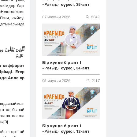
«Рағыд» сүресі, 35-аят
үкімдер бар.
 «Некелескен
07 маусым 2026
2049
Яғни, күйеуі
қатынасында
لِّلَّذِينَ يُؤْلُونَ مِ
عَلِيمٌ
Бір күнде бір аят |
де кәффарат
«Рағыд» сүресі, 34-аят
рімді. Егер
нда Алла әр
05 маусым 2026
2117
қындаспаймын
тта ол былай
ағала оларға
»[3].
Бір күнде бір аят |
«Рағыд» сүресі, 12-аят
ейін төрт ай