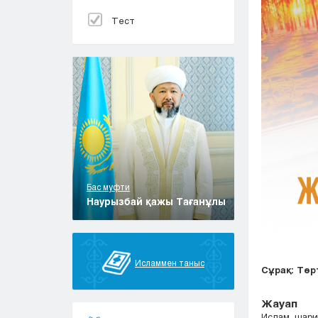
Тест
Бас муфти
Наурызбай қажы Тағанұлы
Исламмен таныс
Сұрақ: Төр
Жауап
Ислам шари