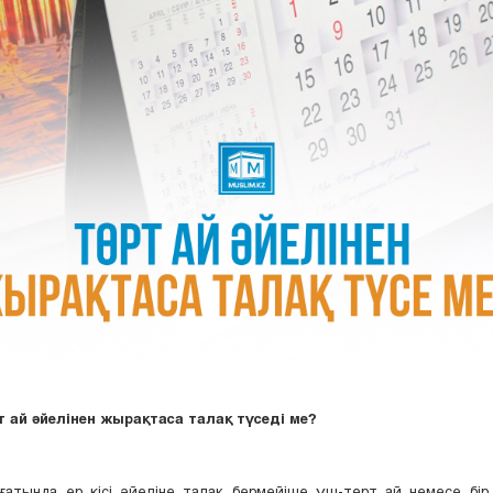
т ай әйелінен жырақтаса талақ түседі ме?
ғатында ер кісі әйеліне талақ бермейіше үш-төрт ай немесе бір