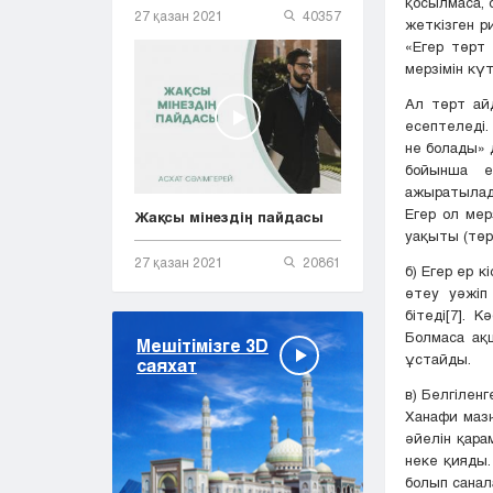
қосылмаса, 
27 қазан 2021
40357
жеткізген р
«Егер төрт 
мерзімін күт
Ал төрт ай
есептеледі.
не болады» 
бойынша е
ажыратылады
Егер ол мер
Жақсы мінездің пайдасы
уақыты (төр
27 қазан 2021
20861
б) Егер ер 
өтеу уәжіп
бітеді[7]. 
Болмаса ақ
Мешітімізге 3D
ұстайды.
саяхат
в) Белгілен
Ханафи мазһ
әйелін қара
неке қияды.
болып санал