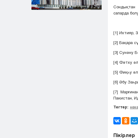
Сондықтан 
сапарда бо
[1] Ихтияр, 3
[2] Бақара с
[3] Сунәну Б
[4] Фәтху әл
[5] Фиқһу ә
[6] Әбу Заһра
[7] Марғин
Пакистан, И
Тегтер:
нек
Пікірлер