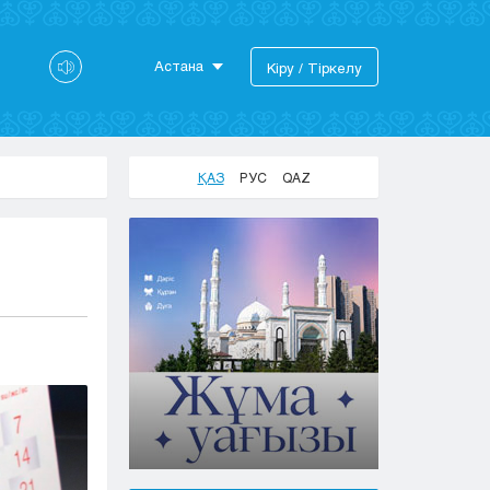
Астана
Кіру / Тіркелу
Астана
Алматы
Актау
ҚАЗ
РУС
QAZ
Актобе
Атырау
Жезказган
Караганда
Кокшетау
Костанай
Кызылорда
Павлодар
Петропавловск
Семей
Талдыкорган