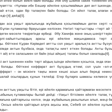
ол иләә болып әйелі байн болады. Ибн Әбу Шәйбә сахих тізбекпен Ә
иуаятта: «Нұғман ибн Бәшир әйеліне қосылмаймын деп ант ішкенде,
ай өтсе, одан бір талақпен байн болады. Ол әйел талақ алаған 
еді»[4] дейді[5].
дан аса уақыт аралығында жұбайына қосылмаймын деген серті «
 Бұған ғұламалар бірауыздан келіскен. Негізгі тартыстары «төрт ай 
деген мәселе төңірегінде өрбиді. Әбу Ханифа және оның шәкірттерін
рлі-зайыптылардың арасы ері әйеліне жақындамаса төрт ай
. Өйткені Құран Кәрімдегі аятты сол уақыт аралықта антты бұзу
зімде антын бұзбаса, онда талақты ниет еткен болады. Анты бұз
т ай) өте саласымен ол байн (кіші айқын) талағы болып саналады[6].
кісі ант ішкеннен кейін төрт айдың ішінде әйелімен қосылса, онда оға
 болады. Өйткені кәффарат ант бұзудың өтемі, сол үшін «әл-ил
Кәффарат – он міскінге таңғы және кешкі асын алып береді немесе
шалай осылардың құнын төлейді. Егер бұларға шамасы келмесе ү
ген анттың уақыты бітіп, ері әйелін қарамағына қайтармаған мәселег
абының ғұламалары былай дейді: «Уақыт бітісімен әйелге талақ тү
мағына қайтарғысы келсе, онда жұбайының разылығын алып, мәһр бе
 Онсыз әйелін қайтарып алуға ақысы жоқ. Себебі ол әйеліне зұлы
ады».