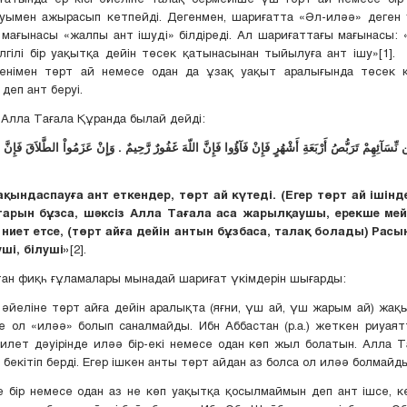
уымен ажырасып кетпейді. Дегенмен, шариғатта «Әл-иләә» деген 
 мағынасы «жалпы ант ішуді» білдіреді. Ал шариғаттағы мағынасы:
гілі бір уақытқа дейін төсек қатынасынан тыйылуға ант ішу»[1]. 
Сенімен төрт ай немесе одан да ұзақ уақыт аралығында төсек 
деп ант беруі.
Алла Тағала Құранда былай дейді:
ن نِّسَآئِهِمْ تَرَبُّصُ أَرْبَعَةِ أَشْهُرٍ فَإِنْ فَآؤُوا فَإِنَّ اللّهَ غَفُورٌ رَّحِيمٌ . وَإِنْ عَزَمُواْ الطَّلاَقَ فَإِنَّ
ақындаспауға ант еткендер, төрт ай күтеді. (Егер төрт ай ішін
тарын бұзса, шәксіз Алла Тағала аса жарылқаушы, ерекше мейі
 ниет етсе, (төрт айға дейін антын бұзбаса, талақ болады) Расы
уші, білуші»
[2].
тан фиқһ ғұламалары мынадай шариғат үкімдерін шығарды:
м әйеліне төрт айға дейін аралықта (яғни, үш ай, үш жарым ай) жа
е ол «иләә» болып саналмайды. Ибн Аббастан (р.а.) жеткен риуая
илет дәуірінде иләә бір-екі немесе одан көп жыл болатын. Алла Т
 бекітіп берді. Егер ішкен анты төрт айдан аз болса ол иләә болмайды
е бір немесе одан аз не көп уақытқа қосылмаймын деп ант ішсе, к