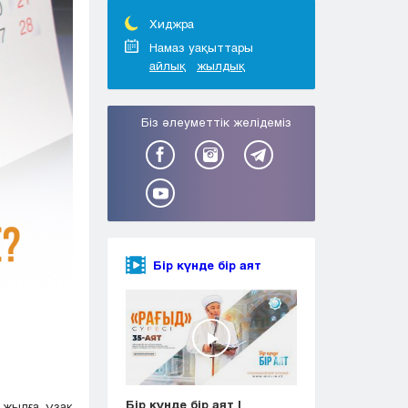
Тараз
Туркестан
Хиджра
Уральск
Намаз уақыттары
айлық
жылдық
Усть-Каменогорск
Шымкент
Біз әлеуметтік желідеміз
Бір күнде бір аят
Бір күнде бір аят |
 жылға ұзақ