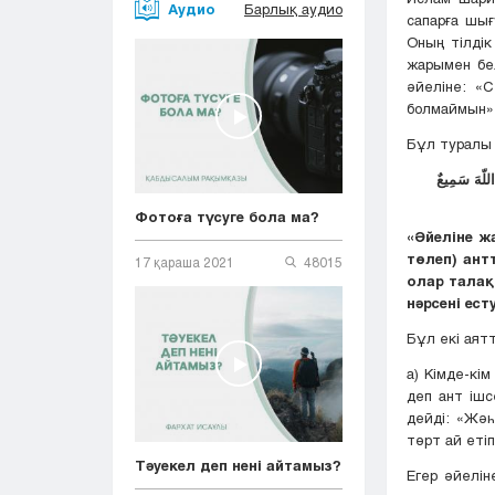
Аудио
Барлық аудио
сапарға шығ
Оның тілдік
жарымен бел
әйеліне: «
болмаймын» 
Бұл туралы 
 اللّهَ سَمِيعٌ
Фотоға түсуге бола ма?
«Әйеліне ж
төлеп) ант
17 қараша 2021
48015
олар талақ
нәрсені ест
Бұл екі аят
а) Кімде-кі
деп ант ішс
дейді: «Жәһ
төрт ай етіп
Тәуекел деп нені айтамыз?
Егер әйелін