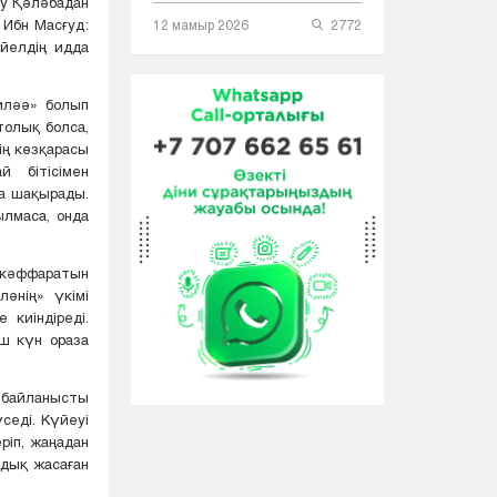
бу Қәләбадан
 Ибн Масғуд:
12 мамыр 2026
2772
әйелдің идда
иләә» болып
толық болса,
ің көзқарасы
 бітісімен
ға шақырады.
ылмаса, онда
н кәффаратын
әнің» үкімі
 киіндіреді.
ш күн ораза
е байланысты
седі. Күйеуі
ріп, жаңадан
мдық жасаған