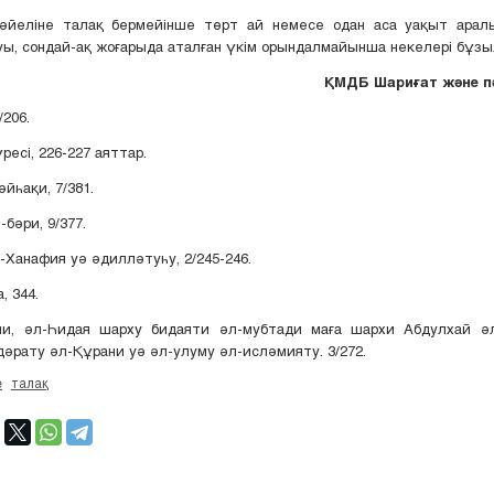
әйеліне талақ бермейінше төрт ай немесе одан аса уақыт арал
луы, сондай-ақ жоғарыда аталған үкім орындалмайынша некелері 
ҚМДБ Шариғат және п
/206.
үресі, 226-227 аяттар.
әйһақи, 7/381.
-бәри, 9/377.
л-Ханафия уә әдилләтуһу, 2/245-246.
, 344.
ани, әл-Һидая шарху бидаяти әл-мубтади маға шархи Абдулхай әл
дәрату әл-Құрани уә әл-улуму әл-исләмияту. 3/272.
е
талақ