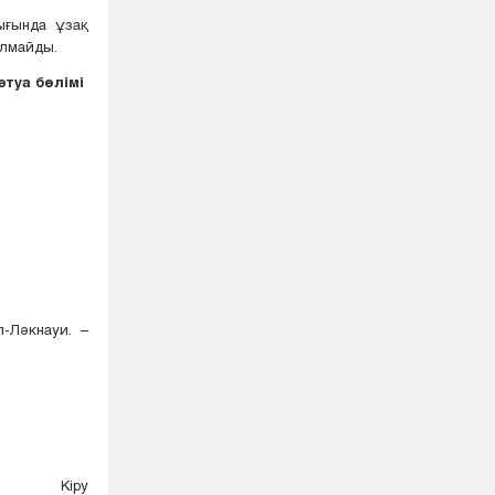
ығында ұзақ
бұзылмайды.
әтуа бөлімі
-Ләкнауи. –
Кіру