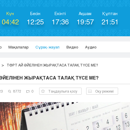
Күн
Бесін
Екінті
Ақшам
Құптан
04:42
12:25
17:36
19:57
21:51
р
Мақалалар
Сұрақ-жауап
Видео
Аудио
ТӨРТ АЙ ӘЙЕЛІНЕН ЖЫРАҚТАСА ТАЛАҚ ТҮСЕ МЕ?
 ӘЙЕЛІНЕН ЖЫРАҚТАСА ТАЛАҚ ТҮСЕ МЕ?
23
8772
0
Таңдаулыға қосу
Оқу режимі