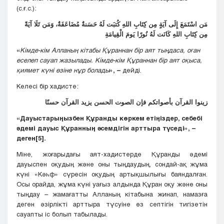
(с.ғ.с.):
مَن اسْتَمَعَ إِلَى آيَةٍ مِن كِتَابِ اللهِ كُتبَت لَهُ حَسَنةٌ مُضَاعَفَةٌ، وَمَن تَلَا آيَةً
مِن كِتَابِ اللهِ كَانَت لَهُ نُورًا يَومَ الْقِيامَةِ
«
Кімде-кім Алланың кітабы Құраннан бір аят тыңдаса, оған
еселеп сауап жазылады. Кімде-кім Құраннан бір аят оқыса,
қиямет күні өзіне нұр болады
», –
дейді.
Келесі бір хадисте:
زينوا القرآن بأصواتكم فإن الصوت الحسن يزيد القرآن حسنًا
«Дауыстарыңызбен Құранды көркем етіңіздер, себебі
әдемі дауыс Құранның әсемдігін арттыра түседі», –
деген
[5]
.
Міне, жоғарыдағы аят-хадистерде Құранды әдемі
дауыспен оқудың және оны тыңдаудың, сондай-ақ жұма
күні «Кәһф» сүресін оқудың артықшылығы баяндалған.
Осы орайда, жұма күні уағыз алдында Құран оқу және оны
тыңдау – жамағатты Алланың кітабына жинап, намазға
деген әзірлікті арттыра түсуіне өз септігін тигізетін
сауапты іс болып табылады.