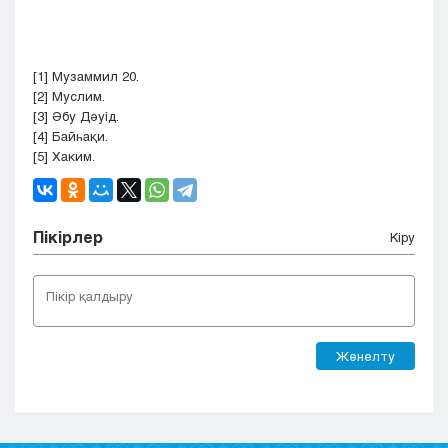
[1]
Музаммил 20.
[2]
Муслим.
[3]
Әбу Дәуід.
[4]
Байһақи.
[5]
Хаким.
Пікірлер
Кіру
Жөнелту