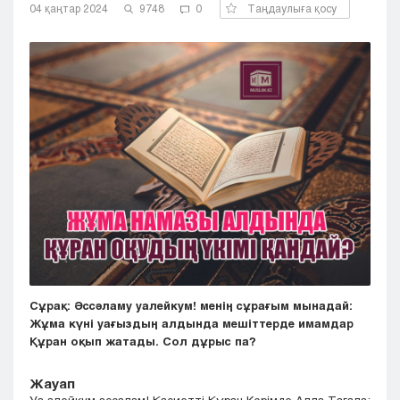
04 қаңтар 2024
9748
0
Таңдаулыға қосу
Кызылорда
Павлодар
Петропавловск
Семей
Талдыкорган
Тараз
Туркестан
Уральск
Усть-Каменогорск
Шымкент
Сұрақ:
Әссәламу уалейкум! менің сұрағым мынадай:
Жұма күні уағыздың алдында мешіттерде имамдар
Құран оқып жатады. Сол дұрыс па?
Жауап