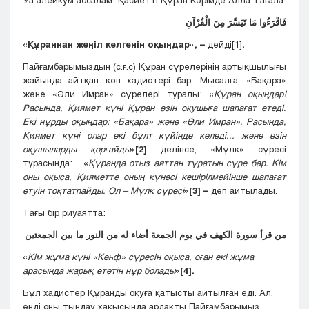
Уа алейкум ассалам! Қасиетті Құран Кәрімде Алла Тағала:
فَاقْرَءُوا مَا تَيَسَّرَ مِنَ الْقُرْآنِ
«Құраннан жеңіл келгенін оқыңдар», –
дейді
[1]
.
Пайғамбарымыздың (с.ғ.с) Құран сүрелерінің артықшылығы
жайында айтқан көп хадистері бар. Мысалға, «Бақара»
және «Әли Имран» сүрелері туралы:
«
Құран оқыңдар!
Расында, Қиямет күні Құран өзін оқушыға шапағат етеді.
Екі нұрды оқыңдар: «Бақара» және «Әли Имран». Расында,
Қиямет күні олар екі бұлт күйінде келеді... және өзін
оқушыларды қорғайды
»
[2]
делінсе, «Мүлк» сүресі
турасында:
«
Құранда отыз аяттан тұратын сүре бар. Кім
оны оқыса, Қияметте оның күнәсі кешірілмейінше шапағат
етуін тоқтатпайды. Ол – Мүлк сүресі
»
[3]
–
деп айтылады.
Тағы бір риуаятта:
من قرأ سورة الكهف في يوم الجمعة أضاء له من النور ما بين الجمعتين
«
Кім жұма күні «Кәһф» сүресін оқыса, оған екі жұма
арасында жарық ететін нұр болады
»
[4]
.
Бұл хадистер Құранды оқуға қатысты айтылған еді. Ал,
енді оны тыңдау хақысында ардақты Пайғамбарымыз