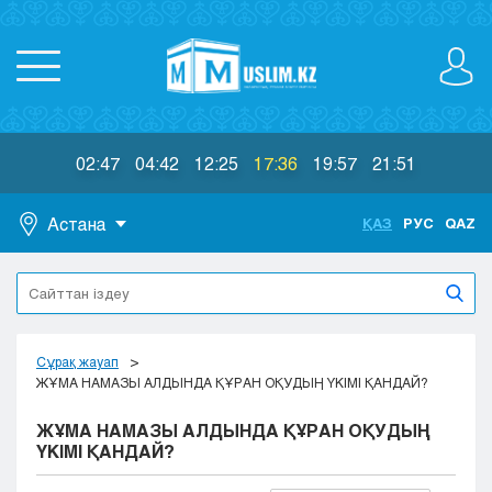
02:47
04:42
12:25
17:36
19:57
21:51
Астана
ҚАЗ
РУС
QAZ
Астана
Алматы
Актау
Актобе
Сұрақ жауап
Атырау
ЖҰМА НАМАЗЫ АЛДЫНДА ҚҰРАН ОҚУДЫҢ ҮКІМІ ҚАНДАЙ?
Жезказган
ЖҰМА НАМАЗЫ АЛДЫНДА ҚҰРАН ОҚУДЫҢ
Караганда
ҮКІМІ ҚАНДАЙ?
Кокшетау
Костанай