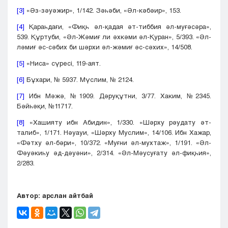
[3]
«Әз-зәуәжир», 1/142. Зәһәби, «Әл-кәбәир», 153.
[4]
Қараһдағи, «Фиқһ әл-қадая әт-тиббия әл-муғәсәра»,
539. Құртуби, «Әл-Жәмиғ ли әхкәми әл-Қуран», 5/393. «Әл-
ләмиғ әс-сәбих би шәрхи әл-жәмиғ әс-сәхих», 14/508.
[5]
«Ниса» сүресі, 119-аят.
[6]
Бұхари, № 5937. Мүслим, № 2124.
[7]
Ибн Мәжә, №1909. Дәруқұтни, 3/77. Хаким, №2345.
Бәйһәқи, №11717.
[8]
«Хашияту ибн Абидин», 1/330. «Шәрху рәудату әт-
талиб», 1/171. Нәуауи, «Шәрху Муслим», 14/106. Ибн Хажар,
«Фәтху әл-бәри», 10/372. «Муғни әл-мухтаж», 1/191. «Әл-
Фәуәкиһу әд-дәуәни», 2/314. «Әл-Мәусуғату әл-фиқһия»,
2/283.
Автор: арслан айтбай