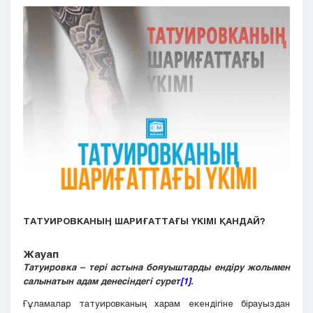
Кызылорда
Павлодар
Петропавловск
Семей
Талдыкорган
Тараз
Туркестан
Уральск
Усть-Каменогорск
Шымкент
ТАТУИРОВКАНЫҢ ШАРИҒАТТАҒЫ ҮКІМІ ҚАНДАЙ?
Жауап
Татуировка – тері астына бояуыштарды ендіру жолымен
салынатын адам денесіндегі сурет
[1]
.
Ғұламалар татуировканың харам екендігіне бірауыздан