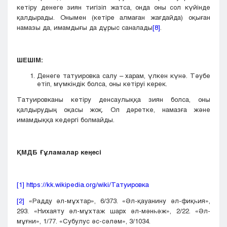
кетіру денеге зиян тигізіп жатса, онда оны сол күйінде
қалдырады. Онымен (кетіре алмаған жағдайда) оқыған
намазы да, имамдығы да дұрыс саналады
[8]
.
ШЕШІМ:
Денеге татуировка салу – харам, үлкен күнә. Тәубе
етіп, мүмкіндік болса, оны кетіруі керек.
Татуировканы кетіру денсаулыққа зиян болса, оны
қалдырудың оқасы жоқ. Ол дәретке, намазға және
имамдыққа кедергі болмайды.
ҚМДБ Ғұламалар кеңесі
[1]
https://kk.wikipedia.org/wiki/Татуировка
[2]
«Радду әл-мұхтар», 6/373. «Әл-қауанину әл-фиқһия»,
293. «Нихаяту әл-мұхтаж шарх әл-мәнһәж», 2/22. «Әл-
мұғни», 1/77. «Субулус әс-сәләм», 3/1034.