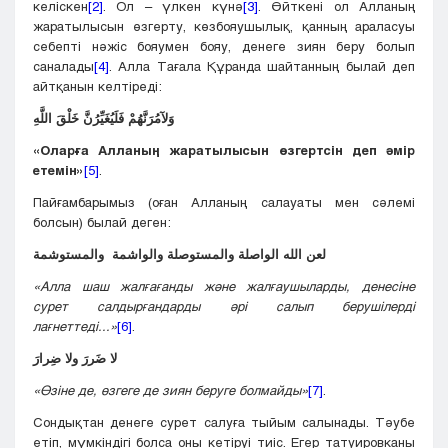
келіскен
[2]
. Ол – үлкен күнә
[3]
. Өйткені ол Алланың
жаратылысын өзгерту, көзбояушылық, қанның араласуы
себепті нәжіс бояумен бояу, денеге зиян беру болып
саналады
[4]
. Алла Тағала Құранда шайтанның былай деп
айтқанын келтіреді:
وَلآمُرَنَّهُمْ
فَلَيُغَيِّرُنَّ
خَلْقَ
اللَّهِ
«Оларға Алланың жаратылысын өзгертсін деп әмір
етемін»
[5]
.
Пайғамбарымыз (оған Алланың салауаты мен сәлемі
болсын) былай деген:
لعن
الله
الواصلة
والمستوصلة
والواشمة
والمستوشمة
«Алла шаш жалғағанды және жалғаушыларды, денесіне
сурет салдырғандарды әрі салып берушілерді
лағнеттеді...»
[6]
.
لا
ضَررَ
ولا
ضِرارَ
«Өзіне де, өзгеге де зиян беруге болмайды»
[7]
.
Сондықтан денеге сурет салуға тыйым салынады. Тәубе
етіп, мүмкіндігі болса оны кетіруі тиіс. Егер татуировканы