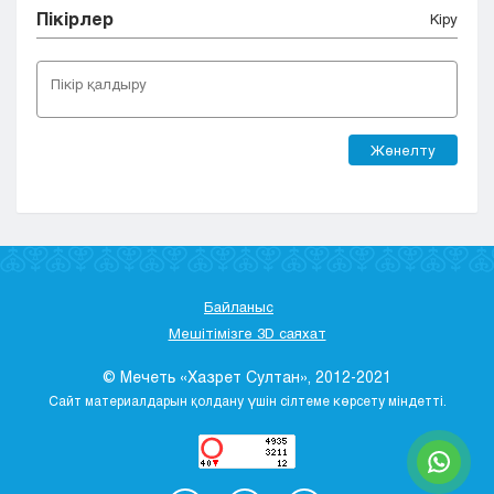
Пікірлер
Кіру
Жөнелту
Байланыс
Мешітімізге 3D саяхат
© Мечеть «Хазрет Султан», 2012-2021
Сайт материалдарын қолдану үшін сілтеме көрсету міндетті.