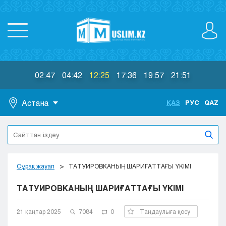
02:47
04:42
12:25
17:36
19:57
21:51
Астана
ҚАЗ
РУС
QAZ
Астана
Алматы
Актау
Актобе
Сұрақ жауап
ТАТУИРОВКАНЫҢ ШАРИҒАТТАҒЫ ҮКІМІ
Атырау
ТАТУИРОВКАНЫҢ ШАРИҒАТТАҒЫ ҮКІМІ
Жезказган
Караганда
Кокшетау
21 қаңтар 2025
7084
0
Таңдаулыға қосу
Костанай